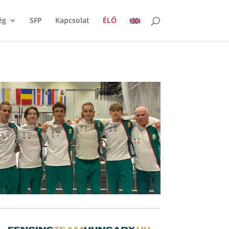
ég
SFP
Kapcsolat
ÉLŐ