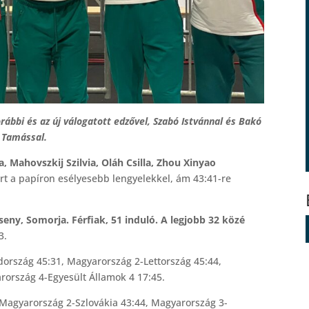
rábbi és az új válogatott edzővel, Szabó Istvánnal és Bakó
Tamással.
a, Mahovszkij Szilvia, Oláh Csilla, Zhou Xinyao
ért a papíron esélyesebb lengyelekkel, ám 43:41-re
ny, Somorja. Férfiak, 51 induló. A legjobb 32 közé
3.
rszág 45:31, Magyarország 2-Lettország 45:44,
rország 4-Egyesült Államok 4 17:45.
agyarország 2-Szlovákia 43:44, Magyarország 3-