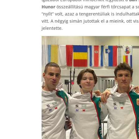
Hunor
összeállítású magyar férfi tőrcsapat a
“nyílt” volt, azaz a tengerentúliak is indulha
vitt. A négyig simán jutottak el a mieink, ott v
jelentette.