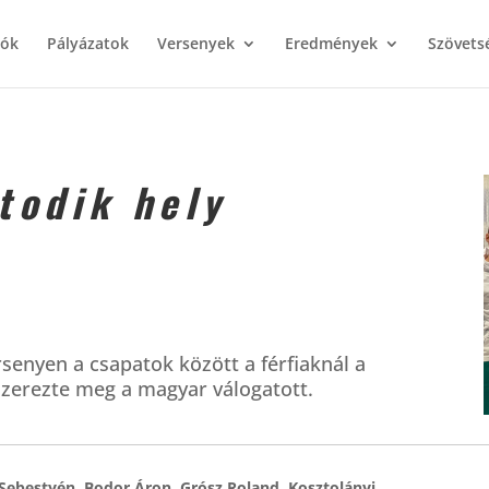
iók
Pályázatok
Versenyek
Eredmények
Szövets
todik hely
rsenyen a csapatok között a férfiaknál a
szerezte meg a magyar válogatott.
Sebestyén, Bodor Áron, Grósz Roland, Kosztolányi