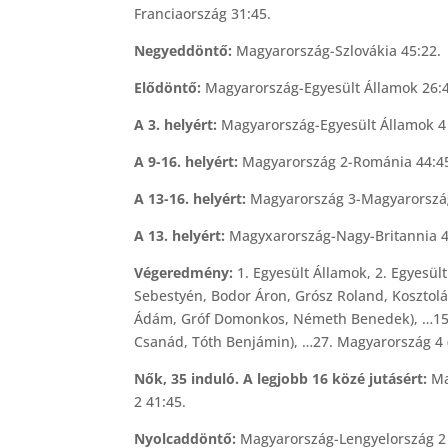
Franciaország 31:45.
Negyeddöntő:
Magyarország-Szlovákia 45:22.
Elődöntő:
Magyarország-Egyesült Államok 26:4
A 3. helyért:
Magyarország-Egyesült Államok 4 
A 9-16. helyért:
Magyarország 2-Románia 44:45,
A 13-16. helyért:
Magyarország 3-Magyarország
A 13. helyért:
Magyxarország-Nagy-Britannia 4
Végeredmény:
1. Egyesült Államok, 2. Egyesül
Sebestyén, Bodor Áron, Grósz Roland, Kosztolá
Ádám, Gróf Domonkos, Németh Benedek), …15.
Csanád, Tóth Benjámin), …27. Magyarország 4 (
Nők, 35 induló. A legjobb 16 közé jutásért:
Ma
2 41:45.
Nyolcaddöntő:
Magyarország-Lengyelország 2