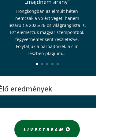
„majdnem arany”
Hongkongban az elmúlt héten
nemcsak a vb ért véget, hanem
lezárult a 2025/26-os világranglista is.
Ezt elemezzük magyar szempontból,
fegyvernemenként részletezve.
Folytatjuk a párbajtőrrel, a cím
részben plágium…!
Élő eredmények
LIVESTREAM