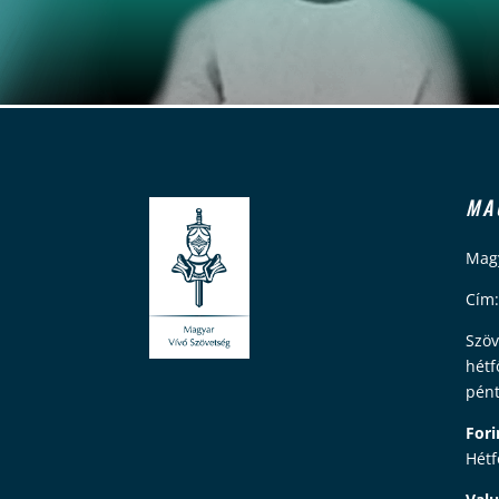
MA
Magy
Cím:
Szöv
hétf
pént
Fori
Hétf