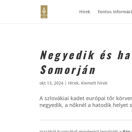
Hírek
Fontos informác
Negyedik és ha
Somorján
okt 13, 2024
|
Hírek
,
Kiemelt hírek
A szlovákiai kadet európai tőr körve
negyedik, a nőknél a hatodik helyet 
Igazából Európából mindenkit legyőzött a
Bán 