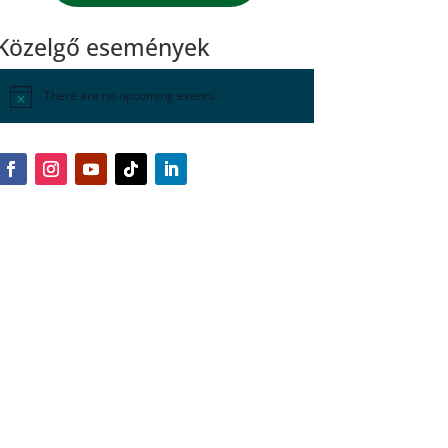
Közelgő események
There are no upcoming events.