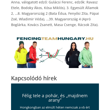
Anna, válogatott edző: Gulácsi Ferenc, edzők: Ravasz
Etele, Bodoky Ákos, Kósa Miklós), 3. Egyesült Államok
2, …8. Magyarország 2 (Bata Édua, Fenyősi Zita, Pápai
Zoé, Wladimir Véda), …39. Magyarország 4 (Apró
Boglárka, Kovács Zsanett, Masa Csenge, Rácsok Zita).
Kapcsolódó hírek
Félig tele a pohár, és „majdnem
arany”
Hongkongban az elmúlt héten nemcsak a vb ért