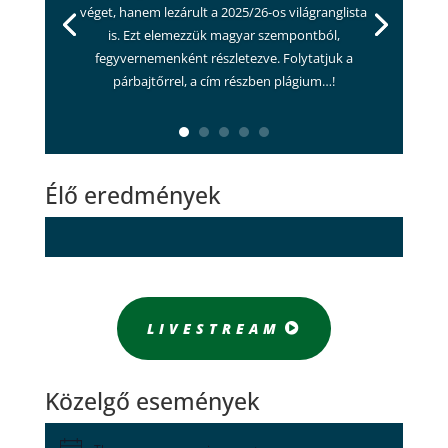
véget, hanem lezárult a 2025/26-os világranglista
is. Ezt elemezzük magyar szempontból,
fegyvernemenként részletezve. Folytatjuk a
párbajtőrrel, a cím részben plágium…!
Élő eredmények
LIVESTREAM
Közelgő események