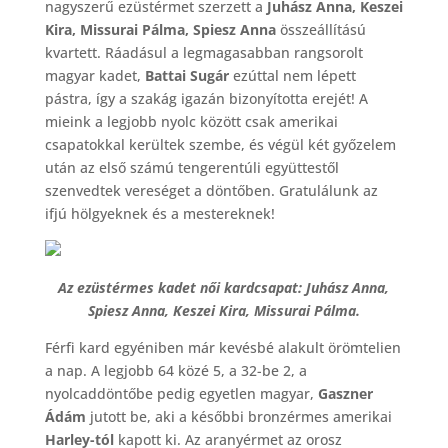
nagyszerű ezüstérmet szerzett a
Juhász Anna, Keszei
Kira, Missurai Pálma, Spiesz Anna
összeállítású
kvartett. Ráadásul a legmagasabban rangsorolt
magyar kadet,
Battai Sugár
ezúttal nem lépett
pástra, így a szakág igazán bizonyította erejét! A
mieink a legjobb nyolc között csak amerikai
csapatokkal kerültek szembe, és végül két győzelem
után az első számú tengerentúli együttestől
szenvedtek vereséget a döntőben. Gratulálunk az
ifjú hölgyeknek és a mestereknek!
Az ezüstérmes kadet női kardcsapat: Juhász Anna,
Spiesz Anna, Keszei Kira, Missurai Pálma.
Férfi kard egyéniben már kevésbé alakult örömtelien
a nap. A legjobb 64 közé 5, a 32-be 2, a
nyolcaddöntőbe pedig egyetlen magyar,
Gaszner
Ádám
jutott be, aki a későbbi bronzérmes amerikai
Harley-tól
kapott ki. Az aranyérmet az orosz