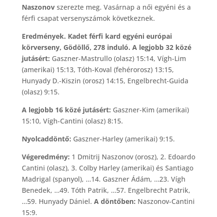
Naszonov
szerezte meg. Vasárnap a női egyéni és a
férfi csapat versenyszámok következnek.
Eredmények. Kadet férfi kard egyéni európai
körverseny, Gödöllő, 278 induló. A legjobb 32 közé
jutásért:
Gaszner-Mastrullo (olasz) 15:14, Vígh-Lim
(amerikai) 15:13, Tóth-Koval (fehérorosz) 13:15,
Hunyady D.-Kiszin (orosz) 14:15, Engelbrecht-Guida
(olasz) 9:15.
A legjobb 16 közé jutásért:
Gaszner-Kim (amerikai)
15:10, Vígh-Cantini (olasz) 8:15.
Nyolcaddöntő:
Gaszner-Harley (amerikai) 9:15.
Végeredmény:
1 Dmitrij Naszonov (orosz), 2. Edoardo
Cantini (olasz), 3. Colby Harley (amerikai) és Santiago
Madrigal (spanyol), …14. Gaszner Ádám, …23. Vígh
Benedek, …49. Tóth Patrik, …57. Engelbrecht Patrik,
…59. Hunyady Dániel.
A döntőben:
Naszonov-Cantini
15:9.