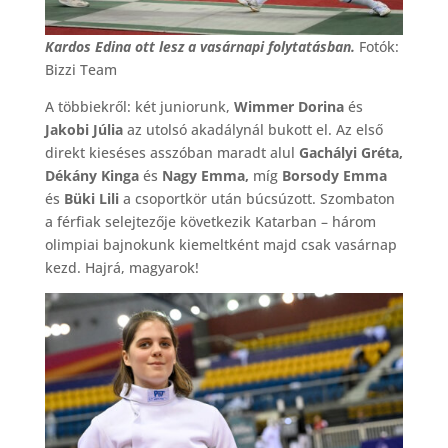
Kardos Edina ott lesz a vasárnapi folytatásban.
Fotók:
Bizzi Team
A többiekről: két juniorunk,
Wimmer Dorina
és
Jakobi Júlia
az utolsó akadálynál bukott el. Az első
direkt kieséses asszóban maradt alul
Gachályi Gréta,
Dékány Kinga
és
Nagy Emma,
míg
Borsody Emma
és
Büki Lili
a csoportkör után búcsúzott. Szombaton
a férfiak selejtezője következik Katarban – három
olimpiai bajnokunk kiemeltként majd csak vasárnap
kezd. Hajrá, magyarok!