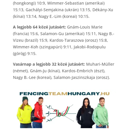
(hongkongi) 10:9, Wimmer-Sebastian (amerikai)
15:13, Gachályi-Semjakina (ukrán) 13:15, Dékány-Xu
(kínai) 13:14, Nagy E.-Lim (koreai) 10:15.
A legjobb 64 közé jutásért:
Gnám-Louis Marie
(francia) 15:6, Salamon-Gu (amerikai) 15:11, Nagy B.-
Vizeu (brazil) 15:9, Kardos-Taraszova (orosz) 15:8,
Wimmer-Koh (szingapúri) 9:11, Jakobi-Rodopulu
(görög) 9:15.
Vasárnap a legjobb 32 közé jutásért:
Muhari-Müller
(német), Gnám-Ju (kínai), Kardos-Embrich (észt),
Nagy B.-Lee (koreai), Salamon-Jaszinszkaja (orosz).