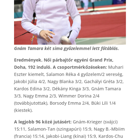
Gnám Tamara két sima győzelemmel lett főtáblás.
Eredmények. Női párbajtőr egyéni Grand Prix,
Doha, 192 induló. A csoportmérkőzéseken:
Muhari
Eszter kiemelt, Salamon Réka 4 győzelem/2 vereség,
Jakobi Júlia 4/2, Nagy Blanka 3/2, Gachályi Gréta 3/2,
Kardos Edina 3/2, Dékány Kinga 3/3, Gnám Tamara
3/3, Nagy Emma 2/3, Wimmer Dorina 2/4
(továbbjutottak), Borsody Emma 2/4, Büki Lili 1/4
(kiestek).
A legjobb 96 közé jutásért:
Gnám-Krieger (svájci)
15:11, Salamon-Tan (szingapúri) 15:9, Nagy B.-Mbiim
(francia) 15:14, Jakobi-Liang (kínai) 15:9, Kardos-Chu