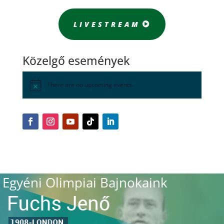
LIVESTREAM
Közelgő események
There are no upcoming events.
Egyéni Olimpiai Bajnokaink