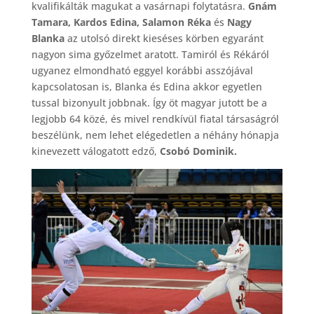
kvalifikálták magukat a vasárnapi folytatásra.
Gnám
Tamara, Kardos Edina, Salamon Réka
és
Nagy
Blanka
az utolsó direkt kieséses körben egyaránt
nagyon sima győzelmet aratott. Tamiról és Rékáról
ugyanez elmondható eggyel korábbi asszójával
kapcsolatosan is, Blanka és Edina akkor egyetlen
tussal bizonyult jobbnak. Így öt magyar jutott be a
legjobb 64 közé, és mivel rendkívül fiatal társaságról
beszélünk, nem lehet elégedetlen a néhány hónapja
kinevezett válogatott edző,
Csobó Dominik.