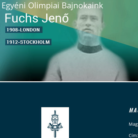
Egyéni Olimpiai Bajnokaink
MA
Magy
Cím: