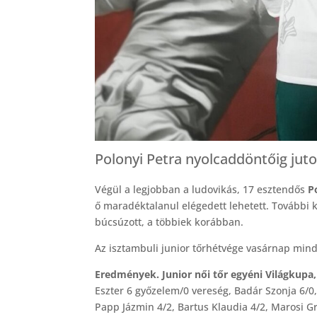
Polonyi Petra nyolcaddöntőig juto
Végül a legjobban a ludovikás, 17 esztendős
P
ő maradéktalanul elégedett lehetett. További 
búcsúzott, a többiek korábban.
Az isztambuli junior tőrhétvége vasárnap mind
Eredmények. Junior női tőr egyéni Világkupa
Eszter 6 győzelem/0 vereség, Badár Szonja 6/0, 
Papp Jázmin 4/2, Bartus Klaudia 4/2, Marosi G