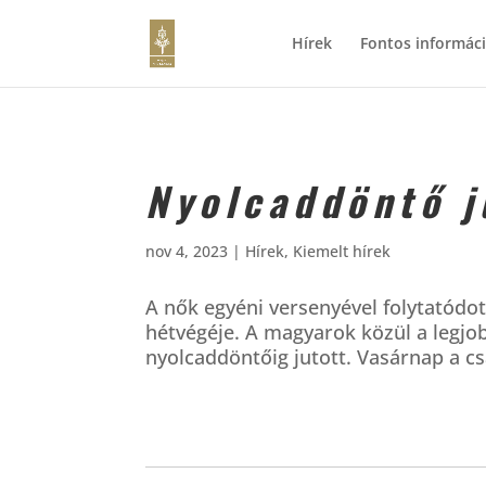
Hírek
Fontos informác
Nyolcaddöntő j
nov 4, 2023
|
Hírek
,
Kiemelt hírek
A nők egyéni versenyével folytatódot
hétvégéje. A magyarok közül a legjob
nyolcaddöntőig jutott. Vasárnap a c