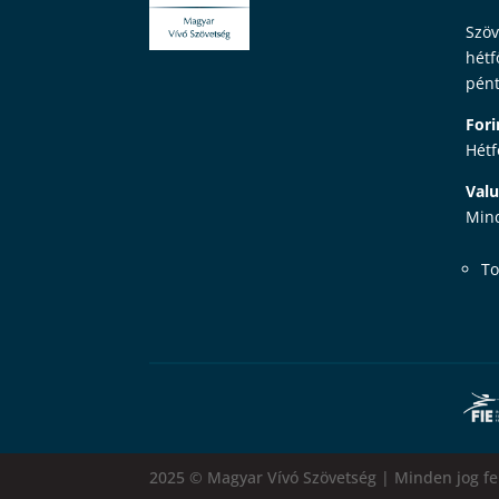
Szöv
hétf
pént
Fori
Hétf
Valu
Mind
To
2025 © Magyar Vívó Szövetség | Minden jog fe