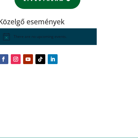
Közelgő események
There are no upcoming events.