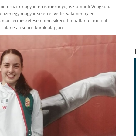
női tőrözők nagyon erős mezőnyű, isztambuli Világkupa-
 tizenegy magyar sikerrel vette, valamennyien
tás már természetesen nem sikerült hibátlanul, mi több,
a – pláne a csoportkörök alapján…