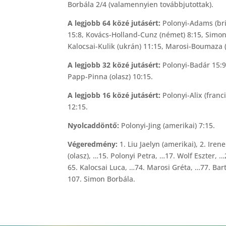
Borbála 2/4 (valamennyien továbbjutottak).
A legjobb 64 közé jutásért:
Polonyi-Adams (brit
15:8, Kovács-Holland-Cunz (német) 8:15, Simon
Kalocsai-Kulik (ukrán) 11:15, Marosi-Boumaza (f
A legjobb 32 közé jutásért:
Polonyi-Badár 15:9,
Papp-Pinna (olasz) 10:15.
A legjobb 16 közé jutásért:
Polonyi-Alix (franci
12:15.
Nyolcaddöntő:
Polonyi-Jing (amerikai) 7:15.
Végeredmény:
1. Liu Jaelyn (amerikai), 2. Irene
(olasz), …15. Polonyi Petra, …17. Wolf Eszter,
65. Kalocsai Luca, …74. Marosi Gréta, …77. Ba
107. Simon Borbála.