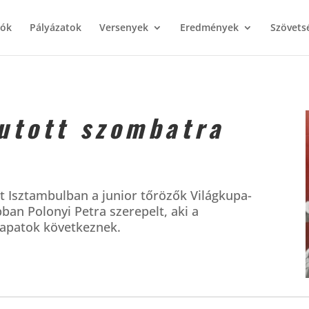
iók
Pályázatok
Versenyek
Eredmények
Szövets
utott szombatra
t Isztambulban a junior tőrözők Világkupa-
ban Polonyi Petra szerepelt, aki a
sapatok következnek.