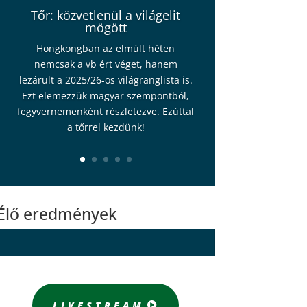
Tőr: közvetlenül a világelit
mögött
Hongkongban az elmúlt héten
nemcsak a vb ért véget, hanem
lezárult a 2025/26-os világranglista is.
Ezt elemezzük magyar szempontból,
fegyvernemenként részletezve. Ezúttal
a tőrrel kezdünk!
Élő eredmények
LIVESTREAM