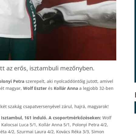
tt az erős, isztambuli mezőnyben.
olonyi Petra
szerepelt, aki nyolcaddöntőig jutott, amivel
két magyar,
Wolf Eszter
és
Kollár Anna
a legjobb 32-ben
két szakág csapatversenyével zárul, hajrá, magyarok!
, Isztambul, 161 induló. A csoportmérkőzéseken:
Wolf
Kalocsai Luca 5/1, Kollár Anna 5/1, Polonyi Petra 4/2,
réta 4/2, Szurmai Laura 4/2, Kovács Réka 3/3, Simon