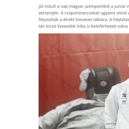
Jól indult a nap magyar szempontból a junior 
versenyén. A csoportmeccseket ugyanis mind a
feljutottak a direkt kieséses táblára. A folyta
tán kicsit kevesebb hiba is beleférhetett voln