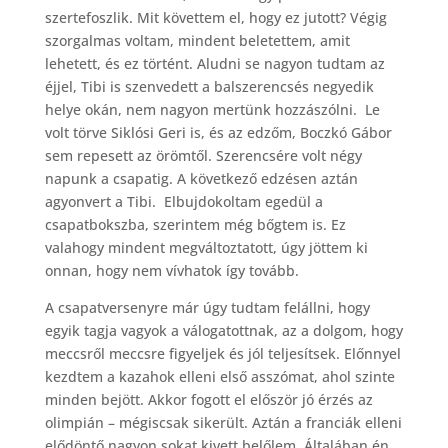
szertefoszlik. Mit követtem el, hogy ez jutott? Végig
szorgalmas voltam, mindent beletettem, amit
lehetett, és ez történt. Aludni se nagyon tudtam az
éjjel, Tibi is szenvedett a balszerencsés negyedik
helye okán, nem nagyon mertünk hozzászólni. Le
volt törve Siklósi Geri is, és az edzőm, Boczkó Gábor
sem repesett az örömtől. Szerencsére volt négy
napunk a csapatig. A következő edzésen aztán
agyonvert a Tibi. Elbujdokoltam egedül a
csapatbokszba, szerintem még bőgtem is. Ez
valahogy mindent megváltoztatott, úgy jöttem ki
onnan, hogy nem vívhatok így tovább.
A csapatversenyre már úgy tudtam felállni, hogy
egyik tagja vagyok a válogatottnak, az a dolgom, hogy
meccsről meccsre figyeljek és jól teljesítsek. Előnnyel
kezdtem a kazahok elleni első asszómat, ahol szinte
minden bejött. Akkor fogott el először jó érzés az
olimpián – mégiscsak sikerült. Aztán a franciák elleni
elődöntő nagyon sokat kivett belőlem. Általában én