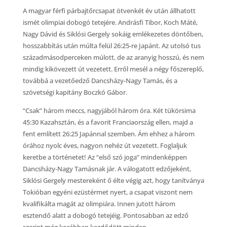
A magyar férfi párbajtőrcsapat ötvenkét év után állhatott
ismét olimpiai dobogó tetejére. Andrásfi Tibor, Koch Máté,
Nagy Dávid és Siklósi Gergely sokáig emlékezetes döntőben,
hosszabbítás után múlta felül 26:25-re Japánt. Az utolsó tus
századmásodperceken múlott, de az aranyig hosszú, és nem
mindig kikövezett út vezetett. Erről mesél a négy főszereplő,
továbbá a vezetőedző Dancsházy-Nagy Tamás, és a
szövetségi kapitány Boczkó Gábor.
“Csak” három meccs, nagyjából három óra. Két tükörsima
45:30 Kazahsztán, és a favorit Franciaország ellen, majd a
fent említett 26:25 Japánnal szemben. Ám ehhez a három
órához nyolc éves, nagyon nehéz út vezetett. Foglaljuk
keretbe a történetet! Az “első szó joga” mindenképpen
Dancsházy-Nagy Tamásnak jár. A válogatott edzőjeként,
Siklósi Gergely mestereként ő élte végig azt, hogy tanítványa
Tokióban egyéni ezüstérmet nyert, a csapat viszont nem
kvalifikálta magát az olimpiára. Innen jutott három
esztendő alatt a dobogó tetejéig. Pontosabban az edző