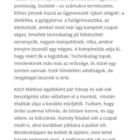
pontosság, tisztelet – ez számukra természetes.
Ehhez jönnek hozzá az úgynevezett ‘újkori dolgok’: a
dietétika, a gyógytorna, a futógimnasztika, az
elemzések, amiket most már egy komplett csapat
végez. Emellett technikailag jól felkészített
versenyzők, nagyon kompetitívek, ritka, amikor
ennyire összeáll egy négyes. A komplexitás adja ki,
hogy miért ők a legjobbak. Technikailag topok,
mindenkinek más-más az erőssége, és közel egy
szinten vannak. Ezek hihetetlen adottságok, de
rengeteget tesznek is érte.
Koch Mátéval egyébként pár hónap és sok-sok
beszélgetés után vállaltam el a munkát, miután
elváltak útjai a korábbi edzőjétől. Tudtam, hogy
óriási szakmai kihívás, de bíztam benne, és úgy
vélem, ez kölcsönös. Komoly feladat volt a csapat
miatt is, ahol korábban jobbára a padon ült.
Mindenképpen be kellett őt építeni, nem lehet
három emberrel vívni. A legfontosabb cél az volt,