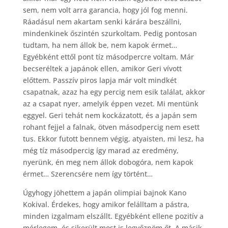
sem, nem volt arra garancia, hogy jól fog menni.
Ráadásul nem akartam senki kárára beszállni,
mindenkinek őszintén szurkoltam. Pedig pontosan
tudtam, ha nem állok be, nem kapok érmet…
Egyébként ettől pont tíz másodpercre voltam. Már
becseréltek a japánok ellen, amikor Geri vívott
előttem. Passzív piros lapja már volt mindkét
csapatnak, azaz ha egy percig nem esik találat, akkor
az a csapat nyer, amelyik éppen vezet. Mi mentünk
eggyel. Geri tehát nem kockázatott, és a japán sem
rohant fejjel a falnak, ötven másodpercig nem esett
tus. Ekkor futott bennem végig, atyaisten, mi lesz, ha
még tíz másodpercig így marad az eredmény,
nyerünk, én meg nem állok dobogóra, nem kapok
érmet… Szerencsére nem így történt…
Úgyhogy jöhettem a japán olimpiai bajnok Kano
Kokival. Érdekes, hogy amikor felálltam a pástra,
minden izgalmam elszállt. Egyébként ellene pozitív a
mérlegem, és sikerült most is legyőznöm őt. A másik