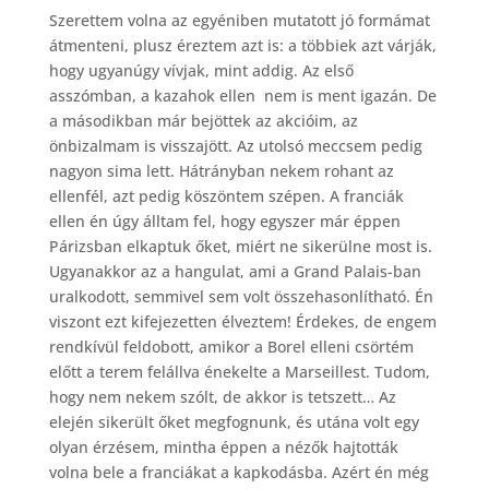
Szerettem volna az egyéniben mutatott jó formámat
átmenteni, plusz éreztem azt is: a többiek azt várják,
hogy ugyanúgy vívjak, mint addig. Az első
asszómban, a kazahok ellen nem is ment igazán. De
a másodikban már bejöttek az akcióim, az
önbizalmam is visszajött. Az utolsó meccsem pedig
nagyon sima lett. Hátrányban nekem rohant az
ellenfél, azt pedig köszöntem szépen. A franciák
ellen én úgy álltam fel, hogy egyszer már éppen
Párizsban elkaptuk őket, miért ne sikerülne most is.
Ugyanakkor az a hangulat, ami a Grand Palais-ban
uralkodott, semmivel sem volt összehasonlítható. Én
viszont ezt kifejezetten élveztem! Érdekes, de engem
rendkívül feldobott, amikor a Borel elleni csörtém
előtt a terem felállva énekelte a Marseillest. Tudom,
hogy nem nekem szólt, de akkor is tetszett… Az
elején sikerült őket megfognunk, és utána volt egy
olyan érzésem, mintha éppen a nézők hajtották
volna bele a franciákat a kapkodásba. Azért én még