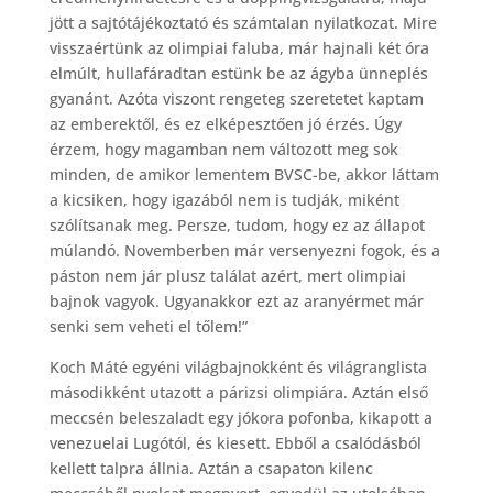
jött a sajtótájékoztató és számtalan nyilatkozat. Mire
visszaértünk az olimpiai faluba, már hajnali két óra
elmúlt, hullafáradtan estünk be az ágyba ünneplés
gyanánt. Azóta viszont rengeteg szeretetet kaptam
az emberektől, és ez elképesztően jó érzés. Úgy
érzem, hogy magamban nem változott meg sok
minden, de amikor lementem BVSC-be, akkor láttam
a kicsiken, hogy igazából nem is tudják, miként
szólítsanak meg. Persze, tudom, hogy ez az állapot
múlandó. Novemberben már versenyezni fogok, és a
páston nem jár plusz találat azért, mert olimpiai
bajnok vagyok. Ugyanakkor ezt az aranyérmet már
senki sem veheti el tőlem!”
Koch Máté egyéni világbajnokként és világranglista
másodikként utazott a párizsi olimpiára. Aztán első
meccsén beleszaladt egy jókora pofonba, kikapott a
venezuelai Lugótól, és kiesett. Ebből a csalódásból
kellett talpra állnia. Aztán a csapaton kilenc