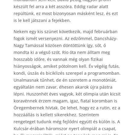
készült fel arra a két asszóra. Eddig radar alatt
repültünk, ez most bizonyosan másként lesz, és ezt
is le kell játszani a fejekben.
Nekem egy kis szünet következik, majd februárban
fogok ismét versenyezni. Az edzőmmel, Dancsházy-
Nagy Tamással közösen döntöttünk így, sőt, ő
mondta ki a végső szót. Rio óta nem álltam meg
hosszabb időre, és vannak még olyan fizikai
hiányosságok, amiket pótolnom kell. Év végéig futás,
kondi, úszás és biciklizés szerepel a programomban.
Unalmasnak tűnhet, de én szeretem a monotóniát,
egyáltalán nem zavar, éhesen akarok újra pástra
lépni. Huszonhét éves vagyok, két olimpia után kicsit
koravénnek érzem magam, igaz, fiatal koromban is
Öregembernek hívtak. De lehet, hogy ez a rutin, ez a
hozzáállás is kellett sikerekhez. Szerintem
rengeteget tudunk még fejlődni együtt és külön is. A
Kulcsár-érában háromszor nyert olimpiát a csapat,