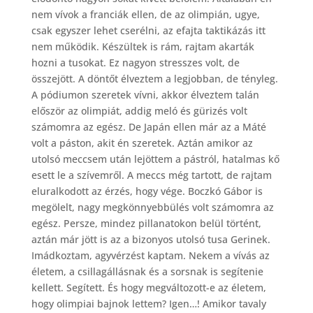
nem vívok a franciák ellen, de az olimpián, ugye,
csak egyszer lehet cserélni, az efajta taktikázás itt
nem működik. Készültek is rám, rajtam akarták
hozni a tusokat. Ez nagyon stresszes volt, de
összejött. A döntőt élveztem a legjobban, de tényleg.
A pódiumon szeretek vívni, akkor élveztem talán
először az olimpiát, addig meló és gürizés volt
számomra az egész. De Japán ellen már az a Máté
volt a páston, akit én szeretek. Aztán amikor az
utolsó meccsem után lejöttem a pástról, hatalmas kő
esett le a szívemről. A meccs még tartott, de rajtam
eluralkodott az érzés, hogy vége. Boczkó Gábor is
megölelt, nagy megkönnyebbülés volt számomra az
egész. Persze, mindez pillanatokon belül történt,
aztán már jött is az a bizonyos utolsó tusa Gerinek.
Imádkoztam, agyvérzést kaptam. Nekem a vívás az
életem, a csillagállásnak és a sorsnak is segítenie
kellett. Segített. És hogy megváltozott-e az életem,
hogy olimpiai bajnok lettem? Igen…! Amikor tavaly