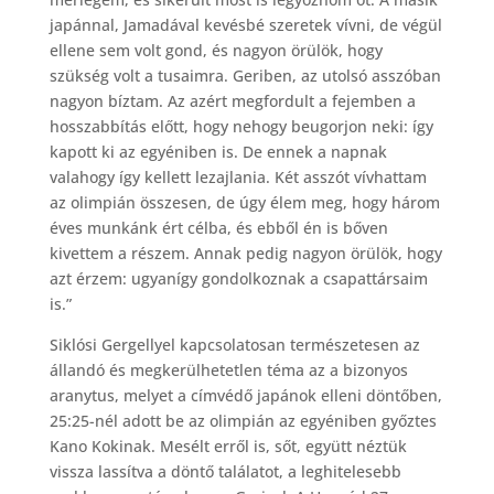
japánnal, Jamadával kevésbé szeretek vívni, de végül
ellene sem volt gond, és nagyon örülök, hogy
szükség volt a tusaimra. Geriben, az utolsó asszóban
nagyon bíztam. Az azért megfordult a fejemben a
hosszabbítás előtt, hogy nehogy beugorjon neki: így
kapott ki az egyéniben is. De ennek a napnak
valahogy így kellett lezajlania. Két asszót vívhattam
az olimpián összesen, de úgy élem meg, hogy három
éves munkánk ért célba, és ebből én is bőven
kivettem a részem. Annak pedig nagyon örülök, hogy
azt érzem: ugyanígy gondolkoznak a csapattársaim
is.”
Siklósi Gergellyel kapcsolatosan természetesen az
állandó és megkerülhetetlen téma az a bizonyos
aranytus, melyet a címvédő japánok elleni döntőben,
25:25-nél adott be az olimpián az egyéniben győztes
Kano Kokinak. Mesélt erről is, sőt, együtt néztük
vissza lassítva a döntő találatot, a leghitelesebb