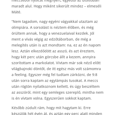
meccséből nyolcat megnyert, egyedül az utolsóban
maradt alul. Hogy miként sikerült mindez – elmeséli
Máté.
“Nem tagadom, nagy egyéni vágyakkal utaztam az
olimpiára. A sorsolást is néztem élőben, és még
örültem annak, hogy a venezuelaival kezdek. Jól
ment a vívás végig az edzőtáborban, de még a
melegítés után is azt mondtam: na, ez az én napom
lesz. Aztán elkezdődött az asszó, és azt éreztem,
hogy két perc után görcsbe állt a kezem, annyira
szorítottam a markolatot. Vívtam már sok néző előtt
világbajnoki döntőt, de itt egész más volt számomra
a feeling. Egyszer még fel tudtam zárkózni, de 9:8
után sorra kaptam az egylámpás tusokat. A meccs
után rögtön nyilatkoznom kellett, és úgy beszéltem
az asszóról, mint egy semleges szereplő, mintha nem
is én vívtam volna. Egyszerűen sokkot kaptam.
Később zúdult rám, hogy mit hagytam ki. Erre
készülök hét évén át, és aztán egy perc alatt minden