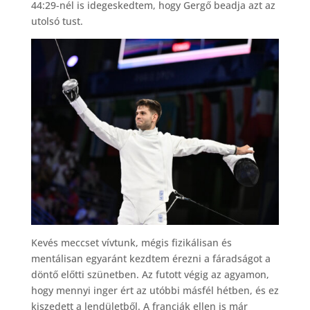
44:29-nél is idegeskedtem, hogy Gergő beadja azt az
utolsó tust.
Kevés meccset vívtunk, mégis fizikálisan és
mentálisan egyaránt kezdtem érezni a fáradságot a
döntő előtti szünetben. Az futott végig az agyamon,
hogy mennyi inger ért az utóbbi másfél hétben, és ez
kiszedett a lendületből. A franciák ellen is már