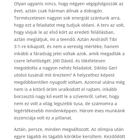
Olyan ugyanis nincs, hogy négyen végigdolgozzák az
évet, aztán csak hárman állnak a dobogón.
Természetesen nagyon sok energiát szántunk arra,
hogy ezt a feladatot meg tudjuk oldani. A terv az volt,
hogy vívjuk le az első kört az eredeti felállásban,
aztán meglátjuk, mi a teendő. Aztán Andrásfi Tibi
3:1-re kikapott, és nem a vereség mértéke, hanem
inkább a fáradság jelei voltak azok, amik megadták a
csere lehetőségét. Jött Dávid, és tökéletesen
megoldotta a nagyon nehéz feladatot. Siklósi Geri
utolsó tusánál mit éreztem? A helyzethez képest
megdöbbentően nyugodt voltam. Azonnal utána még
nem is a kitörő öröm uralkodott el rajtam, inkább
borzasztó nagy kő esett le a szívemről. Lehet, hogy
nem ez volt a világ legszebb tusa, de számomra a
legértékesebb mindenképpen. Három éves munkánk
eszenciája volt ez a pillanat.
Aztán, persze, minden megváltozott. Az olimpia után
egyre tágabb és tágabb körökbe kerültem. Kezdődött