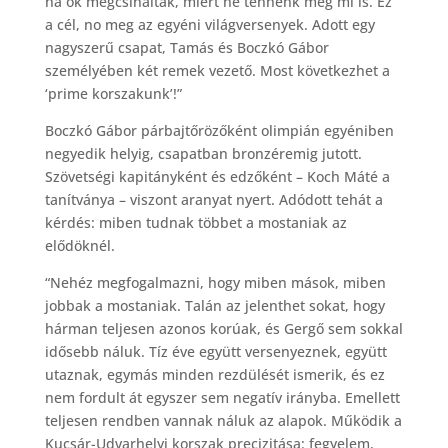
ha ők megcsinálták, miért ne tennénk meg mi is. Ez
a cél, no meg az egyéni világversenyek. Adott egy
nagyszerű csapat, Tamás és Boczkó Gábor
személyében két remek vezető. Most következhet a
‘prime korszakunk’!”
Boczkó Gábor párbajtőrözőként olimpián egyéniben
negyedik helyig, csapatban bronzéremig jutott.
Szövetségi kapitányként és edzőként – Koch Máté a
tanítványa – viszont aranyat nyert. Adódott tehát a
kérdés: miben tudnak többet a mostaniak az
elődöknél.
“Nehéz megfogalmazni, hogy miben mások, miben
jobbak a mostaniak. Talán az jelenthet sokat, hogy
hárman teljesen azonos korúak, és Gergő sem sokkal
idősebb náluk. Tíz éve együtt versenyeznek, együtt
utaznak, egymás minden rezdülését ismerik, és ez
nem fordult át egyszer sem negatív irányba. Emellett
teljesen rendben vannak náluk az alapok. Működik a
Kucsár-Udvarhelyi korszak precizitása: fegyelem,