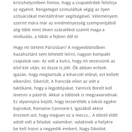
krízishelyzetben fontos, hogy a csapatérdek felülírja
az egyénit. Rengeteget szimuláltuk végig az ilyen
szituációkat mentáltréner segítségével. Véleményem
szerint mára már az eredményesség szempontjából
alig több mint ötven százalékot számít maga a
vívótudás, a többi a fejben dől el.
Hogy mi történt Párizsban? A negyeddöntőben
Kazahsztánt sem lehetett leírni, nagyon kompakt
csapatuk van. Az volt a kulcs, hogy mi vezessünk az
első kör után, ez össze is jött. Ők abban erősek
igazán, hogy megtartsák a kiharcolt előnyt, ezt kellett
elkerülni. Sikerült. A franciák ellen az volt a
taktikánk, hogy a legjobbjukat, Yannick Borelt kell
levenni a pástról. Akkor a többiek is megzavarodnak.
Ez olyannyira bejött, hogy lecserélték a tokiói egyéni
bajnokot, Romaine Cannone-t. Igazából akkor
éreztem azt, hogy megvan ez a meccs… A döntő előtt
adott volt a feladat: valamikor, valakinek a helyére
be kell hozni a negyedik embert, Nagy Dávidot.