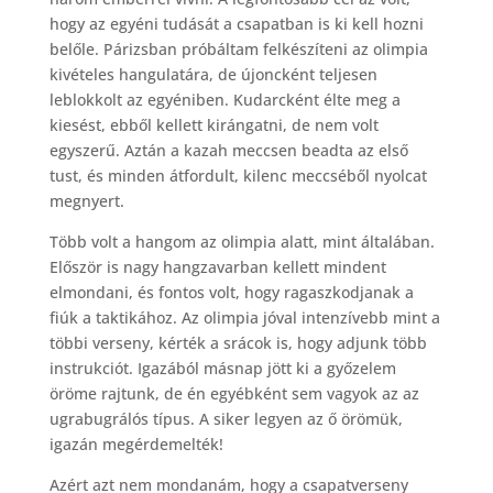
hogy az egyéni tudását a csapatban is ki kell hozni
belőle. Párizsban próbáltam felkészíteni az olimpia
kivételes hangulatára, de újoncként teljesen
leblokkolt az egyéniben. Kudarcként élte meg a
kiesést, ebből kellett kirángatni, de nem volt
egyszerű. Aztán a kazah meccsen beadta az első
tust, és minden átfordult, kilenc meccséből nyolcat
megnyert.
Több volt a hangom az olimpia alatt, mint általában.
Először is nagy hangzavarban kellett mindent
elmondani, és fontos volt, hogy ragaszkodjanak a
fiúk a taktikához. Az olimpia jóval intenzívebb mint a
többi verseny, kérték a srácok is, hogy adjunk több
instrukciót. Igazából másnap jött ki a győzelem
öröme rajtunk, de én egyébként sem vagyok az az
ugrabugrálós típus. A siker legyen az ő örömük,
igazán megérdemelték!
Azért azt nem mondanám, hogy a csapatverseny