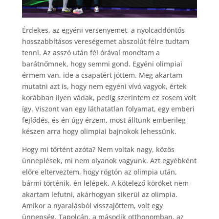
Érdekes, az egyéni versenyemet, a nyolcaddöntős
hosszabbításos vereségemet abszolút félre tudtam
tenni. Az asszó után fél órával mondtam a
barátnőmnek, hogy semmi gond. Egyéni olimpiai
érmem van, ide a csapatért jöttem. Meg akartam
mutatni azt is, hogy nem egyéni vívó vagyok, értek
korábban ilyen vádak, pedig szerintem ez sosem volt
így. Viszont van egy láthatatlan folyamat, egy emberi
fejlődés, és én úgy érzem, most álltunk emberileg
készen arra hogy olimpiai bajnokok lehessünk.
Hogy mi történt azóta? Nem voltak nagy, közös
ünneplések, mi nem olyanok vagyunk. Azt egyébként
előre elterveztem, hogy rögtön az olimpia után,
bármi történik, én lelépek. A kötelező köröket nem
akartam lefutni, akárhogyan sikerül az olimpia.
Amikor a nyaralásból visszajöttem, volt egy
ünnepség, Tapolcán, a második otthonomban, az