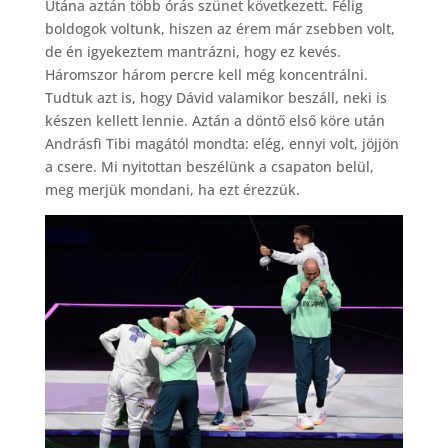
Utána aztán több órás szünet következett. Félig
boldogok voltunk, hiszen az érem már zsebben volt,
de én igyekeztem mantrázni, hogy ez kevés.
Háromszor három percre kell még koncentrálni.
Tudtuk azt is, hogy Dávid valamikor beszáll, neki is
készen kellett lennie. Aztán a döntő első köre után
Andrásfi Tibi magától mondta: elég, ennyi volt, jöjjön
a csere. Mi nyitottan beszélünk a csapaton belül,
meg merjük mondani, ha ezt érezzük.