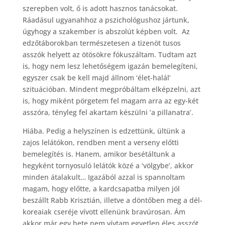
szerepben volt, ő is adott hasznos tanácsokat.
Ráadásul ugyanahhoz a pszichológushoz jártunk,
úgyhogy a szakember is abszolút képben volt. Az
edzőtáborokban természetesen a tizenöt tusos
asszók helyett az ötösökre fókuszáltam. Tudtam azt
is, hogy nem lesz lehetőségem igazán bemelegíteni,
egyszer csak be kell majd állnom ‘élet-halál’
szituációban. Mindent megpróbáltam elképzelni, azt
is, hogy miként pörgetem fel magam arra az egy-két
asszóra, tényleg fel akartam készülni ‘a pillanatra’.
Hiába. Pedig a helyszínen is edzettünk, ültünk a
zajos lelátókon, rendben ment a verseny előtti
bemelegítés is. Hanem, amikor besétáltunk a
hegyként tornyosuló lelátók közé a ‘völgybe’, akkor
minden átalakult… Igazából azzal is spannoltam
magam, hogy előtte, a kardcsapatba milyen jól
beszállt Rabb Krisztián, illetve a döntőben meg a dél-
koreaiak cseréje vívott ellenünk bravúrosan. Ám
akkor már egy hete nem vívtam egyetlen éles asszót