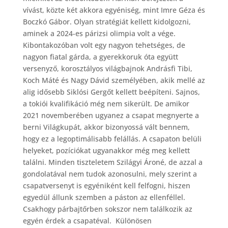
vívást, közte két akkora egyéniség, mint Imre Géza és
Boczkó Gábor. Olyan stratégiát kellett kidolgozni,
aminek a 2024-es párizsi olimpia volt a vége.
Kibontakozóban volt egy nagyon tehetséges, de
nagyon fiatal gárda, a gyerekkoruk óta együtt
versenyző, korosztályos világbajnok Andrásfi Tibi,
Koch Máté és Nagy Dávid személyében, akik mellé az
alig idősebb Siklósi Gergőt kellett beépíteni. Sajnos,
a tokiói kvalifikáció még nem sikerült. De amikor
2021 novemberében ugyanez a csapat megnyerte a
berni Világkupát, akkor bizonyossá vált bennem,
hogy ez a legoptimálisabb felállás. A csapaton belüli
helyeket, pozíciókat ugyanakkor még meg kellett
találni. Minden tiszteletem Szilágyi Ároné, de azzal a
gondolatával nem tudok azonosulni, mely szerint a
csapatversenyt is egyéniként kell felfogni, hiszen
egyedül állunk szemben a páston az ellenféllel.
Csakhogy párbajtőrben sokszor nem találkozik az
egyén érdek a csapatéval. Különösen