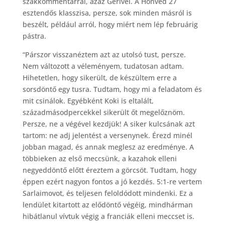
szakkommentárral, azaz Gerivel. A Honvéd 27
esztendős klasszisa, persze, sok minden másról is
beszélt, például arról, hogy miért nem lép februárig
pástra.
“Párszor visszanéztem azt az utolsó tust, persze.
Nem változott a véleményem, tudatosan adtam.
Hihetetlen, hogy sikerült, de készültem erre a
sorsdöntő egy tusra. Tudtam, hogy mi a feladatom és
mit csinálok. Egyébként Koki is eltalált,
századmásodpercekkel sikerült őt megelőznöm.
Persze, ne a végével kezdjük! A siker kulcsának azt
tartom: ne adj jelentést a versenynek. Érezd minél
jobban magad, és annak meglesz az eredménye. A
többieken az első meccsünk, a kazahok elleni
negyeddöntő előtt éreztem a görcsöt. Tudtam, hogy
éppen ezért nagyon fontos a jó kezdés. 5:1-re vertem
Sarlaimovot, és teljesen feloldódott mindenki. Ez a
lendület kitartott az elődöntő végéig, mindhárman
hibátlanul vívtuk végig a franciák elleni meccset is.