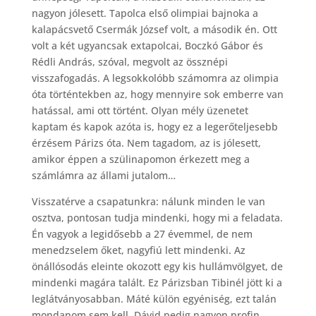
nagyon jólesett. Tapolca első olimpiai bajnoka a
kalapácsvető Csermák József volt, a második én. Ott
volt a két ugyancsak extapolcai, Boczkó Gábor és
Rédli András, szóval, megvolt az össznépi
visszafogadás. A legsokkolóbb számomra az olimpia
óta történtekben az, hogy mennyire sok emberre van
hatással, ami ott történt. Olyan mély üzenetet
kaptam és kapok azóta is, hogy ez a legerőteljesebb
érzésem Párizs óta. Nem tagadom, az is jólesett,
amikor éppen a szülinapomon érkezett meg a
számlámra az állami jutalom…
Visszatérve a csapatunkra: nálunk minden le van
osztva, pontosan tudja mindenki, hogy mi a feladata.
Én vagyok a legidősebb a 27 évemmel, de nem
menedzselem őket, nagyfiú lett mindenki. Az
önállósodás eleinte okozott egy kis hullámvölgyet, de
mindenki magára talált. Ez Párizsban Tibinél jött ki a
leglátványosabban. Máté külön egyéniség, ezt talán
mondanom sem kell, Dávid pedig nagyon profin