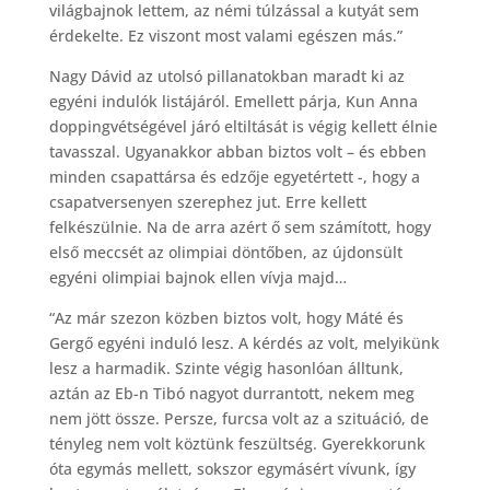
világbajnok lettem, az némi túlzással a kutyát sem
érdekelte. Ez viszont most valami egészen más.”
Nagy Dávid az utolsó pillanatokban maradt ki az
egyéni indulók listájáról. Emellett párja, Kun Anna
doppingvétségével járó eltiltását is végig kellett élnie
tavasszal. Ugyanakkor abban biztos volt – és ebben
minden csapattársa és edzője egyetértett -, hogy a
csapatversenyen szerephez jut. Erre kellett
felkészülnie. Na de arra azért ő sem számított, hogy
első meccsét az olimpiai döntőben, az újdonsült
egyéni olimpiai bajnok ellen vívja majd…
“Az már szezon közben biztos volt, hogy Máté és
Gergő egyéni induló lesz. A kérdés az volt, melyikünk
lesz a harmadik. Szinte végig hasonlóan álltunk,
aztán az Eb-n Tibó nagyot durrantott, nekem meg
nem jött össze. Persze, furcsa volt az a szituáció, de
tényleg nem volt köztünk feszültség. Gyerekkorunk
óta egymás mellett, sokszor egymásért vívunk, így