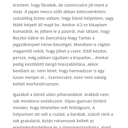
éreztem, hogy fáradok, de szerencsére jól ment a
vívás. A japán meccs előtt abban kilencvenkilenc
százalékig biztos voltam, hogy Dávid helyettem, vagy
Máté helyett áll majd be. Amikor 4:2-re kikaptam
Komatától, és jöttem le a pástról, már láttam, hogy
Boczkó Gábor és Dancsházy-Nagy Tamás a
jegyzőkönyvet nézve beszélget, Mondtam is rögtön
magamtól nekik, hogy jöhet a csere. Ettől kezdve,
persze, még jobban izgultam a kispadon… Amikor
pedig kezdődött Gergő hosszabbítása, akkor
bevillant az: nem lehet, hogy harmadszor is egy
tuson menjen el… Szerencsére, ezen nem sokáig
kellett morfondíroznom.
Igazából a döntő utáni pillanatokból, órákból nem
sok mindenre emlékszem. Olyan gyorsan történt
minden, hogy lehetetlen volt feldolgozni. A
helyszínen ott volt a család, a barátok, zúdult ránk a
sok gratuláció. Aztán rohannunk kellett az
eredményhirdetésre és a doppingvizsgálatra, majd