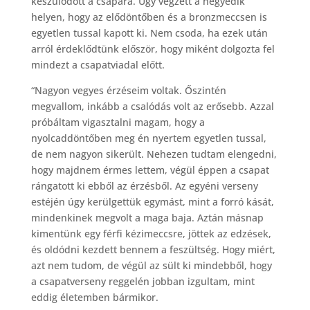
készülődött a csapara. Úgy végzett a negyedik
helyen, hogy az elődöntőben és a bronzmeccsen is
egyetlen tussal kapott ki. Nem csoda, ha ezek után
arról érdeklődtünk először, hogy miként dolgozta fel
mindezt a csapatviadal előtt.
“Nagyon vegyes érzéseim voltak. Őszintén
megvallom, inkább a csalódás volt az erősebb. Azzal
próbáltam vigasztalni magam, hogy a
nyolcaddöntőben meg én nyertem egyetlen tussal,
de nem nagyon sikerült. Nehezen tudtam elengedni,
hogy majdnem érmes lettem, végül éppen a csapat
rángatott ki ebből az érzésből. Az egyéni verseny
estéjén úgy kerülgettük egymást, mint a forró kását,
mindenkinek megvolt a maga baja. Aztán másnap
kimentünk egy férfi kézimeccsre, jöttek az edzések,
és oldódni kezdett bennem a feszültség. Hogy miért,
azt nem tudom, de végül az sült ki mindebből, hogy
a csapatverseny reggelén jobban izgultam, mint
eddig életemben bármikor.