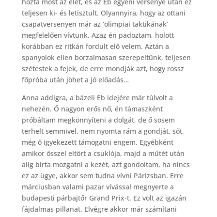
hozta most az élet, és az Eb egyéni versenye után ez
teljesen ki- és letisztult. Olyannyira, hogy az ottani
csapatversenyen már az ‘olimpiai taktikának’
megfelelően vívtunk. Azaz én padoztam, holott
korábban ez ritkán fordult elő velem. Aztán a
spanyolok ellen borzalmasan szerepeltünk, teljesen
szétestek a fejek, de erre mondják azt, hogy rossz
főpróba után jöhet a jó előadás…
Anna addigra, a bázeli Eb idejére már túlvolt a
nehezén. Ő nagyon erős nő, én támaszként
próbáltam megkönnyíteni a dolgát, de ő sosem
terhelt semmivel, nem nyomta rám a gondját, sőt,
még ő igyekezett támogatni engem. Egyébként
amikor ősszel eltört a csuklója, majd a műtét után
alig bírta mozgatni a kezét, azt gondoltam, ha nincs
ez az ügye, akkor sem tudna vívni Párizsban. Erre
márciusban valami pazar vívással megnyerte a
budapesti párbajtőr Grand Prix-t. Ez volt az igazán
fájdalmas pillanat. Elvégre akkor már számítani