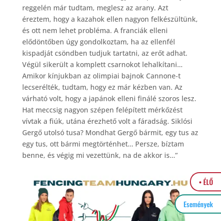
reggelén már tudtam, meglesz az arany. Azt
éreztem, hogy a kazahok ellen nagyon felkészültünk,
és ott nem lehet probléma. A franciák elleni
elődöntőben úgy gondolkoztam, ha az ellenfél
kispadját csöndben tudjuk tartatni, az erőt adhat.
Végül sikerült a komplett csarnokot lehalkítani…
Amikor kínjukban az olimpiai bajnok Cannone-t
lecserélték, tudtam, hogy ez már kézben van. Az
várható volt, hogy a japánok elleni finálé szoros lesz.
Hat meccsig nagyon szépen felépített mérkőzést
vívtak a fiúk, utána érezhető volt a fáradság. Siklósi
Gergő utolsó tusa? Mondhat Gergő bármit, egy tus az
egy tus, ott bármi megtörténhet… Persze, bíztam
benne, és végig mi vezettünk, na de akkor is…”
• ÉLŐ
Események