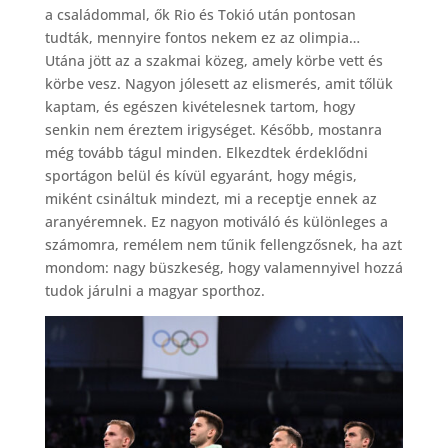
a családommal, ők Rio és Tokió után pontosan
tudták, mennyire fontos nekem ez az olimpia…
Utána jött az a szakmai közeg, amely körbe vett és
körbe vesz. Nagyon jólesett az elismerés, amit tőlük
kaptam, és egészen kivételesnek tartom, hogy
senkin nem éreztem irigységet. Később, mostanra
még tovább tágul minden. Elkezdtek érdeklődni
sportágon belül és kívül egyaránt, hogy mégis,
miként csináltuk mindezt, mi a receptje ennek az
aranyéremnek. Ez nagyon motiváló és különleges a
számomra, remélem nem tűnik fellengzősnek, ha azt
mondom: nagy büszkeség, hogy valamennyivel hozzá
tudok járulni a magyar sporthoz.