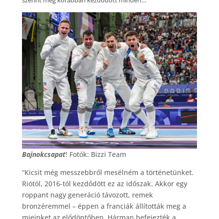
szerint még korábban kezdődött minden…
Bajnokcsapat
! Fotók: Bizzi Team
“Kicsit még messzebbről mesélném a történetünket.
Riótól, 2016-tól kezdődött ez az időszak. Akkor egy
roppant nagy generáció távozott, remek
bronzéremmel – éppen a franciák állították meg a
mieinket az elődöntőben. Hárman befejezték a