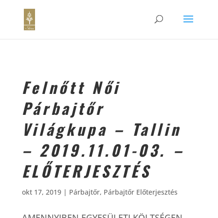
Felnőtt Női
Párbajtőr
Világkupa – Tallin
– 2019.11.01-03. –
ELŐTERJESZTÉS
okt 17, 2019
|
Párbajtőr
,
Párbajtőr Előterjesztés
AMENNYIBEN EGYESÜLETI KÖLTSÉGEN