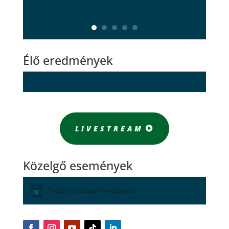
Élő eredmények
LIVESTREAM
Közelgő események
There are no upcoming events.