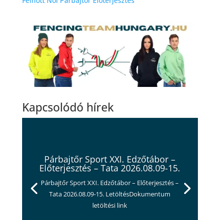
Felnőtt Női Párbajtőr Előterjesztés
Kapcsolódó hírek
Párbajtőr Sport XXI. Edzőtábor –
Előterjesztés – Tata 2026.08.09-15.
Párbajtőr Sport XXI. Edzőtábor – Előterjesztés –
Tata 2026.08.09-15. LetöltésDokumentum
letöltési link