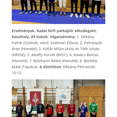
Eredmények. Kadet férfi párbajtőr előválogató,
Keszthely, 89 induló. Végeredmény:
1. Dékány
Patrik (Szolnok, edző: Szatmári Edina), 2. Petrovszki
Áron (Honvéd), 3. Kollár Milán (AVA) és Tóth István
(KRVSE), 5. Abaffy Kornél (BVSC), 6. Kovács Bulcsú
(Honvéd), 7. Botzheim Ádám (Honvéd), 8. Borbély
Máté (Tapolca).
A döntőben:
Dékány-Petrovszki
15:12.