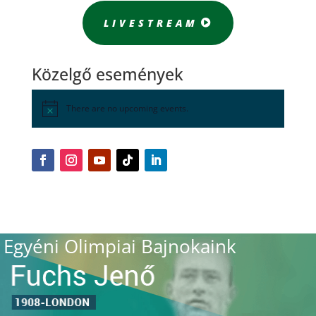
LIVESTREAM
Közelgő események
There are no upcoming events.
Egyéni Olimpiai Bajnokaink