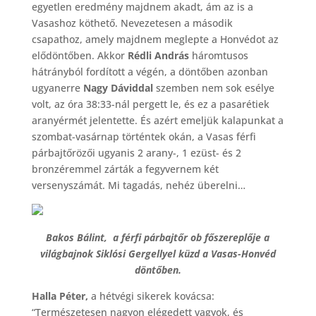
egyetlen eredmény majdnem akadt, ám az is a
Vasashoz köthető. Nevezetesen a második
csapathoz, amely majdnem meglepte a Honvédot az
elődöntőben. Akkor
Rédli András
háromtusos
hátrányból fordított a végén, a döntőben azonban
ugyanerre
Nagy Dáviddal
szemben nem sok esélye
volt, az óra 38:33-nál pergett le, és ez a pasarétiek
aranyérmét jelentette. És azért emeljük kalapunkat a
szombat-vasárnap történtek okán, a Vasas férfi
párbajtőrözői ugyanis 2 arany-, 1 ezüst- és 2
bronzéremmel zárták a fegyvernem két
versenyszámát. Mi tagadás, nehéz überelni…
Bakos Bálint, a férfi párbajtőr ob főszereplője a
világbajnok Siklósi Gergellyel küzd a Vasas-Honvéd
döntőben.
Halla Péter,
a hétvégi sikerek kovácsa:
“Természetesen nagyon elégedett vagyok, és