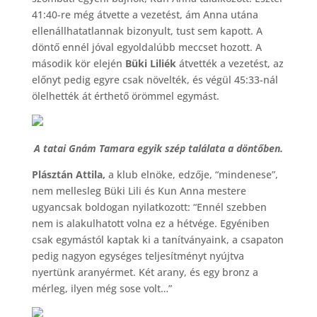
41:40-re még átvette a vezetést, ám Anna utána
ellenállhatatlannak bizonyult, tust sem kapott. A
döntő ennél jóval egyoldalúbb meccset hozott. A
második kör elején
Büki Liliék
átvették a vezetést, az
előnyt pedig egyre csak növelték, és végül 45:33-nál
ölelhették át érthető örömmel egymást.
A tatai Gnám Tamara egyik szép találata a döntőben.
Plásztán Attila,
a klub elnöke, edzője, “mindenese”,
nem mellesleg Büki Lili és Kun Anna mestere
ugyancsak boldogan nyilatkozott: “Ennél szebben
nem is alakulhatott volna ez a hétvége. Egyéniben
csak egymástól kaptak ki a tanítványaink, a csapaton
pedig nagyon egységes teljesítményt nyújtva
nyertünk aranyérmet. Két arany, és egy bronz a
mérleg, ilyen még sose volt…”