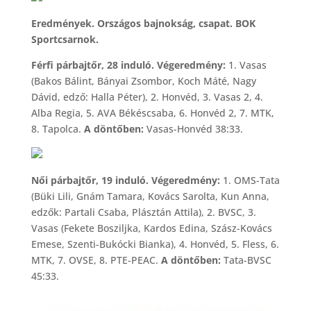
Eredmények. Országos bajnokság, csapat. BOK
Sportcsarnok.
Férfi párbajtőr, 28 induló. Végeredmény:
1. Vasas
(Bakos Bálint, Bányai Zsombor, Koch Máté, Nagy
Dávid, edző: Halla Péter), 2. Honvéd, 3. Vasas 2, 4.
Alba Regia, 5. AVA Békéscsaba, 6. Honvéd 2, 7. MTK,
8. Tapolca.
A döntőben:
Vasas-Honvéd 38:33.
Női párbajtőr, 19 induló. Végeredmény:
1. OMS-Tata
(Büki Lili, Gnám Tamara, Kovács Sarolta, Kun Anna,
edzők: Partali Csaba, Plásztán Attila), 2. BVSC, 3.
Vasas (Fekete Bosziljka, Kardos Edina, Szász-Kovács
Emese, Szenti-Bukócki Bianka), 4. Honvéd, 5. Fless, 6.
MTK, 7. OVSE, 8. PTE-PEAC.
A döntőben:
Tata-BVSC
45:33.