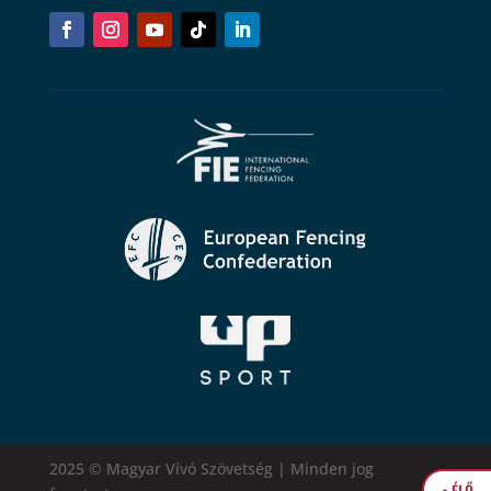
2025 © Magyar Vívó Szövetség | Minden jog
• ÉLŐ