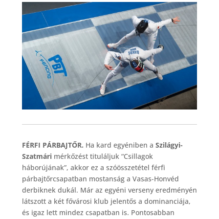
FÉRFI PÁRBAJTŐR.
Ha kard egyéniben a
Szilágyi-
Szatmári
mérkőzést tituláljuk “Csillagok
háborújának”, akkor ez a szóösszetétel férfi
párbajtőrcsapatban mostanság a Vasas-Honvéd
derbiknek dukál. Már az egyéni verseny eredményén
látszott a két fővárosi klub jelentős a dominanciája,
és igaz lett mindez csapatban is. Pontosabban