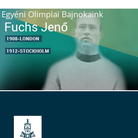
Egyéni Olimpiai Bajnokaink