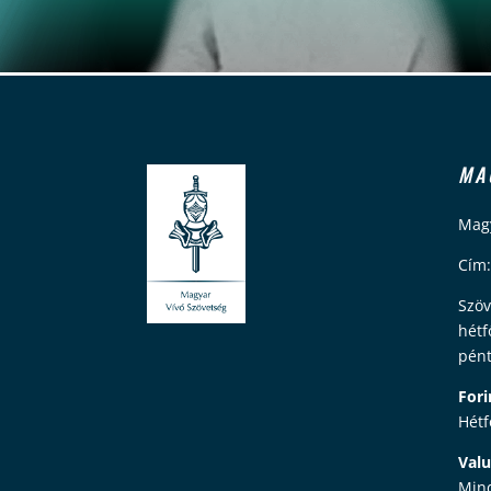
MA
Magy
Cím:
Szöv
hétf
pént
Fori
Hétf
Valu
Mind