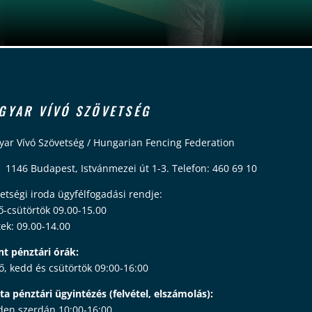
GYAR VÍVÓ SZÖVETSÉG
ar Vívó Szövetség / Hungarian Fencing Federation
 1146 Budapest, Istvánmezei út 1-3. Telefon: 460 69 10
etségi iroda ügyfélfogadási rendje:
ő-csütörtök 09.00-15.00
ek: 09.00-14.00
nt pénztári órák:
ő, kedd és csütörtök 09:00-16:00
ta pénztári ügyintézés (felvétel, elszámolás):
en szerdán 10:00-16:00