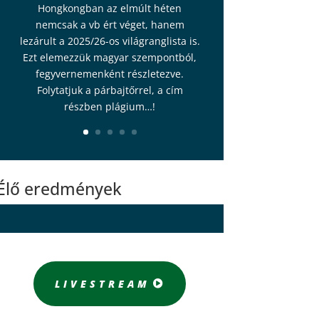
Hongkongban az elmúlt héten
nemcsak a vb ért véget, hanem
lezárult a 2025/26-os világranglista is.
Ezt elemezzük magyar szempontból,
fegyvernemenként részletezve.
Folytatjuk a párbajtőrrel, a cím
részben plágium…!
Élő eredmények
LIVESTREAM