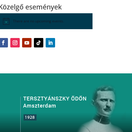
Közelgő események
There are no upcoming events.