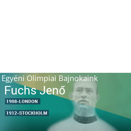
Egyéni Olimpiai Bajnokaink