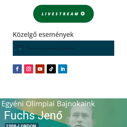
LIVESTREAM
Közelgő események
There are no upcoming events.
Egyéni Olimpiai Bajnokaink