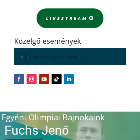
LIVESTREAM
Közelgő események
There are no upcoming events.
Egyéni Olimpiai Bajnokaink