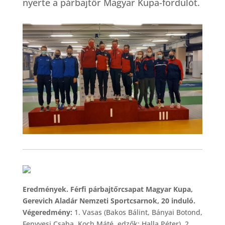
nyerte a párbajtőr Magyar Kupa-fordulót.
Eredmények. Férfi párbajtőrcsapat Magyar Kupa,
Gerevich Aladár Nemzeti Sportcsarnok, 20 induló.
Végeredmény:
1. Vasas (Bakos Bálint, Bányai Botond,
Fenyvesi Csaba, Koch Máté, edzők: Halla Péter), 2.