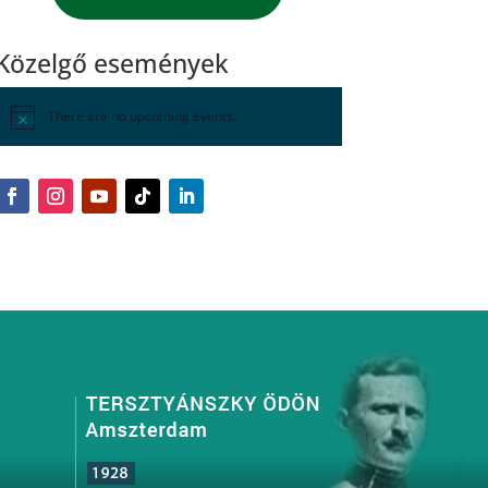
Közelgő események
There are no upcoming events.