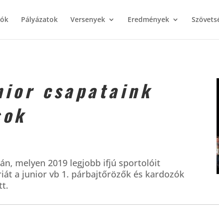
iók
Pályázatok
Versenyek
Eredmények
Szövets
nior csapataink
sok
án, melyen 2019 legjobb ifjú sportolóit
óriát a junior vb 1. párbajtőrözők és kardozók
tt.