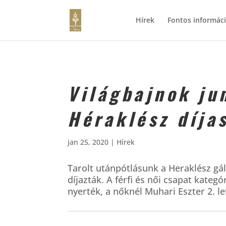
Hírek
Fontos informác
Világbajnok ju
Héraklész díja
jan 25, 2020
|
Hírek
Tarolt utánpótlásunk a Heraklész gál
díjazták. A férfi és női csapat kateg
nyerték, a nőknél Muhari Eszter 2. le