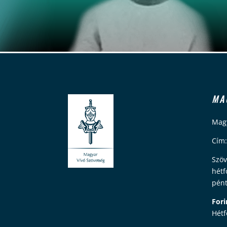
MA
Magy
Cím:
Szöv
hétf
pént
Fori
Hétf