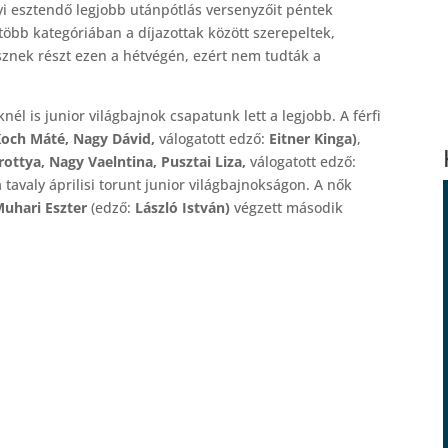
yi esztendő legjobb utánpótlás versenyzőit péntek
több kategóriában a díjazottak között szerepeltek,
sznek részt ezen a hétvégén, ezért nem tudták a
nél is junior világbajnok csapatunk lett a legjobb. A férfi
Koch Máté, Nagy Dávid,
válogatott edző:
Eitner Kinga)
,
rottya, Nagy Vaelntina, Pusztai Liza,
válogatott edző:
tavaly áprilisi torunt junior világbajnokságon. A nők
uhari Eszter
(edző:
László István)
végzett második