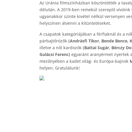
Az Uránia filmszínházban köszöntötték a taval
délután. A 2019-ben remekül szereplő vívóink 
ugyanakkor szinte kivétel nélkül versenyen ve
helyszínen átvenni a kitüntetéseket.
A csapatok kategóriájában a férfiaknál és a nők
párbajtőrözők
(Andrásfi Tibor, Bende Bence, 
illetve a női kardozók
(Battai Sugár, Bérczy Do
Gulácsi Ferenc)
egyaránt aranyérmet nyertek a 
mezőnyében a kadet világ- és Európa-bajnok
M
helyen. Gratulálunk!