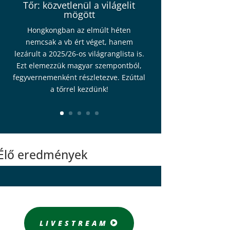
Tőr: közvetlenül a világelit
mögött
Hongkongban az elmúlt héten
nemcsak a vb ért véget, hanem
lezárult a 2025/26-os világranglista is.
Ezt elemezzük magyar szempontból,
fegyvernemenként részletezve. Ezúttal
a tőrrel kezdünk!
Élő eredmények
LIVESTREAM