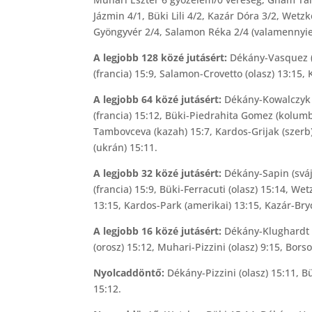
Jázmin 4/1, Büki Lili 4/2, Kazár Dóra 3/2, Wet
Gyöngyvér 2/4, Salamon Réka 2/4 (valamennyie
A legjobb 128 közé jutásért:
Dékány-Vasquez (c
(francia) 15:9, Salamon-Crovetto (olasz) 13:15
A legjobb 64 közé jutásért:
Dékány-Kowalczyk (
(francia) 15:12, Büki-Piedrahita Gomez (kolumbi
Tambovceva (kazah) 15:7, Kardos-Grijak (szerb
(ukrán) 15:11.
A legjobb 32 közé jutásért:
Dékány-Sapin (sváj
(francia) 15:9, Büki-Ferracuti (olasz) 15:14, W
13:15, Kardos-Park (amerikai) 13:15, Kazár-Bry
A legjobb 16 közé jutásért:
Dékány-Klughardt (l
(orosz) 15:12, Muhari-Pizzini (olasz) 9:15, Bors
Nyolcaddöntő:
Dékány-Pizzini (olasz) 15:11, B
15:12.