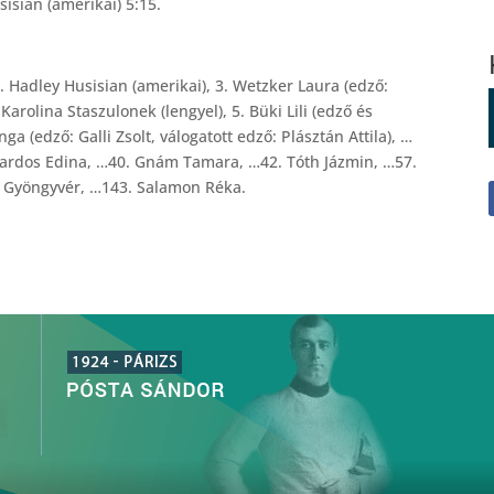
isian (amerikai) 5:15.
2. Hadley Husisian (amerikai), 3. Wetzker Laura (edző:
 Karolina Staszulonek (lengyel), 5. Büki Lili (edző és
ga (edző: Galli Zsolt, válogatott edző: Plásztán Attila), …
Kardos Edina, …40. Gnám Tamara, …42. Tóth Jázmin, …57.
n Gyöngyvér, …143. Salamon Réka.