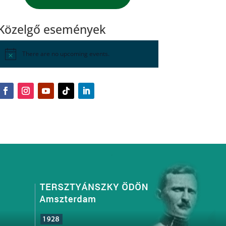
Közelgő események
There are no upcoming events.