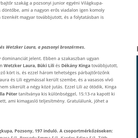
rbajtőr szakág a pozsonyi junior egyéni Világkupa-
s döntőbe, ami a nagyon erős viadalon igen komoly
tizenkét magyar továbbjutott, és a folytatásban is
ő és Wetzker Laura, a pozsonyi bronzérmes.
ly dominanciát jelent. Ebben a szakaszban ugyan
m
Wetzker Laura, Büki Lili
és
Dékány Kinga
továbbjutott,
ző kört is, és ezzel három tehetséges párbajtőrözőnk
aura és Lili egymással került szembe, és a vasasos vívó
m sikerült a négy közé jutás. Ezzel Lili az ötödik, Kinga
lla Péter
tanítványa kis különbséggel, 15:13-ra kapott ki
tt, ami kimagasló teljesítmény. Gratulálunk, jöhet a
ágkupa, Pozsony, 197 induló. A csoportmérkőzéseken:
mara 5/1, Borsody Emma 5/1, Kardos Edina 5/1, Tóth