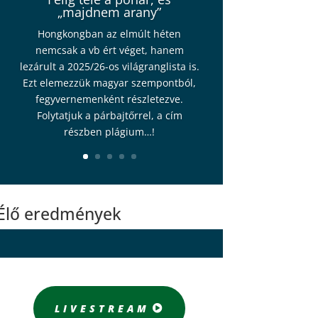
„majdnem arany”
Hongkongban az elmúlt héten
nemcsak a vb ért véget, hanem
lezárult a 2025/26-os világranglista is.
Ezt elemezzük magyar szempontból,
fegyvernemenként részletezve.
Folytatjuk a párbajtőrrel, a cím
részben plágium…!
Élő eredmények
LIVESTREAM