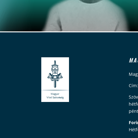
MA
Magy
Cím:
Szöv
hétf
pént
Fori
Hétf