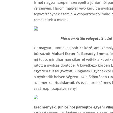
Ismét nagyon szépen szerepelt a junior női pá
versenyen. Három magyar vívó került a nyolca
fegyverténynek számít. A csoportkörből mind a 
remekeltek a mieink.
Plásztán Attila válogatott edz
Öt magyar jutott a legjobb 32 közé, ami komo
búcsúzott
Muhari Eszter
és
Borsody Emma,
á
mi több, mindhárman sikerrel vették a követke
jutott a nyolcas döntőbe. A következő körben L
egyetlen tussal győzött. Kingának ugyanakkor ne
a nyolcadik helyen végzett. Az elődöntőben
Ha
az amerikai
Husisiantól,
és ezzel bronzérmes le
vasárnapi csapatverseny!
Eredmények. Junior női párbajtőr egyéni Vil
Muhari Eszter 6 győzelem/0 vereség, Gnám Ta