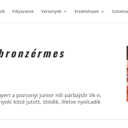
iók
Pályázatok
Versenyek
Eredmények
Szövets
 bronzérmes
ert a pozsonyi junior női párbajtőr Vk-n.
nyolc közé jutott, ötödik, illetve nyolcadik