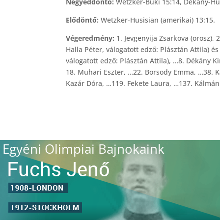
Negyeddöntő:
Wetzker-Büki 15:14, Dékány-Hus
Elődöntő:
Wetzker-Husisian (amerikai) 13:15.
Végeredmény:
1. Jevgenyija Zsarkova (orosz), 
Halla Péter, válogatott edző: Plásztán Attila) és
válogatott edző: Plásztán Attila), …8. Dékány Kin
18. Muhari Eszter, …22. Borsody Emma, …38. 
Kazár Dóra, …119. Fekete Laura, …137. Kálmá
Egyéni Olimpiai Bajnokaink