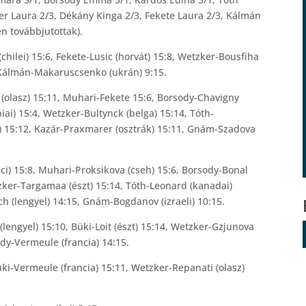
zker Laura 2/3, Dékány Kinga 2/3, Fekete Laura 2/3, Kálmán
n továbbjutottak).
hilei) 15:6, Fekete-Lusic (horvát) 15:8, Wetzker-Bousfiha
, Kálmán-Makaruscsenko (ukrán) 9:15.
olasz) 15:11, Muhari-Fekete 15:6, Borsody-Chavigny
ai) 15:4, Wetzker-Bultynck (belga) 15:14, Tóth-
) 15:12, Kazár-Praxmarer (osztrák) 15:11, Gnám-Szadova
ci) 15:8, Muhari-Proksikova (cseh) 15:6, Borsody-Bonal
etzker-Targamaa (észt) 15:14, Tóth-Leonard (kanadai)
ch (lengyel) 14:15, Gnám-Bogdanov (izraeli) 10:15.
engyel) 15:10, Büki-Loit (észt) 15:14, Wetzker-Gzjunova
ody-Vermeule (francia) 14:15.
üki-Vermeule (francia) 15:11, Wetzker-Repanati (olasz)