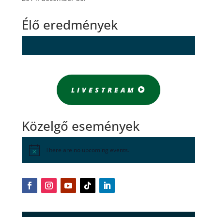
Élő eredmények
LIVESTREAM
Közelgő események
There are no upcoming events.