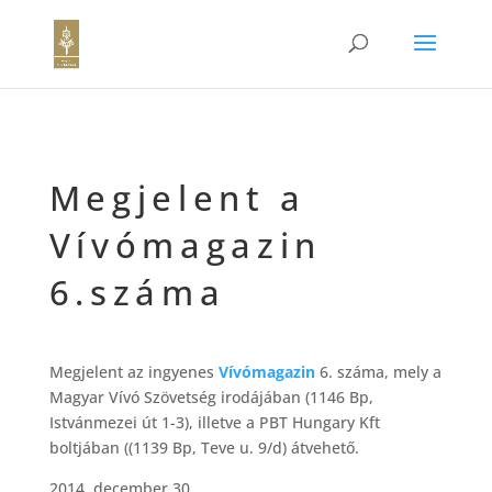
Megjelent a
Vívómagazin
6.száma
Megjelent az ingyenes
Vívómagazin
6. száma, mely a
Magyar Vívó Szövetség irodájában (1146 Bp,
Istvánmezei út 1-3), illetve a PBT Hungary Kft
boltjában ((1139 Bp, Teve u. 9/d) átvehető.
2014. december 30.