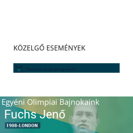
KÖZELGŐ ESEMÉNYEK
There are no upcoming events.
Egyéni Olimpiai Bajnokaink