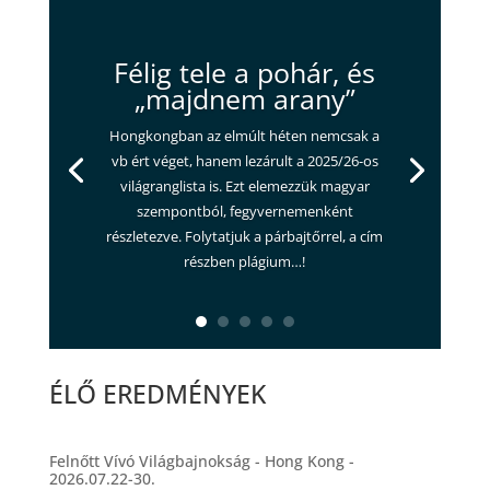
Félig tele a pohár, és
„majdnem arany”
Hongkongban az elmúlt héten nemcsak a
vb ért véget, hanem lezárult a 2025/26-os
világranglista is. Ezt elemezzük magyar
szempontból, fegyvernemenként
részletezve. Folytatjuk a párbajtőrrel, a cím
részben plágium…!
ÉLŐ EREDMÉNYEK
Felnőtt Vívó Világbajnokság - Hong Kong -
2026.07.22-30.