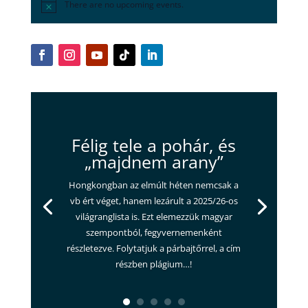
There are no upcoming events.
Félig tele a pohár, és
„majdnem arany”
Hongkongban az elmúlt héten nemcsak a
vb ért véget, hanem lezárult a 2025/26-os
világranglista is. Ezt elemezzük magyar
szempontból, fegyvernemenként
részletezve. Folytatjuk a párbajtőrrel, a cím
részben plágium…!