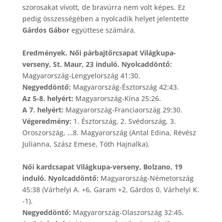
szorosakat vívott, de bravúrra nem volt képes. Ez
pedig összességében a nyolcadik helyet jelentette
Gárdos Gábor
együttese számára.
Eredmények. Női párbajtőrcsapat Világkupa-
verseny, St. Maur, 23 induló. Nyolcaddöntő:
Magyarország-Lengyelország 41:30.
Negyeddöntő:
Magyarország-Észtország 42:43.
Az 5-8. helyért:
Magyarország-Kína 25:26.
A 7. helyért:
Magyarország-Franciaország 29:30.
Végeredmény:
1. Észtország, 2. Svédország, 3.
Oroszország, …8. Magyarország (Antal Edina, Révész
Julianna, Szász Emese, Tóth Hajnalka).
Női kardcsapat Világkupa-verseny, Bolzano, 19
induló. Nyolcaddöntő:
Magyarország-Németország
45:38 (Várhelyi A. +6, Garam +2, Gárdos 0, Várhelyi K.
-1).
Negyeddöntő:
Magyarország-Olaszország 32:45.