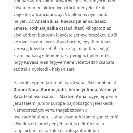
Női párbajtőrözőink bravúros lipcsei aranyérmüket
követően nem akármilyen körülmények között
végeztek a franciaországi Vk-állomás nyolcadik
helyén. Az
Antal Edina, Révész Julianna, Szász
Emese, Tóth Hajnalka
összeállítású válogatott az
első körben biztosan legyőzte Lengyelországot. Ettől
kezdve viszont sorozatban három, egyetlen tusos
vereség következett Észtország, majd Kína, végül
Franciaország ellenében. Ez pedig azt jelentette,
hogy
Kovács Iván
fegyvernemi vezetőedző csapata
ezúttal a nyolcadik helyen zárt.
Hasonlóképpen járt a női kardcsapat Bolzanóban. A
Garam Nóra, Gárdos Judit, Várhelyi Anna, Várhelyi
Kata
felállású csapat –
Márton Anna,
ugye, éppen a
jeruzsálemi junior Európa-bajnokságon jeleskedik –
Németországot verte magabiztosan a
nyolcaddöntőben. Utána viszont három olyan ellenfél
következett, amely egyébként is előttünk áll a
rangsorban, és tartalékos válogaottunk bár