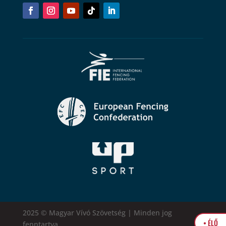
2025 © Magyar Vívó Szövetség | Minden jog
• ÉLŐ
fenntartva.