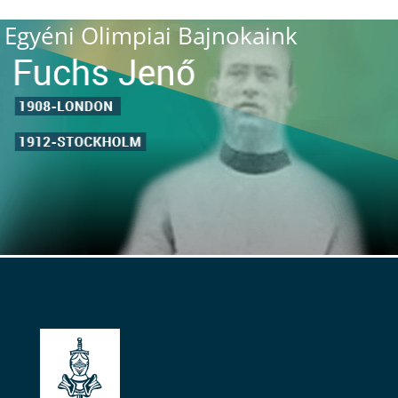
Egyéni Olimpiai Bajnokaink