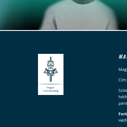
MA
Magy
Cím:
Szöv
hétf
pént
Fori
Hétf