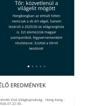
Tőr: közvetlenül a
világelit mögött
Hongkongban az elmúlt héten
nemcsak a vb ért véget, hanem
lezárult a 2025/26-os világranglista
is. Ezt elemezzük magyar
szempontból, fegyvernemenként
részletezve. Ezúttal a tőrrel
kezdünk!
ÉLŐ EREDMÉNYEK
Felnőtt Vívó Világbajnokság - Hong Kong -
2026.07.22-30.