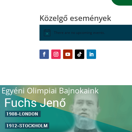
Közelgő események
There are no upcoming events.
Egyéni Olimpiai Bajnokaink