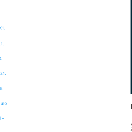
K1.
21.
0.
021.
tt
dülő
i –