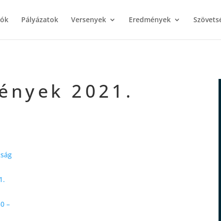
iók
Pályázatok
Versenyek
Eredmények
Szövets
ények 2021.
kság
1.
30 –