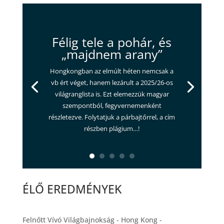
Félig tele a pohár, és
„majdnem arany”
Hongkongban az elmúlt héten nemcsak a
vb ért véget, hanem lezárult a 2025/26-os
világranglista is. Ezt elemezzük magyar
szempontból, fegyvernemenként
részletezve. Folytatjuk a párbajtőrrel, a cím
részben plágium…!
ÉLŐ EREDMÉNYEK
Felnőtt Vívó Világbajnokság - Hong Kong -