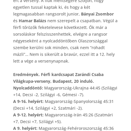
ért a verseny. A fiúk mentségére szóljon, hogy
egyetlen tussal kaptak ki, és hogy a két
legmagasabban rangsorolt junior,
Bányai Zsombor
és
Hamar Balázs
nem szerepelt a csapatban. Végül a
férfi tőrözők feketelevese következett. Ők már a
sorsoláskor felszisszenhettek, elvégre a rangsor
négyeseként a nyolcaddöntőben Olaszországgal
szembe kerülni sok minden, csak nem “rohadt
mázli”… Nem is sikerült a bravúr, ezzel itt a 12. hely
lett a vége a versenynapnak.
Eredmények. Férfi kardcsapat Zarándi Csaba
Világkupa-verseny, Budapest, 20 induló.
Nyolcaddöntő:
Magyarország-Ukrajna 44:45 (Szilágyi
+14, Decsi -2, Szilágyi -6, Gémesi -7).
A 9-16. helyért:
Magyarország-Spanyolország 45:31
(Decsi +14, Szilágyi +2, Szatmári -2).
A 9-12. helyért:
Magyarország-Irán 45:26 (Szatmári
+7, Decsi +7, Szilágyi +5).
A 9. helyért:
Magyarország-Fehéroroszország 45:36