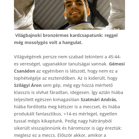
Világbajnoki bronzérmes kardcsapatunk: reggel
még mosolygós volt a hangulat.
Világvégének persze nem szabad tekinteni a 45:44-
es vereséget, ugyanakkor tanulságai vannak.
Gémesi
Csanádon
az egyéniben is látszott, hogy nem ez a
tophétvégéje az esztendőben. Az is kiderült, hogy
Szilágyi Áron
sem gép, még egy hozzá mérhető
klasszis is vívhat fáradtan, idegesen. Így aztán hiába
teljesített egészen kimagaslóan
Szatmári András,
hiába fordította meg kétszer is a meccset, és hiába
produkált fantasztikus, +14-es mérleget, egyetlen
tussal mégis kikaptunk. Pedig nagy hátrányból
sikerült visszajönnünk és háromszor is úgy éreztük:
meglesz ez a meccs. Először akkor, amikor a