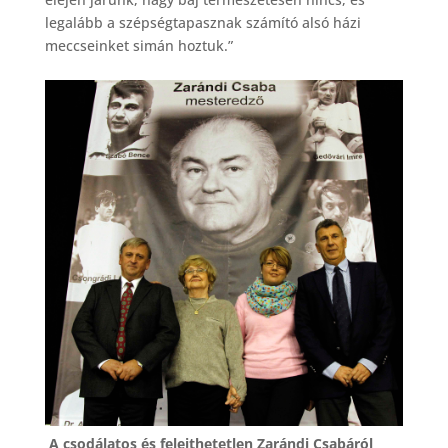
legalább a szépségtapasznak számító alsó házi
meccseinket simán hoztuk.”
A csodálatos és felejthetetlen Zarándi Csabáról