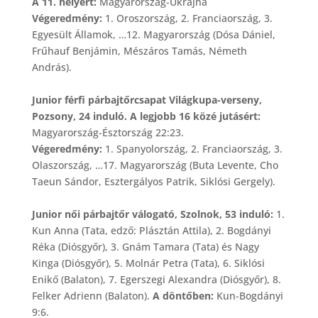
A 11. helyért:
Magyarország-Ukrajna
Végeredmény:
1. Oroszország, 2. Franciaország, 3.
Egyesült Államok, …12. Magyarország (Dósa Dániel,
Frűhauf Benjámin, Mészáros Tamás, Németh
András).
Junior férfi párbajtőrcsapat Világkupa-verseny,
Pozsony, 24 induló. A legjobb 16 közé jutásért:
Magyarország-Észtország 22:23.
Végeredmény:
1. Spanyolország, 2. Franciaország, 3.
Olaszország, …17. Magyarország (Buta Levente, Cho
Taeun Sándor, Esztergályos Patrik, Siklósi Gergely).
Junior női párbajtőr válogató, Szolnok, 53 induló:
1.
Kun Anna (Tata, edző: Plásztán Attila), 2. Bogdányi
Réka (Diósgyőr), 3. Gnám Tamara (Tata) és Nagy
Kinga (Diósgyőr), 5. Molnár Petra (Tata), 6. Siklósi
Enikő (Balaton), 7. Egerszegi Alexandra (Diósgyőr), 8.
Felker Adrienn (Balaton).
A döntőben:
Kun-Bogdányi
9:6.