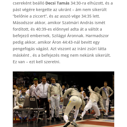
csereként beálló
Decsi Tamás
34:30-ra elhúzott, és a
pást végére kergette az ukránt – ám nem sikerült
“belőnie a ziccert”, és az asszó vége 34:35 lett.
Másodszor akkor, amikor Szatmári András ismét
fordított, és 40:39-es előnnyel adta át a váltót a
befejező embernek, Szilágyi Áronnak. Harmadszor
pedig akkor, amikor Áron 44:43-nál bevitt egy
pengefogás vágást. Azt viszont az iráni zsűri látta
másként , és a befejezés meg nem nekünk sikerült.
Ez van – ezt kell szeretni.