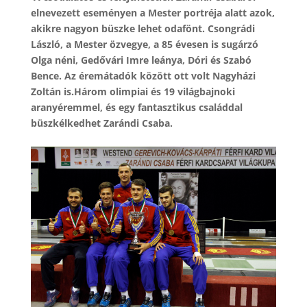
elnevezett eseményen a Mester portréja alatt azok,
akikre nagyon büszke lehet odafönt. Csongrádi
László, a Mester özvegye, a 85 évesen is sugárzó
Olga néni, Gedővári Imre leánya, Dóri és Szabó
Bence. Az éremátadók között ott volt Nagyházi
Zoltán is.Három olimpiai és 19 világbajnoki
aranyéremmel, és egy fantasztikus családdal
büszkélkedhet Zarándi Csaba.