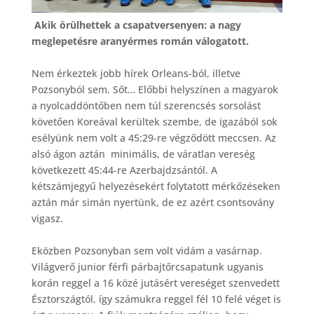
Akik örülhettek a csapatversenyen: a nagy
meglepetésre aranyérmes román válogatott.
Nem érkeztek jobb hírek Orleans-ból, illetve
Pozsonyból sem. Sőt… Előbbi helyszínen a magyarok
a nyolcaddöntőben nem túl szerencsés sorsolást
követően Koreával kerültek szembe, de igazából sok
esélyünk nem volt a 45:29-re végződött meccsen. Az
alsó ágon aztán minimális, de váratlan vereség
következett 45:44-re Azerbajdzsántól. A
kétszámjegyű helyezésekért folytatott mérkőzéseken
aztán már simán nyertünk, de ez azért csontsovány
vigasz.
Eközben Pozsonyban sem volt vidám a vasárnap.
Világverő junior férfi párbajtőrcsapatunk ugyanis
korán reggel a 16 közé jutásért vereséget szenvedett
Észtországtól, így számukra reggel fél 10 felé véget is