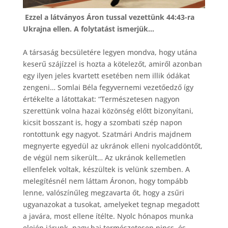
Ezzel a látványos Áron tussal vezettünk 44:43-ra
Ukrajna ellen. A folytatást ismerjük…
A társaság becsületére legyen mondva, hogy utána
keserű szájízzel is hozta a kötelezőt, amiről azonban
egy ilyen jeles kvartett esetében nem illik ódákat
zengeni… Somlai Béla fegyvernemi vezetőedző így
értékelte a látottakat: “Természetesen nagyon
szerettünk volna hazai közönség előtt bizonyítani,
kicsit bosszant is, hogy a szombati szép napon
rontottunk egy nagyot. Szatmári Andris majdnem
megnyerte egyedül az ukránok elleni nyolcaddöntőt,
de végül nem sikerült… Az ukránok kellemetlen
ellenfelek voltak, készültek is velünk szemben. A
melegítésnél nem láttam Áronon, hogy tompább
lenne, valószínűleg megzavarta őt, hogy a zsűri
ugyanazokat a tusokat, amelyeket tegnap megadott
a javára, most ellene ítélte. Nyolc hónapos munka
elején járunk, nagy baj természetesen nincs, és