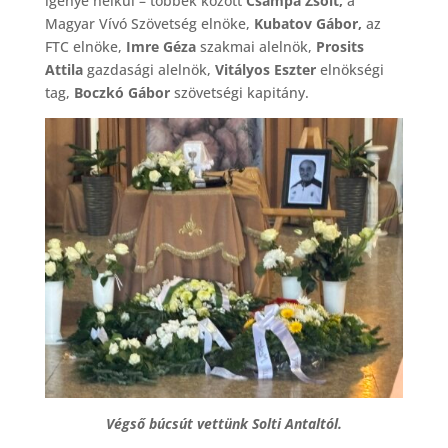
igénye nélkül – többek között
Csampa Zsolt,
a
Magyar Vívó Szövetség elnöke,
Kubatov Gábor,
az
FTC elnöke,
Imre Géza
szakmai alelnök,
Prosits
Attila
gazdasági alelnök,
Vitályos Eszter
elnökségi
tag,
Boczkó Gábor
szövetségi kapitány.
Végső búcsút vettünk Solti Antaltól.