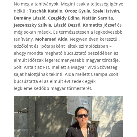
No meg a tanítványok. Megint csak a teljesség igénye
nélkül:
Tuschák Katalin, Orosz Gyula, Szelei István,
Demény László, Czeglédy Edina, Nattán Sarolta,
Jeszenszky Szilvia, László Dezső, Komatits József
és
még sokan mások. És természetesen a legkedvesebb
tanítvány,
Mohamed Aida.
Negyven éven keresztül,
edzőként és “pótapaként” éltek szimbiózisban –
ahogy mondta megható búcsúztató beszédében az
elmúlt időszak legeredményesebb magyar tőrözője.
Solti Antalt az FTC mellett a Magyar Vívó Szövetség
saját halottjának tekinti, Aida mellett Csampa Zsolt
búcsúztatta el az elmúlt évtizedek egyik
legkiemelkedőbb magyar tőrmesterét.