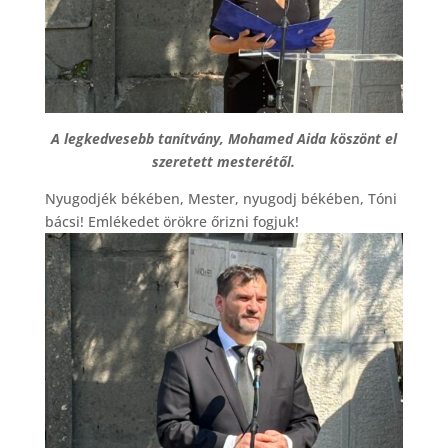
A legkedvesebb tanítvány, Mohamed Aida köszönt el
szeretett mesterétől.
Nyugodjék békében, Mester, nyugodj békében, Tóni
bácsi! Emlékedet örökre őrizni fogjuk!