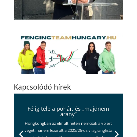
Kapcsolódó hírek
Félig tele a pohár, és „majdnem
arany”
Hongkongban az elmúlt héten nemcsak a vb ért
véget, hanem lezárult a 2025/26-os világranglista