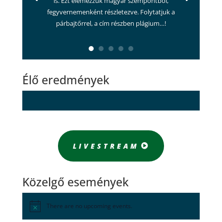
is. Ezt elemezzük magyar szempontból,
fegyvernemenként részletezve. Folytatjuk a
párbajtőrrel, a cím részben plágium…!
Élő eredmények
LIVESTREAM
Közelgő események
There are no upcoming events.