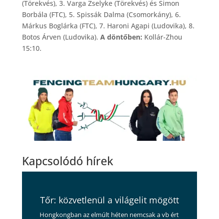
(Törekvés), 3. Varga Zselyke (Törekvés) és Simon
Borbála (FTC), 5. Spissák Dalma (Csomorkány), 6.
Márkus Boglárka (FTC), 7. Haroni Agapi (Ludovika), 8.
Botos Árven (Ludovika).
A döntőben:
Kollár-Zhou
15:10.
Kapcsolódó hírek
Tőr: közvetlenül a világelit mögött
Hongkongban az elmúlt héten nemcsak a vb ért