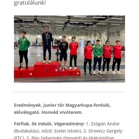
gratulálunk!
Eredmények. Junior tőr Magyarkupa-forduló,
előválogató. Honvéd vívóterem.
Férfiak, 56 induló. Végeredmény:
1. Zsögön Andor
(Budakalász, edző: Szelei István), 2. Orovecz Gergely
(FTC), 3. Bán Sebestyén (Honvéd) és Maksimilian