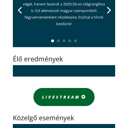
véget, hanem lezárult a 2025/26-os világranglista
is. Ezt elemezzük magyar szempontból,
fegyvernemenként részletezve. Ezúttal a tőrrel
kezdünk!
Élő eredmények
LIVESTREAM
Közelgő események