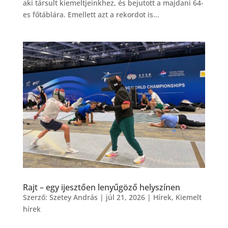
aki társult kiemeltjeinkhez, és bejutott a majdani 64-
es főtáblára. Emellett azt a rekordot is...
Rajt – egy ijesztően lenyűgöző helyszínen
Szerző:
Szetey András
|
júl 21, 2026
|
Hírek
,
Kiemelt
hírek