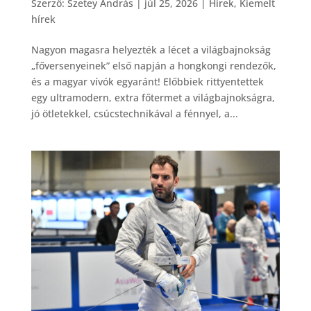
Szerző:
Szetey András
|
júl 25, 2026
|
Hírek
,
Kiemelt
hírek
Nagyon magasra helyezték a lécet a világbajnokság
„főversenyeinek” első napján a hongkongi rendezők,
és a magyar vívók egyaránt! Előbbiek rittyentettek
egy ultramodern, extra főtermet a világbajnokságra,
jó ötletekkel, csúcstechnikával a fénnyel, a...