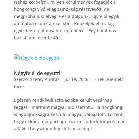
Nehéz körbeírni, milyen körülmények fogadják a
hongkongi vívó-világbajnokság résztvevőit, de
megpróbáljuk, elvégre ez a dolgunk. Egyfelől egyik
ámulatba esünk a másikból. Képzeljék el a világ
egyik legforgalmasabb repülőterét. Egy hatalmas
bázist, ami évente 40...
Négyfelé, de együtt!
Szerző:
Szetey András
|
júl 19, 2026
|
Hírek
,
Kiemelt
hírek
Egészen rendkívüli szituációba került vasárnap
reggel – mármint magyar idő szerint… – a hongkongi
világbajnokságra készülő magyar válogatott. Történt,
hogy ekkor a női párbajtőrözők és a férfi tőrözők már
a távoli helyszínen fejezték be aznapi...