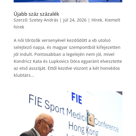
Újabb száz százalék
Szerző:
Szetey András
|
júl 24, 2026
|
Hírek
,
Kiemelt
hírek
A női tőrözők versenyével kezdődött a vb utolsó
selejtező napja, és magyar szempontból kifejezetten
jól indult. Pontosabban a legelején nem jól, mivel
Kondricz Kata és Lupkovics Dóra egyaránt elvesztette
az első asszóját. Ettől kezdve viszont a két honvédos
klubtárs...