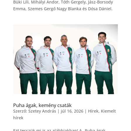
Büki Lili, Mihályi Andor, Tóth Gergely, Jász-Borsody
Emma, Szemes Gergő Nagy Blanka és Dósa Dániel.
Puha ágak, kemény csaták
Szerző:
Szetey András
|
júl 16, 2026
|
Hírek
,
Kiemelt
hírek
Ezt tesszük mi is az alábbiakban! A „Puha ágak,