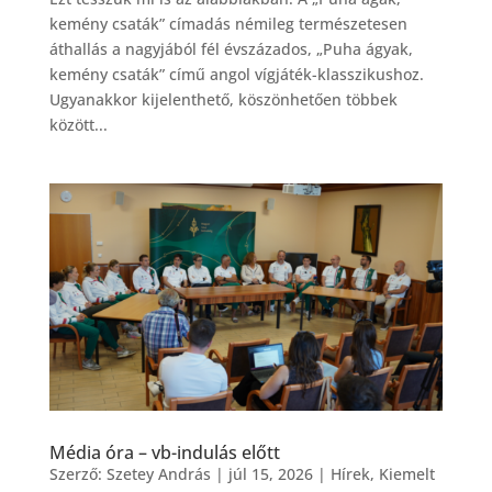
kemény csaták” címadás némileg természetesen
áthallás a nagyjából fél évszázados, „Puha ágyak,
kemény csaták” című angol vígjáték-klasszikushoz.
Ugyanakkor kijelenthető, köszönhetően többek
között...
Média óra – vb-indulás előtt
Szerző:
Szetey András
|
júl 15, 2026
|
Hírek
,
Kiemelt