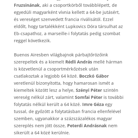
Fruzsinának,
aki a csoportkörből továbblépett, de
egyedüli magyarként vívnia kellett a 64-be jutásért,
és vereséget szenvedett francia riválisától. Ezzel
eldőlt, hogy tartalékként Lupkovics Dóra társulhat az
Eb-csapathoz, a marseille-i folytatás pedig szombat
reggel következik.
Buenos Airesben világbajnok párbajtőrözőink
szerepeltek és a kiemelt
Rédli András
mellé hárman
is közvetlenül a csoportmérkőzések után
csatlakoztak a legjobb 64 közé.
Boczkó Gábor
veretlenül bizonyította, hogy hamarosan ismét a
kiemeltek között lesz a helye,
Szényi Péter
szintén
vereség nélkül zárt, valamint
Somfai Péter
is további
folytatás nélkül került a 64 közé.
Imre Géza
egy
tussal, de győzött a folytatásban francia ellenfelével
szemben, ugyanakkor a százszázalékos magyar
szereplés nem jött össze,
Peterdi Andrásnak
nem
sikerült a 64 közé kerülnie.