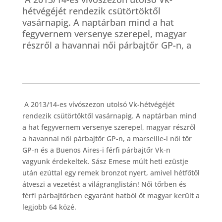
hétvégéjét rendezik csütörtöktől
vasárnapig. A naptárban mind a hat
fegyvernem versenye szerepel, magyar
részről a havannai női párbajtőr GP-n, a
A 2013/14-es vívószezon utolsó Vk-hétvégéjét
rendezik csütörtöktől vasárnapig. A naptárban mind
a hat fegyvernem versenye szerepel, magyar részről
a havannai női párbajtőr GP-n, a marseille-i női tőr
GP-n és a Buenos Aires-i férfi párbajtőr Vk-n
vagyunk érdekeltek. Sász Emese múlt heti ezüstje
után ezúttal egy remek bronzot nyert, amivel hétfőtől
átveszi a vezetést a világranglistán! Női tőrben és
férfi párbajtőrben egyaránt hatból öt magyar került a
legjobb 64 közé.