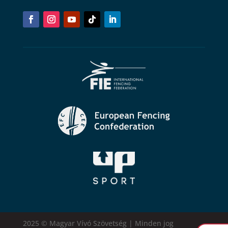
2025 © Magyar Vívó Szövetség | Minden jog