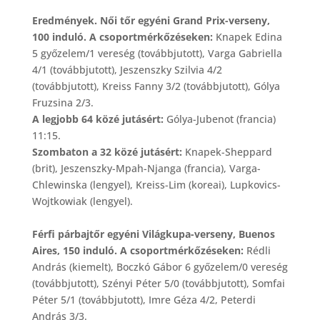
Eredmények. Női tőr egyéni Grand Prix-verseny,
100 induló. A csoportmérkőzéseken:
Knapek Edina
5 győzelem/1 vereség (továbbjutott), Varga Gabriella
4/1 (továbbjutott), Jeszenszky Szilvia 4/2
(továbbjutott), Kreiss Fanny 3/2 (továbbjutott), Gólya
Fruzsina 2/3.
A legjobb 64 közé jutásért:
Gólya-Jubenot (francia)
11:15.
Szombaton a 32 közé jutásért:
Knapek-Sheppard
(brit), Jeszenszky-Mpah-Njanga (francia), Varga-
Chlewinska (lengyel), Kreiss-Lim (koreai), Lupkovics-
Wojtkowiak (lengyel).
Férfi párbajtőr egyéni Világkupa-verseny, Buenos
Aires, 150 induló. A csoportmérkőzéseken:
Rédli
András (kiemelt), Boczkó Gábor 6 győzelem/0 vereség
(továbbjutott), Szényi Péter 5/0 (továbbjutott), Somfai
Péter 5/1 (továbbjutott), Imre Géza 4/2, Peterdi
András 3/3.