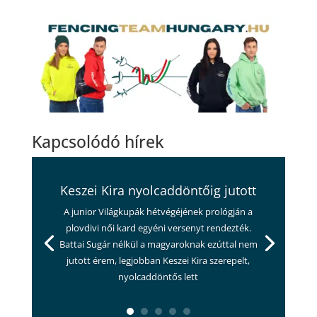
Kapcsolódó hírek
Keszei Kira nyolcaddöntőig jutott
A junior Világkupák hétvégéjének prológján a
plovdivi női kard egyéni versenyt rendezték.
Battai Sugár nélkül a magyaroknak ezúttal nem
jutott érem, legjobban Keszei Kira szerepelt,
nyolcaddöntős lett