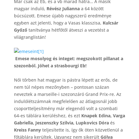
Már csak az Eb, és a vb marad hátra… A másik
magyar induló,
Révész Julianna
a 64 között
búcsúzott. Emese újabb nagyszerű eredménye
egyben azt jelenti, hogy a Vasas klasszisa,
Kulcsár
Győz
ő
tanítványa hétfőtől átveszi a vezetést a
világranglistán!
Emese mosolyog és integet: megszokott pillanat a
szezonból. Jöhet a strasbourgi Eb!
Női tőrben hat magyar is pástra lépett az erős, de
nem túl népes mezőnyben – pontosan százan
neveztek a marseille-i szezonzáró Grand Prix-re. Az
indulólétszámnak megfelelően az átlagosnál jobb
csoportteljesítmény már elegendő volt a szombati
64-es táblára kerüléshez, és ezt
Knapek Edina, Varga
Gabriella, Jeszenszky Szilvia, Lupkovics Dóra
és
Kreiss Fanny
teljesítette is, így ők öten közvetlenül a
főtáblára kerültek. Ugyanez nem sikerült
Gólya