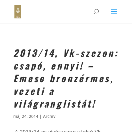
2013/14, Vk-szezon:
csapó, ennyi! –
Emese bronzérmes,
vezeti a
világranglistát!
máj 24, 2014
|
Archív
A 2013/14-es vívószezon utolsó Vk-