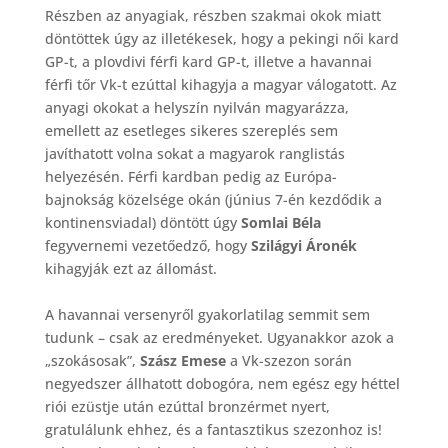
Részben az anyagiak, részben szakmai okok miatt
döntöttek úgy az illetékesek, hogy a pekingi női kard
GP-t, a plovdivi férfi kard GP-t, illetve a havannai
férfi tőr Vk-t ezúttal kihagyja a magyar válogatott. Az
anyagi okokat a helyszín nyilván magyarázza,
emellett az esetleges sikeres szereplés sem
javíthatott volna sokat a magyarok ranglistás
helyezésén. Férfi kardban pedig az Európa-
bajnokság közelsége okán (június 7-én kezdődik a
kontinensviadal) döntött úgy
Somlai Béla
fegyvernemi vezetőedző, hogy
Szilágyi Áronék
kihagyják ezt az állomást.
A havannai versenyről gyakorlatilag semmit sem
tudunk – csak az eredményeket. Ugyanakkor azok a
„szokásosak”,
Szász Emese
a Vk-szezon során
negyedszer állhatott dobogóra, nem egész egy héttel
riói ezüstje után ezúttal bronzérmet nyert,
gratulálunk ehhez, és a fantasztikus szezonhoz is!