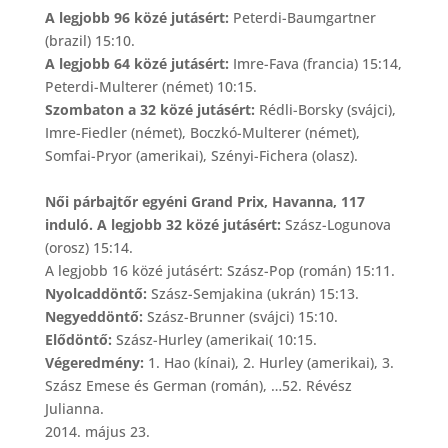
A legjobb 96 közé jutásért:
Peterdi-Baumgartner
(brazil) 15:10.
A legjobb 64 közé jutásért:
Imre-Fava (francia) 15:14,
Peterdi-Multerer (német) 10:15.
Szombaton a 32 közé jutásért:
Rédli-Borsky (svájci),
Imre-Fiedler (német), Boczkó-Multerer (német),
Somfai-Pryor (amerikai), Szényi-Fichera (olasz).
Női párbajtőr egyéni Grand Prix, Havanna, 117
induló. A legjobb 32 közé jutásért:
Szász-Logunova
(orosz) 15:14.
A legjobb 16 közé jutásért: Szász-Pop (román) 15:11.
Nyolcaddöntő:
Szász-Semjakina (ukrán) 15:13.
Negyeddöntő:
Szász-Brunner (svájci) 15:10.
Elődöntő:
Szász-Hurley (amerikai( 10:15.
Végeredmény:
1. Hao (kínai), 2. Hurley (amerikai), 3.
Szász Emese és German (román), …52. Révész
Julianna.
2014. május 23.