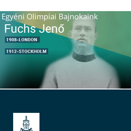
Egyéni Olimpiai Bajnokaink