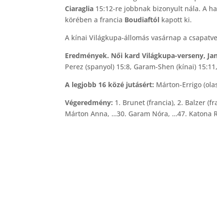
Ciaraglia
15:12-re jobbnak bizonyult nála. A h
körében a francia
Boudiaftól
kapott ki.
A kínai Világkupa-állomás vasárnap a csapatv
Eredmények. Női kard Világkupa-verseny, Jang
Perez (spanyol) 15:8, Garam-Shen (kínai) 15:11,
A legjobb 16 közé jutásért:
Márton-Errigo (olas
Végeredmény:
1. Brunet (francia), 2. Balzer (fr
Márton Anna, …30. Garam Nóra, …47. Katona Re