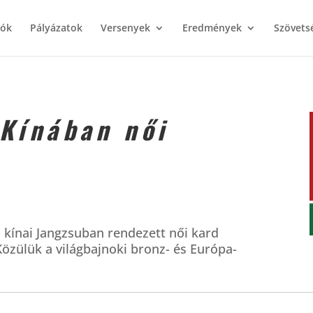
iók
Pályázatok
Versenyek
Eredmények
Szövets
 Kínában női
 kínai Jangzsuban rendezett női kard
Közülük a világbajnoki bronz- és Európa-