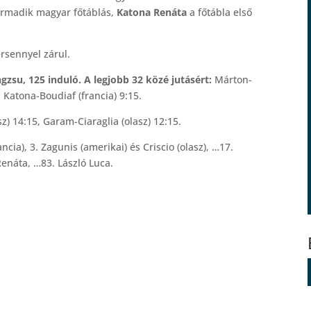
armadik magyar főtáblás,
Katona Renáta
a főtábla első
ersennyel zárul.
zsu, 125 induló. A legjobb 32 közé jutásért:
Márton-
 Katona-Boudiaf (francia) 9:15.
z) 14:15, Garam-Ciaraglia (olasz) 12:15.
ancia), 3. Zagunis (amerikai) és Criscio (olasz), …17.
náta, …83. László Luca.