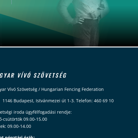
GYAR VÍVÓ SZÖVETSÉG
ar Vívó Szövetség / Hungarian Fencing Federation
 1146 Budapest, Istvánmezei út 1-3. Telefon: 460 69 10
etségi iroda ügyfélfogadási rendje:
ő-csütörtök 09.00-15.00
ek: 09.00-14.00
nt pénztári órák: