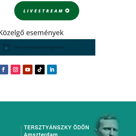
LIVESTREAM
Közelgő események
There are no upcoming events.