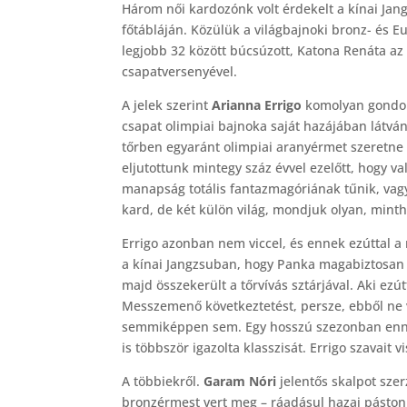
Három női kardozónk volt érdekelt a kínai Jan
főtábláján. Közülük a világbajnoki bronz- és
legjobb 32 között búcsúzott, Katona Renáta az 
csapatversenyével.
A jelek szerint
Arianna Errigo
komolyan gondolja
csapat olimpiai bajnoka saját hazájában látvá
tőrben egyaránt olimpiai aranyérmet szeretne 
eljutottunk mintegy száz évvel ezelőtt, hogy v
manapság totális fantazmagóriának tűnik, vagy
kard, de két külön világ, mondjuk olyan, mintha
Errigo azonban nem viccel, és ennek ezúttal a
a kínai Jangzsuban, hogy Panka magabiztosan n
majd összekerült a tőrvívás sztárjával. Aki ezú
Messzemenő következtetést, persze, ebből ne 
semmiképpen sem. Egy hosszú szezonban enny
is többször igazolta klasszisát. Errigo szavait
A többiekről.
Garam Nóri
jelentős skalpot szer
bronzérmest vert meg – ráadásul hazai páston