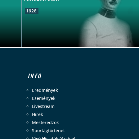
INFO
Eredmények
Események
Livestream
Hírek
Mesteredzők
Sportágtörténet
Vívó Híradók (Archív)