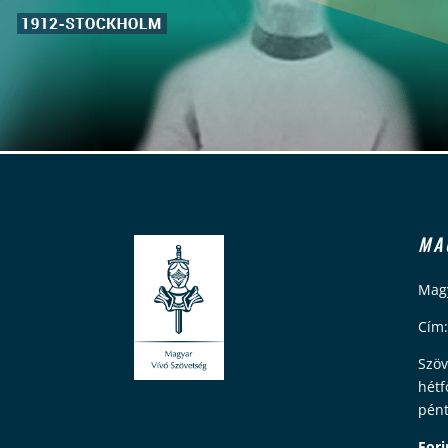
MA
Magy
Cím:
Szöv
hétf
pént
Fori