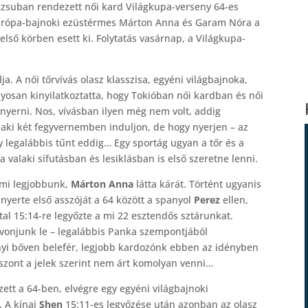
gzsuban rendezett női kard Világkupa-verseny 64-es
 Európa-bajnoki ezüstérmes Márton Anna és Garam Nóra a
első körben esett ki. Folytatás vasárnap, a Világkupa-
. A női tőrvívás olasz klasszisa, egyéni világbajnoka,
nyosan kinyilatkoztatta, hogy Tokióban női kardban és női
nyerni. Nos, vívásban ilyen még nem volt, addig
alaki két fegyvernemben induljon, de hogy nyerjen – az
 legalábbis tűnt eddig… Egy sportág ugyan a tőr és a
 valaki sífutásban és lesiklásban is első szeretne lenni.
 mi legjobbunk,
Márton Anna
látta kárát. Történt ugyanis
yerte első asszóját a 64 között a spanyol
Perez
ellen,
ttal 15:14-re legyőzte a mi 22 esztendős sztárunkat.
vonjunk le – legalábbis Panka szempontjából
i bőven belefér, legjobb kardozónk ebben az idényben
 viszont a jelek szerint nem árt komolyan venni…
zett a 64-ben, elvégre egy egyéni világbajnoki
. A kínai
Shen
15:11-es legyőzése után azonban az olasz