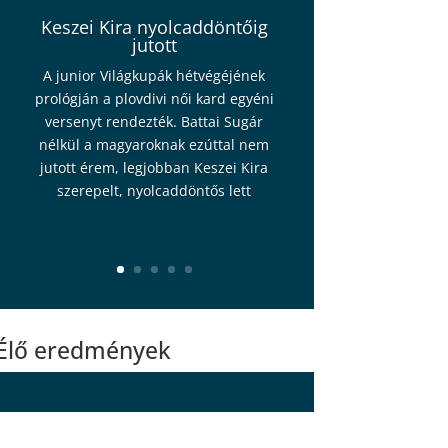
Keszei Kira nyolcaddöntőig
jutott
A junior Világkupák hétvégéjének
prológján a plovdivi női kard egyéni
versenyt rendezték. Battai Sugár
nélkül a magyaroknak ezúttal nem
jutott érem, legjobban Keszei Kira
szerepelt, nyolcaddöntős lett
Élő eredmények