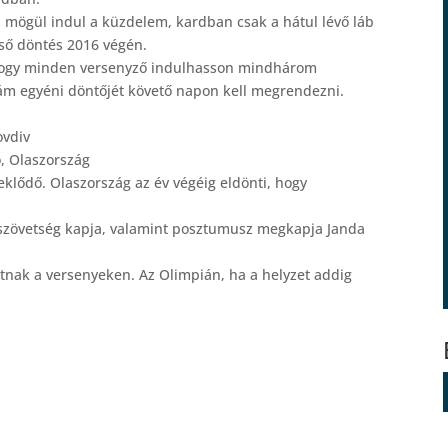
mögül indul a küzdelem, kardban csak a hátul lévő láb
gső döntés 2016 végén.
ogy minden versenyző indulhasson mindhárom
ám egyéni döntőjét követő napon kell megrendezni.
vdiv
 Olaszország
lődő. Olaszország az év végéig eldönti, hogy
szövetség kapja, valamint posztumusz megkapja Janda
tnak a versenyeken. Az Olimpián, ha a helyzet addig