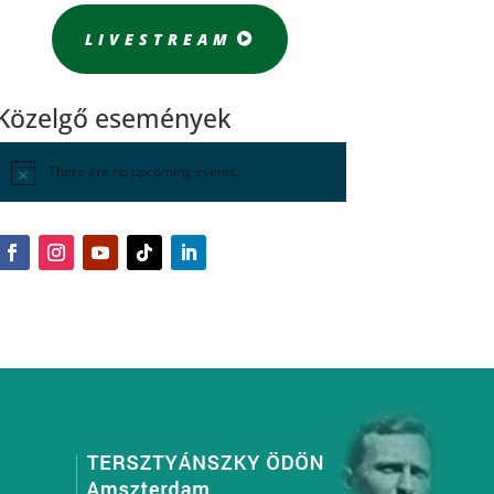
LIVESTREAM
Közelgő események
There are no upcoming events.