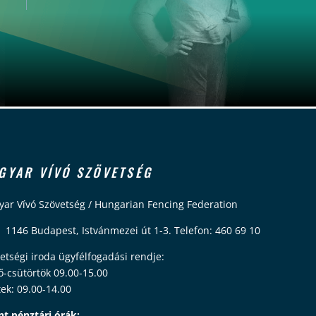
GYAR VÍVÓ SZÖVETSÉG
ar Vívó Szövetség / Hungarian Fencing Federation
 1146 Budapest, Istvánmezei út 1-3. Telefon: 460 69 10
etségi iroda ügyfélfogadási rendje:
ő-csütörtök 09.00-15.00
ek: 09.00-14.00
nt pénztári órák: