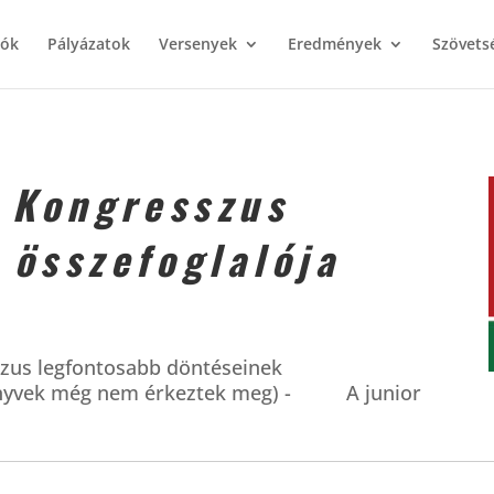
iók
Pályázatok
Versenyek
Eredmények
Szövets
E Kongresszus
 összefoglalója
zus legfontosabb döntéseinek
őkönyvek még nem érkeztek meg) - A junior