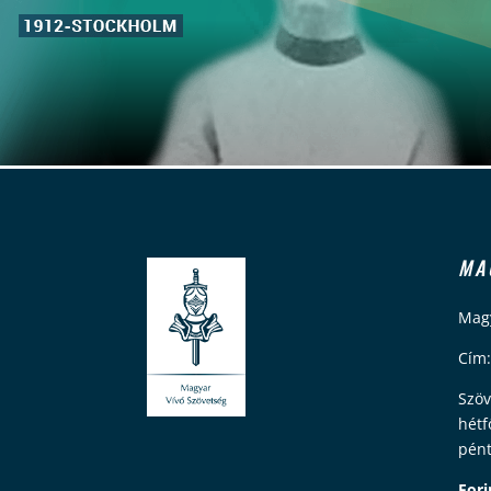
MA
Magy
Cím:
Szöv
hétf
pént
Fori