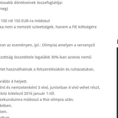
tosabb döntéseinek összefoglalója:
 meg)
100 ról 150 EUR-ra módosul
a nem a nemzeti szövetségek, hanem a FIE költségére
n az eseményen, (pl.: Olimpia) amelyen a versenyző
zottság összetétele legalább 30%-ban azonos nemű
et használhatnak a felszerelésükön és ruházatukon,
ábbi 4 helyett.
és nemzetenként 3 vívó, juniorban 4 vívó vehet részt.
z kötelező 2016 január 1-től.
zekundumra módosul a Rioi olimpia után.
ekében.
ben.
rdban.