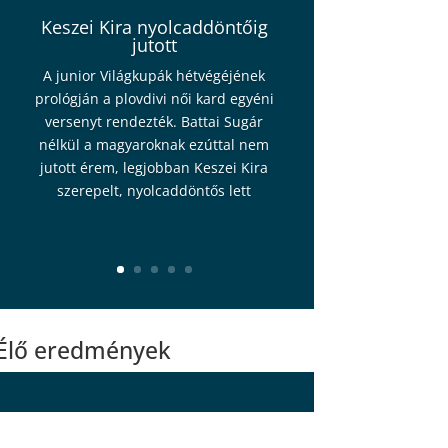
Keszei Kira nyolcaddöntőig
jutott
A junior Világkupák hétvégéjének
prológján a plovdivi női kard egyéni
versenyt rendezték. Battai Sugár
nélkül a magyaroknak ezúttal nem
jutott érem, legjobban Keszei Kira
szerepelt, nyolcaddöntős lett
Élő eredmények