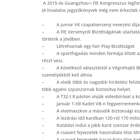
A 2015-ös Guangzhou-i FIE Kongresszus legfon
(A hivatalos jegyzőkönyvek még nem érkeztek
– A junior VK csapatverseny nevezési díja 
– A FIE Versenyzői Bizottságának utaztatás
történik a jövőben.
– Létrehoznak egy Fair Play Bizottságot
– A sportfogadás minden formája tiltott azo
részt vesz.
– A következő választástól a Végrehajtó Bi
személyekből kell állnia.
– A vívók több és nagyobb hirdetési felület
több egyéni szponzornak biztosítva helyet.
– A T32-t 8 páston vívják videobíróval a kor
– Január 1-től Kadet VB-n fegyvernemenként 
– A vívómaszkon a második biztonsági eszkö
– A lezárási idő kardban 120-ról 170 milis
– Kutatást indul a jobb kard szenzor érd
– A csavart fejvezeték használata tilos tőr
– A csavart fejvezeték használata tilos ka