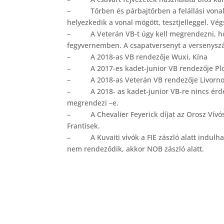
– Tőrben és párbajtőrben a felállási vonal 
helyezkedik a vonal mögött, tesztjelleggel. Vé
– A Veterán VB-t úgy kell megrendezni, h
fegyvernemben. A csapatversenyt a versenysz
– A 2018-as VB rendezője Wuxi, Kína
– A 2017-es kadet-junior VB rendezője Plo
– A 2018-as Veterán VB rendezője Livorno,
– A 2018- as kadet-junior VB-re nincs érdek
megrendezi –e.
– A Chevalier Feyerick díjat az Orosz Vívó
Frantisek.
– A Kuvaiti vívók a FIE zászló alatt indulha
nem rendeződik, akkor NOB zászló alatt.