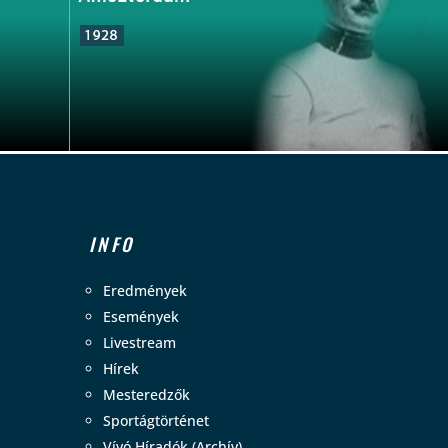
INFO
Eredmények
Események
Livestream
Hírek
Mesteredzők
Sportágtörténet
Vívó Híradók (Archív)