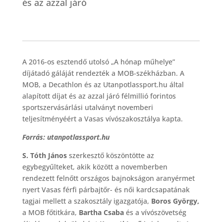
és az azzal járó
A 2016-os esztendő utolsó „A hónap műhelye”
díjátadó gáláját rendezték a MOB-székházban. A
MOB, a Decathlon és az Utanpotlassport.hu által
alapított díjat és az azzal járó félmillió forintos
sportszervásárlási utalványt novemberi
teljesítményéért a Vasas vívószakosztálya kapta.
Forrás: utanpotlassport.hu
S. Tóth János
szerkesztő köszöntötte az
egybegyűlteket, akik között a novemberben
rendezett felnőtt országos bajnokságon aranyérmet
nyert Vasas férfi párbajtőr- és női kardcsapatának
tagjai mellett a szakosztály igazgatója,
Boros György,
a MOB főtitkára,
Bartha Csaba
és a vívószövetség