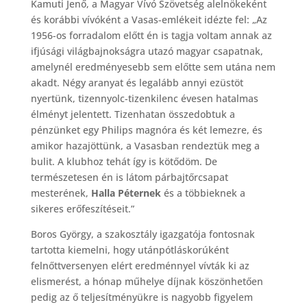
Kamuti Jenő, a Magyar Vívó Szövetség alelnökeként
és korábbi vívóként a Vasas-emlékeit idézte fel: „Az
1956-os forradalom előtt én is tagja voltam annak az
ifjúsági világbajnokságra utazó magyar csapatnak,
amelynél eredményesebb sem előtte sem utána nem
akadt. Négy aranyat és legalább annyi ezüstöt
nyertünk, tizennyolc-tizenkilenc évesen hatalmas
élményt jelentett. Tizenhatan összedobtuk a
pénzünket egy Philips magnóra és két lemezre, és
amikor hazajöttünk, a Vasasban rendeztük meg a
bulit. A klubhoz tehát így is kötődöm. De
természetesen én is látom párbajtőrcsapat
mesterének,
Halla Péternek
és a többieknek a
sikeres erőfeszítéseit.”
Boros György, a szakosztály igazgatója fontosnak
tartotta kiemelni, hogy utánpótláskorúként
felnőttversenyen elért eredménnyel vívták ki az
elismerést, a hónap műhelye díjnak köszönhetően
pedig az ő teljesítményükre is nagyobb figyelem