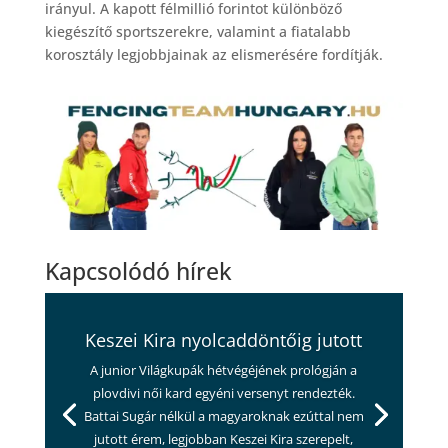
irányul. A kapott félmillió forintot különböző
kiegészítő sportszerekre, valamint a fiatalabb
korosztály legjobbjainak az elismerésére fordítják.
Kapcsolódó hírek
Keszei Kira nyolcaddöntőig jutott
A junior Világkupák hétvégéjének prológján a
plovdivi női kard egyéni versenyt rendezték.
Battai Sugár nélkül a magyaroknak ezúttal nem
jutott érem, legjobban Keszei Kira szerepelt,