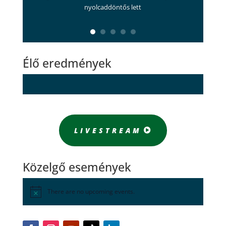
nyolcaddöntős lett
Élő eredmények
LIVESTREAM
Közelgő események
There are no upcoming events.