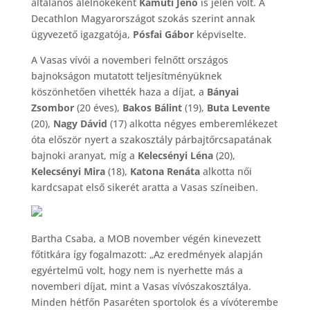
általános alelnökeként
Kamuti Jenő
is jelen volt. A
Decathlon Magyarországot szokás szerint annak
ügyvezető igazgatója,
Pósfai Gábor
képviselte.
A Vasas vívói a novemberi felnőtt országos
bajnokságon mutatott teljesítményüknek
köszönhetően vihették haza a díjat, a
Bányai
Zsombor
(20 éves),
Bakos Bálint
(19),
Buta Levente
(20),
Nagy Dávid
(17) alkotta négyes emberemlékezet
óta először nyert a szakosztály párbajtőrcsapatának
bajnoki aranyat, míg a
Kelecsényi Léna
(20),
Kelecsényi Mira
(18),
Katona Renáta
alkotta női
kardcsapat első sikerét aratta a Vasas színeiben.
Bartha Csaba, a MOB november végén kinevezett
főtitkára így fogalmazott: „Az eredmények alapján
egyértelmű volt, hogy nem is nyerhette más a
novemberi díjat, mint a Vasas vívószakosztálya.
Minden hétfőn Pasaréten sportolok és a vívóterembe