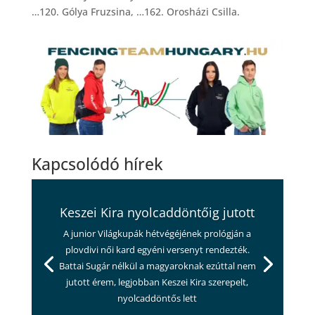
…120. Gólya Fruzsina, …162. Orosházi Csilla.
Kapcsolódó hírek
Keszei Kira nyolcaddöntőig jutott
A junior Világkupák hétvégéjének prológján a
plovdivi női kard egyéni versenyt rendezték.
Battai Sugár nélkül a magyaroknak ezúttal nem
jutott érem, legjobban Keszei Kira szerepelt,
nyolcaddöntős lett