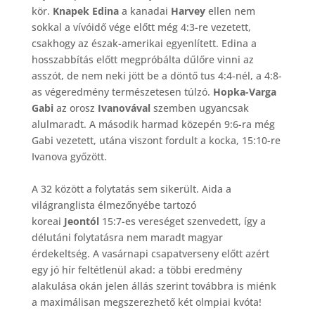
kör.
Knapek Edina
a kanadai
Harvey
ellen nem
sokkal a vívóidő vége előtt még 4:3-re vezetett,
csakhogy az észak-amerikai egyenlített. Edina a
hosszabbítás előtt megpróbálta dűlőre vinni az
asszót, de nem neki jött be a döntő tus 4:4-nél, a 4:8-
as végeredmény természetesen túlzó.
Hopka-Varga
Gabi
az orosz
Ivanovával
szemben ugyancsak
alulmaradt. A második harmad közepén 9:6-ra még
Gabi vezetett, utána viszont fordult a kocka, 15:10-re
Ivanova győzött.
A 32 között a folytatás sem sikerült. Aida a
világranglista élmezőnyébe tartozó
koreai
Jeontól
15:7-es vereséget szenvedett, így a
délutáni folytatásra nem maradt magyar
érdekeltség. A vasárnapi csapatverseny előtt azért
egy jó hír feltétlenül akad: a többi eredmény
alakulása okán jelen állás szerint továbbra is miénk
a maximálisan megszerezhető két olmpiai kvóta!