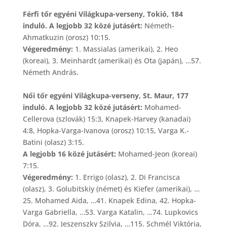
Férfi tőr egyéni Világkupa-verseny, Tokió, 184
induló. A legjobb 32 közé jutásért:
Németh-
Ahmatkuzin (orosz) 10:15.
Végeredmény:
1. Massialas (amerikai), 2. Heo
(koreai), 3. Meinhardt (amerikai) és Ota (japán), …57.
Németh András.
Női tőr egyéni Világkupa-verseny, St. Maur, 177
induló. A legjobb 32 közé jutásért:
Mohamed-
Cellerova (szlovák) 15:3, Knapek-Harvey (kanadai)
4:8, Hopka-Varga-Ivanova (orosz) 10:15, Varga K.-
Batini (olasz) 3:15.
A legjobb 16 közé jutásért:
Mohamed-Jeon (koreai)
7:15.
Végeredmény:
1. Errigo (olasz), 2. Di Francisca
(olasz), 3. Golubitskiy (német) és Kiefer (amerikai), …
25. Mohamed Aida, …41. Knapek Edina, 42. Hopka-
Varga Gabriella, …53. Varga Katalin, …74. Lupkovics
Dóra, …92. Jeszenszky Szilvia, …115. Schmél Viktória,