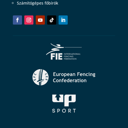
Számítógépes főbírók