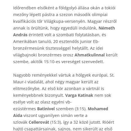
Időrendben elsőként a földgolyó állása okán a tokiói
mezőny lépett pástra a szezon második olimpiai
kvaifikációs tőr Világkupa-versenyén. Magyar részről
annak is örültünk, hogy egyedüli indulónk,
Németh
András
érintett volt a szombati folytatásban, és
Amerikában tanuló, 20 esztendős junior Eb-
bronzérmesünk tisztességgel helytállt. Az idei
világbajnoki bronzérmes orosz
Ahmatkulinnal
került
szembe, akitők 15:10-es vereséget szenvedett.
Nagyobb reményekkel vártuk a hölgyek európai, St.
Maur-i viadalát, ahol négy magyar került az
elitmezőnybe. Az első kör azonban a vártnál is
keményebbnek bizonyult.
Varga Katinak
nem sok
esélye volt az olasz egyéni vb-
ezüstérmes
Batinivel
szemben (3:15).
Mohamed
Aida
viszont ugyanilyen simán verte a
szlovák
Cellerovát
(15:3), így a 32 közé jutott. Rióért
hajtó csapattársainak, sajnos, nem sikerült az első