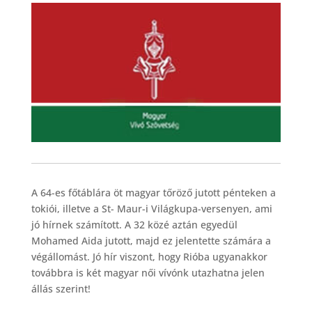
A 64-es főtáblára öt magyar tőröző jutott pénteken a
tokiói, illetve a St- Maur-i Világkupa-versenyen, ami
jó hírnek számított. A 32 közé aztán egyedül
Mohamed Aida jutott, majd ez jelentette számára a
végállomást. Jó hír viszont, hogy Rióba ugyanakkor
továbbra is két magyar női vívónk utazhatna jelen
állás szerint!