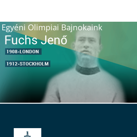
Egyéni Olimpiai Bajnokaink