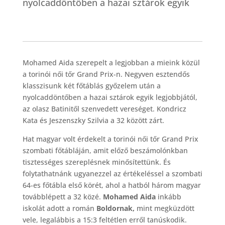
nyolcaddöntőben a hazai sztárok egyik
Mohamed Aida szerepelt a legjobban a mieink közül
a torinói női tőr Grand Prix-n. Negyven esztendős
klasszisunk két főtáblás győzelem után a
nyolcaddöntőben a hazai sztárok egyik legjobbjától,
az olasz Batinitől szenvedett vereséget. Kondricz
Kata és Jeszenszky Szilvia a 32 között zárt.
Hat magyar volt érdekelt a torinói női tőr Grand Prix
szombati főtábláján, amit előző beszámolónkban
tisztességes szereplésnek minősítettünk. És
folytathatnánk ugyanezzel az értékeléssel a szombati
64-es főtábla első körét, ahol a hatból három magyar
továbblépett a 32 közé.
Mohamed Aida
inkább
iskolát adott a román
Boldornak,
mint megküzdött
vele, legalábbis a 15:3 feltétlen erről tanúskodik.