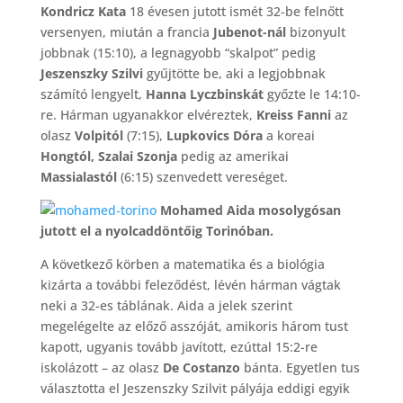
Kondricz Kata
18 évesen jutott ismét 32-be felnőtt
versenyen, miután a francia
Jubenot-nál
bizonyult
jobbnak (15:10), a legnagyobb “skalpot” pedig
Jeszenszky Szilvi
gyűjtötte be, aki a legjobbnak
számító lengyelt,
Hanna Lyczbinskát
győzte le 14:10-
re. Hárman ugyanakkor elvéreztek,
Kreiss Fanni
az
olasz
Volpitól
(7:15),
Lupkovics Dóra
a koreai
Hongtól, Szalai Szonja
pedig az amerikai
Massialastól
(6:15) szenvedett vereséget.
Mohamed Aida mosolygósan
jutott el a nyolcaddöntőig Torinóban.
A következő körben a matematika és a biológia
kizárta a további feleződést, lévén hárman vágtak
neki a 32-es táblának. Aida a jelek szerint
megelégelte az előző asszóját, amikoris három tust
kapott, ugyanis tovább javított, ezúttal 15:2-re
iskolázott – az olasz
De Costanzo
bánta. Egyetlen tus
választotta el Jeszenszky Szilvit pályája eddigi egyik