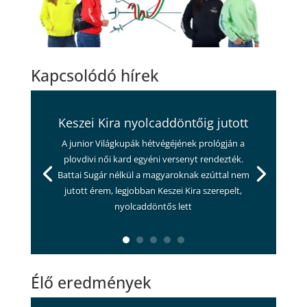
Kapcsolódó hírek
Keszei Kira nyolcaddöntőig jutott
A junior Világkupák hétvégéjének prológján a
plovdivi női kard egyéni versenyt rendezték.
Battai Sugár nélkül a magyaroknak ezúttal nem
jutott érem, legjobban Keszei Kira szerepelt,
nyolcaddöntős lett
Élő eredmények