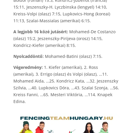
Boldor (román) 15:3, Kondricz-Jubenot (francia)
15:11, Jeszenszky-H. Lyczbinska (lengyel) 14:10,
Kreiss-Volpi (olasz) 7:15, Lupkovics-Hong (koreai)
11:13, Szalai-Massialas (amerikai) 6:15.
A legjobb 16 közé jutásért:
Mohamed-De Costanzo
(olasz) 15:2, Jeszenszky-Pirijeva (orosz) 14:15,
Kondricz-Kiefer (amerikai) 8:15.
Nyolcaddöntő:
Mohamed-Batini (olasz) 7:15.
Végeredmény:
1. Kiefer (amerikai), 2. Ross
(amerikai), 3. Errigo (olasz) és Volpi (olasz), …11.
Mohamed Aida, …25. Kondricz Kata, …32. Jeszenszky
Szilvia, …40. Lupkovics Dóra, …43. Szalai Szonja, …56.
Kreiss Fanni, …65. Mesteri Viktória, …114. Knapek
Edina.