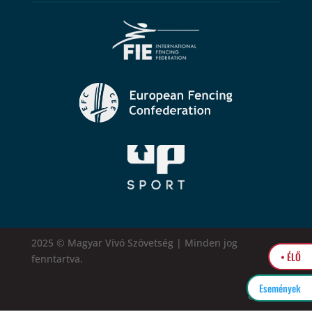
2025 © Magyar Vívó Szövetség | Minden jog
• ÉLŐ
fenntartva.
Események
easytel