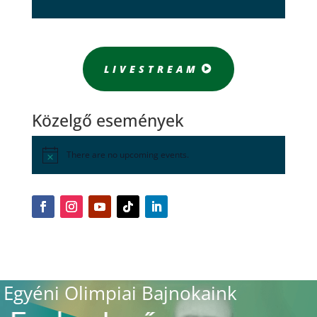
LIVESTREAM
Közelgő események
There are no upcoming events.
Egyéni Olimpiai Bajnokaink