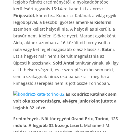
legjobb felnőtt eredményétől, a nyolcaddöntőbe
kerülésért ugyanis 15:14-re kapott ki az orosz
Pirijevától,
kár érte… Kondricz Katának a világ egyik
legjobbjával, a későbbi győztes amerikai
Kieferrel
szemben kellett helyt állnia. A helyt állás sikerült, a
bravúr nem, Kiefer 15:8-re nyert. Maradt egykeként
Aida, akinek azonban a 16 között ott tornyasult a
nála vagy két fejjel magasabb olasz klasszis,
Batini
.
Ezt a hegyet már nem sikerült megmásznia az
újpesti klasszisnak,
Solti Antal
tanítványának, aki így
a 11. helyen végzett, és e szereplés okán sem neki,
sem a szakágnak nincs oka panaszra – még ha a
kimagasló szereplés nem is jött össze Torinóban.
És Kondricz Katának sem
volt oka szomorúságra, elvégre juniorként jutott a
legjobb 32 közé.
Eredmények. Női tőr egyéni Grand Prix, Torinó, 125
induló. A legjobb 32 közé jutásért:
Mohamed-M.