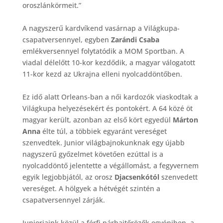
oroszlánkörmeit.”
A nagyszerű kardvíkend vasárnap a Világkupa-
csapatversennyel, egyben
Zarándi Csaba
emlékversennyel folytatódik a MOM Sportban. A
viadal délelőtt 10-kor kezdődik, a magyar válogatott
11-kor kezd az Ukrajna elleni nyolcaddöntőben.
Ez idő alatt Orleans-ban a női kardozók viaskodtak a
Világkupa helyezésekért és pontokért. A 64 közé öt
magyar került, azonban az első kört egyedül
Márton
Anna
élte túl, a többiek egyaránt vereséget
szenvedtek. Junior világbajnokunknak egy újabb
nagyszerű győzelmet követően ezúttal is a
nyolcaddöntő jelentette a végállomást, a fegyvernem
egyik legjobbjától, az orosz
Djacsenkótól
szenvedett
vereséget. A hölgyek a hétvégét szintén a
csapatversennyel zárják.
Juniorjaink közül a férfi párbajtőrözők egyéniben, a