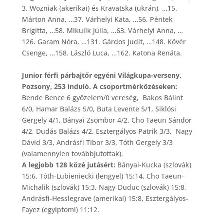
3. Wozniak (akerikai) és Kravatska (ukrán), …15.
Márton Anna, …37. Várhelyi Kata, …56. Péntek
Brigitta, …58. Mikulik Júlia, …63. Várhelyi Anna, …
126. Garam Nóra, …131. Gárdos Judit, …148. Kövér
Csenge, …158. László Luca, …162. Katona Renáta.
Junior férfi párbajtőr egyéni Világkupa-verseny,
Pozsony, 253 induló. A csoportmérkőzéseken:
Bende Bence 6 győzelem/0 vereség, Bakos Bálint
6/0, Hamar Balázs 5/0, Buta Levente 5/1, Siklósi
Gergely 4/1, Bányai Zsombor 4/2, Cho Taeun Sándor
4/2, Dudás Balázs 4/2, Esztergályos Patrik 3/3, Nagy
Dávid 3/3, Andrásfi Tibor 3/3, Tóth Gergely 3/3
(valamennyien továbbjutottak).
A legjobb 128 közé jutásért:
Bányai-Kucka (szlovák)
15:6, Tóth-Lubieniecki (lengyel) 15:14, Cho Taeun-
Michalik (szlovák) 15:3, Nagy-Duduc (szlovák) 15:8,
Andrásfi-Hesslegrave (amerikai) 15:8, Esztergályos-
Fayez (egyiptomi) 11:12.