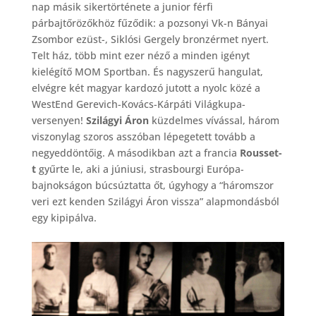
nap másik sikertörténete a junior férfi
párbajtőrözőkhöz fűződik: a pozsonyi Vk-n Bányai
Zsombor ezüst-, Siklósi Gergely bronzérmet nyert.
Telt ház, több mint ezer néző a minden igényt
kielégítő MOM Sportban. És nagyszerű hangulat,
elvégre két magyar kardozó jutott a nyolc közé a
WestEnd Gerevich-Kovács-Kárpáti Világkupa-
versenyen!
Szilágyi Áron
küzdelmes vívással, három
viszonylag szoros asszóban lépegetett tovább a
negyeddöntőig. A másodikban azt a francia
Rousset-
t
gyűrte le, aki a júniusi, strasbourgi Európa-
bajnokságon búcsúztatta őt, úgyhogy a “háromszor
veri ezt kenden Szilágyi Áron vissza” alapmondásból
egy kipipálva.