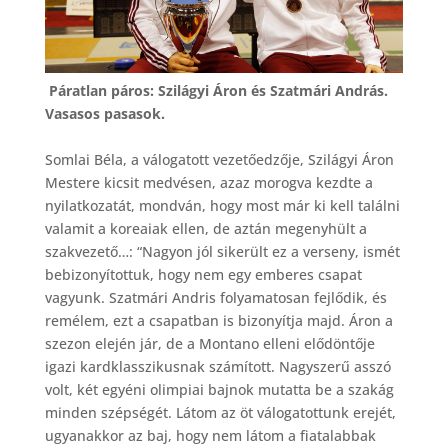
Páratlan páros: Szilágyi Áron és Szatmári András.
Vasasos pasasok.
Somlai Béla, a válogatott vezetőedzője, Szilágyi Áron
Mestere kicsit medvésen, azaz morogva kezdte a
nyilatkozatát, mondván, hogy most már ki kell találni
valamit a koreaiak ellen, de aztán megenyhült a
szakvezető…: “Nagyon jól sikerült ez a verseny, ismét
bebizonyítottuk, hogy nem egy emberes csapat
vagyunk. Szatmári Andris folyamatosan fejlődik, és
remélem, ezt a csapatban is bizonyítja majd. Áron a
szezon elején jár, de a Montano elleni elődöntője
igazi kardklasszikusnak számított. Nagyszerű asszó
volt, két egyéni olimpiai bajnok mutatta be a szakág
minden szépségét. Látom az öt válogatottunk erejét,
ugyanakkor az baj, hogy nem látom a fiatalabbak