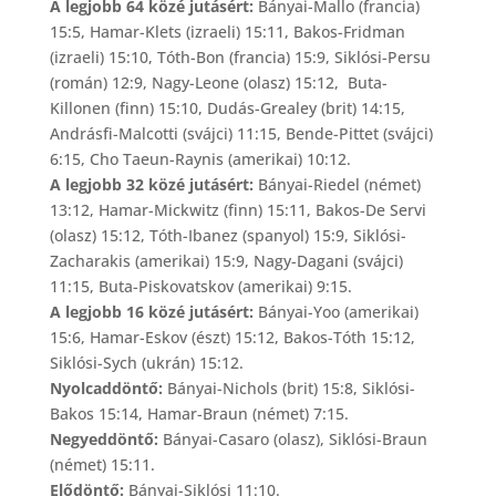
A legjobb 64 közé jutásért:
Bányai-Mallo (francia)
15:5, Hamar-Klets (izraeli) 15:11, Bakos-Fridman
(izraeli) 15:10, Tóth-Bon (francia) 15:9, Siklósi-Persu
(román) 12:9, Nagy-Leone (olasz) 15:12, Buta-
Killonen (finn) 15:10, Dudás-Grealey (brit) 14:15,
Andrásfi-Malcotti (svájci) 11:15, Bende-Pittet (svájci)
6:15, Cho Taeun-Raynis (amerikai) 10:12.
A legjobb 32 közé jutásért:
Bányai-Riedel (német)
13:12, Hamar-Mickwitz (finn) 15:11, Bakos-De Servi
(olasz) 15:12, Tóth-Ibanez (spanyol) 15:9, Siklósi-
Zacharakis (amerikai) 15:9, Nagy-Dagani (svájci)
11:15, Buta-Piskovatskov (amerikai) 9:15.
A legjobb 16 közé jutásért:
Bányai-Yoo (amerikai)
15:6, Hamar-Eskov (észt) 15:12, Bakos-Tóth 15:12,
Siklósi-Sych (ukrán) 15:12.
Nyolcaddöntő:
Bányai-Nichols (brit) 15:8, Siklósi-
Bakos 15:14, Hamar-Braun (német) 7:15.
Negyeddöntő:
Bányai-Casaro (olasz), Siklósi-Braun
(német) 15:11.
Elődöntő:
Bányai-Siklósi 11:10.