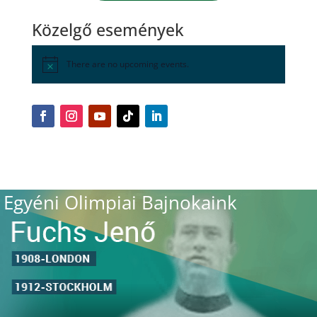
Közelgő események
There are no upcoming events.
Egyéni Olimpiai Bajnokaink