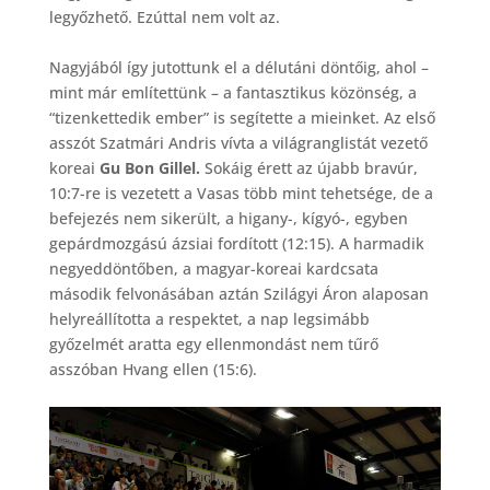
legyőzhető. Ezúttal nem volt az.
Nagyjából így jutottunk el a délutáni döntőig, ahol –
mint már említettünk – a fantasztikus közönség, a
“tizenkettedik ember” is segítette a mieinket. Az első
asszót Szatmári Andris vívta a világranglistát vezető
koreai
Gu Bon Gillel.
Sokáig érett az újabb bravúr,
10:7-re is vezetett a Vasas több mint tehetsége, de a
befejezés nem sikerült, a higany-, kígyó-, egyben
gepárdmozgású ázsiai fordított (12:15). A harmadik
negyeddöntőben, a magyar-koreai kardcsata
második felvonásában aztán Szilágyi Áron alaposan
helyreállította a respektet, a nap legsimább
győzelmét aratta egy ellenmondást nem tűrő
asszóban Hvang ellen (15:6).