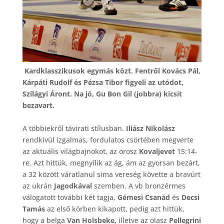
Kardklasszikusok egymás közt. Fentről Kovács Pál,
Kárpáti Rudolf és Pézsa Tibor figyeli az utódot,
Szilágyi Áront. Na jó, Gu Bon Gil (jobbra) kicsit
bezavart.
A többiekről távirati stílusban.
Iliász Nikolász
rendkívül izgalmas, fordulatos csörtében megverte
az aktuális világbajnokot, az orosz
Kovaljevet
15:14-
re. Azt hittük, megnyílik az ág, ám az gyorsan bezárt,
a 32 között váratlanul sima vereség követte a bravúrt
az ukrán
Jagodkával
szemben. A vb bronzérmes
válogatott további két tagja,
Gémesi Csanád
és
Decsi
Tamás
az első körben kikapott, pedig azt hittük,
hogy a belga
Van Holsbeke,
illetve az olasz
Pellegrini