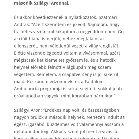
második Szilágyi Áronnal.
És akkor következzenek a nyilatkozatok. Szatmári
András: “Azért szerintem ez jó volt. Sajnálom, hogy
tíz-hetes vezetésről kikaptam a negyeddöntőben. Gu
akcióit hiába ismerjük, nehéz megtalálni az
ellenszerét, nem véletlenül vezeti a világranglistát.
Előtte viszont elégedett voltam a vívásommal, azért
mégiscsak két kiemeltet győztem le, és a hatodik
helynél előrébb felnőtt Világkupán még sosem
végeztem. Remélem, a csapatverseny is jól sikerül
majd. Köszönöm edzőimnek, és a Fájdalom
Ambulancia programja is sokat segített, sokkal jobb
erőállapotban vagyok, mint korábban bármikor.”
Szilágyi Áron: “Érdekes nap volt, és összességében
nagyon örülök a második helynek. Nehezen indult az
egész, igazából küzdelmes volt valamennyi asszóm a
délutáni döntőig. Akkor viszont jól ment a vívás, a
koreai elleni negyeddöntőben különösen. Montano