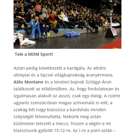
Tele a MOM Sport!
Aztán pedig következett a kardgála. Az athéni
olimpiai és a lipcsei világbajnokság aranyérmese,
Aldo Montano
és a londoni bajnok Szilágyi Áron
találkozott az elődöntőben. Az, hogy fordulatosan és
izgalmasan alakult az asszó, csak egy dolog. A csörte
ugyanis szenzációsan magas színvonalú is volt, a
szakág két nagy klasszisa a kardvívás minden
szépségét felvonultatta. Nekünk meg aztán
különösen tetszett a meccs, hiszen a végén a mi
klasszisunk győzött 15:12-re. Az i-re a pont aztán –