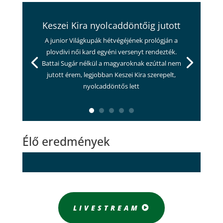
Keszei Kira nyolcaddöntőig jutott
A junior Világkupák hétvégéjének prológján a
plovdivi női kard egyéni versenyt rendezték.
Battai Sugár nélkül a magyaroknak ezúttal nem
jutott érem, legjobban Keszei Kira szerepelt,
nyolcaddöntős lett
Élő eredmények
LIVESTREAM