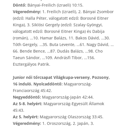
Döntő:
Bányai-Freilich (izraeli) 10:15.
Végeredmény:
1. Freilich (izraeli), 2. Bányai Zsombor
(edző: Halla Péter, válogatott edző: Borosné Eitner
Kinga), 3. Siklósi Gergely (edző: Szalay Gyöngyi,
válogatott edző: Borosné Eitner Kinga) és Dabija
(román), …10. Hamar Balázs, 11. Bakos Dávid, …30.
Tóth Gergely, …35. Buta Levente, …61. Nagy Dávid, …
66. Bende Bence, …87. Dudás Balázs, …98. Cho
Taeun Sándor, …109. Andrásfi Tibor, …156.
Esztergályos Patrik.
Junior női tőrcsapat Világkupa-verseny, Pozsony,
16 induló. Nyolcaddöntő:
Magyarország-
Franciaország 45:42.
Negyeddöntő:
Magyarország-Japán 42:44.
Az 5-8. helyért:
Magyarország-Egyesült Államok
45:43.
Az 5. helyért:
Magyarország Olaszország 33:45.
Végeredmény:
1. Oroszország, 2. Japán, 3.