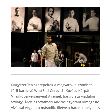
Nagyszerűen szerepeltek a magyarok a szombati
férfi kardvívó WestEnd Gerevich-Kovács-Kárpáti
Világkupa-versenyen! A remek hangulatú viadalon
Szilágyi Áron és Szatmári András egyaránt kimagasló
vívással végzett a második, illetve a hatodik helyen. A