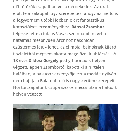
női tőrözők csapatban voltak érdekeltek. Az urak
előtt le a kalappal, úgy szerepeltek, ahogy az méltó is
a fegyvernem utóbbi időben elért fantasztikus
korosztályos eredményeihez.
Bányai Zsombor
teljessé tette a totális Vasas-szombatot, mivel a
hatalmas mezőnyben Áronhoz hasonlóan
ezüstérmes lett – lehet, az olimpiai bajnoknak kijáró
tiszteletből mégsem akarta megelőzni klubtársát… A
18 éves
Siklósi Gergely
pedig harmadik helyen
végzett, éppen Zsombortól kapott ki a hirtelen
halálban, a Balaton versenyzője ezt a medált nyilván
nem hajítja a Balatonba, ő is nagyszerűen szerepelt.
Női tőrcsapatunk csupa szoros meccs után a hatodik
helyen végzett.