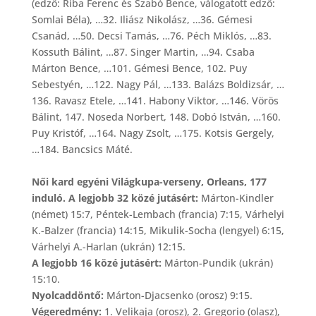
(edző: Riba Ferenc és Szabó Bence, válogatott edző:
Somlai Béla), …32. Iliász Nikolász, …36. Gémesi
Csanád, …50. Decsi Tamás, …76. Péch Miklós, …83.
Kossuth Bálint, …87. Singer Martin, …94. Csaba
Márton Bence, …101. Gémesi Bence, 102. Puy
Sebestyén, …122. Nagy Pál, …133. Balázs Boldizsár, …
136. Ravasz Etele, …141. Habony Viktor, …146. Vörös
Bálint, 147. Noseda Norbert, 148. Dobó István, …160.
Puy Kristóf, …164. Nagy Zsolt, …175. Kotsis Gergely,
…184. Bancsics Máté.
Női kard egyéni Világkupa-verseny, Orleans, 177
induló. A legjobb 32 közé jutásért:
Márton-Kindler
(német) 15:7, Péntek-Lembach (francia) 7:15, Várhelyi
K.-Balzer (francia) 14:15, Mikulik-Socha (lengyel) 6:15,
Várhelyi A.-Harlan (ukrán) 12:15.
A legjobb 16 közé jutásért:
Márton-Pundik (ukrán)
15:10.
Nyolcaddöntő:
Márton-Djacsenko (orosz) 9:15.
Végeredmény:
1. Velikaja (orosz), 2. Gregorio (olasz),