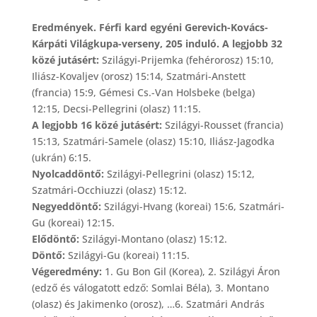
Eredmények. Férfi kard egyéni Gerevich-Kovács-
Kárpáti Világkupa-verseny, 205 induló. A legjobb 32
közé jutásért:
Szilágyi-Prijemka (fehérorosz) 15:10,
Iliász-Kovaljev (orosz) 15:14, Szatmári-Anstett
(francia) 15:9, Gémesi Cs.-Van Holsbeke (belga)
12:15, Decsi-Pellegrini (olasz) 11:15.
A legjobb 16 közé jutásért:
Szilágyi-Rousset (francia)
15:13, Szatmári-Samele (olasz) 15:10, Iliász-Jagodka
(ukrán) 6:15.
Nyolcaddöntő:
Szilágyi-Pellegrini (olasz) 15:12,
Szatmári-Occhiuzzi (olasz) 15:12.
Negyeddöntő:
Szilágyi-Hvang (koreai) 15:6, Szatmári-
Gu (koreai) 12:15.
Elődöntő:
Szilágyi-Montano (olasz) 15:12.
Döntő:
Szilágyi-Gu (koreai) 11:15.
Végeredmény:
1. Gu Bon Gil (Korea), 2. Szilágyi Áron
(edző és válogatott edző: Somlai Béla), 3. Montano
(olasz) és Jakimenko (orosz), …6. Szatmári András