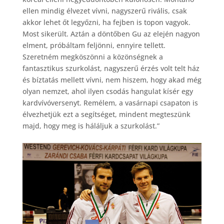
ellen mindig élvezet vívni, nagyszerű rivális, csak
akkor lehet őt legyőzni, ha fejben is topon vagyok.
Most sikerült. Aztán a döntőben Gu az elején nagyon
elment, próbáltam feljönni, ennyire tellett.
Szeretném megköszönni a közönségnek a
fantasztikus szurkolást, nagyszerű érzés volt telt ház
és bíztatás mellett vívni, nem hiszem, hogy akad még
olyan nemzet, ahol ilyen csodás hangulat kísér egy
kardvívóversenyt. Remélem, a vasárnapi csapaton is
élvezhetjük ezt a segítséget, mindent megteszünk
majd, hogy meg is háláljuk a szurkolást.”