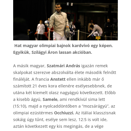
Hat magyar olimpiai bajnok kardvívó egy képen.
Egyikük, Szilágyi Áron lassan akcióban.
A másik magyar,
Szatmári András
igazán remek
skalpokat szerezve abszolválta élete második felnőtt
fináléját. A francia
Anstett
ellen inkább már ő
számított 21 éves kora ellenére esélyesebbnek, de
utána két kiemelt olasz nagyágyú következett. Előbb
a kisebb ágyú,
Samele,
ami rendkívül sima lett
(15:10), majd a nyolcaddöntőben a “mozsárágyú”, az
olimpiai ezüstérmes
Occhiuzzi.
Az itáliai klasszisnak
sokáig úgy tűnt, esélye sem lesz, 12:5 is volt ide,
aztán következett egy kis megingás, de a vége