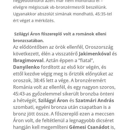
negyeddöntőről azért már nem mondható el –
elvégre mégiscsak vb-bronzérmesről beszélünk.
Ugyanakkor abszolút simának mondható, 45:35-tel
ért véget a mérkőzés.
Szilágyi Áron főszereplő volt a románok elleni
bronzcsatában.
Az elődöntőben az örök ellenfél, Oroszország
következett, élén a visszatérő
Jakimenkóval
és
Ibragimovval
. Aztán éppen a “fiatal”,
Danyilenko
fordított az első kör végén, és
ettől kezdve végig meg is őrizték előnyüket az
oroszok, 38:45 lett a vége. A bronzéremért
Románia volt az ellenfél, és egy nagyon szoros,
45:43-as győzelemmel sikerült bronzba önteni
a hétvégét,
Szilágyi Áron
és
Szatmári András
szombati, egyéni bronza után csapatban is a
bronz jött össze. A főszereplő ezen a meccsen
Áron volt, de feltétlenül a legnagyobb dicséret
hangján kell megemlíteni
Gémesi Csanádot
is,