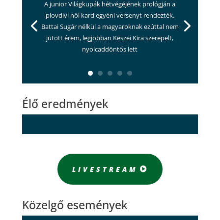
A junior Világkupák hétvégéjének prológján a
plovdivi női kard egyéni versenyt rendezték.
Battai Sugár nélkül a magyaroknak ezúttal nem
jutott érem, legjobban Keszei Kira szerepelt,
nyolcaddöntős lett
Élő eredmények
LIVESTREAM
Közelgő események