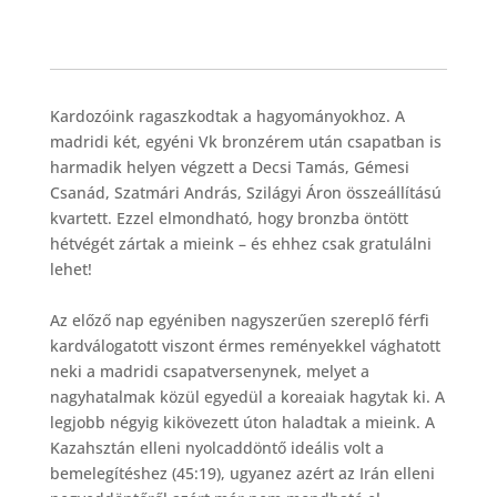
Kardozóink ragaszkodtak a hagyományokhoz. A
madridi két, egyéni Vk bronzérem után csapatban is
harmadik helyen végzett a Decsi Tamás, Gémesi
Csanád, Szatmári András, Szilágyi Áron összeállítású
kvartett. Ezzel elmondható, hogy bronzba öntött
hétvégét zártak a mieink – és ehhez csak gratulálni
lehet!
Az előző nap egyéniben nagyszerűen szereplő férfi
kardválogatott viszont érmes reményekkel vághatott
neki a madridi csapatversenynek, melyet a
nagyhatalmak közül egyedül a koreaiak hagytak ki. A
legjobb négyig kikövezett úton haladtak a mieink. A
Kazahsztán elleni nyolcaddöntő ideális volt a
bemelegítéshez (45:19), ugyanez azért az Irán elleni