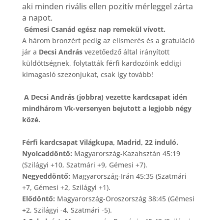
aki minden rivális ellen pozitív mérleggel zárta
a napot.
Gémesi Csanád egész nap remekül vívott.
A három bronzért pedig az elismerés és a gratuláció
jár a
Decsi András
vezetőedző által irányított
küldöttségnek, folytatták férfi kardozóink eddigi
kimagasló szezonjukat, csak így tovább!
A Decsi András (jobbra) vezette kardcsapat idén
mindhárom Vk-versenyen bejutott a legjobb négy
közé.
Férfi kardcsapat Világkupa, Madrid, 22 induló.
Nyolcaddöntő:
Magyarország-Kazahsztán 45:19
(Szilágyi +10, Szatmári +9, Gémesi +7).
Negyeddöntő:
Magyarország-Irán 45:35 (Szatmári
+7, Gémesi +2, Szilágyi +1).
Elődöntő:
Magyarország-Oroszország 38:45 (Gémesi
+2, Szilágyi -4, Szatmári -5).