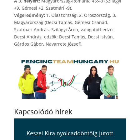
A 3. helyért:
Magyarország-Románia 45:43 (Szilágyi
+9, Gémesi +2, Szatmári -9).
Végeredmény:
1. Olaszország, 2. Oroszország, 3.
Magyarország (Decsi Tamás, Gémesi Csanád,
Szatmári András, Szilágyi Áron, válogatott edző:
Decsi András, edzők: Decsi Tamás, Decsi István,
Gárdos Gábor, Navarrete József).
Kapcsolódó hírek
Keszei Kira nyolcaddöntőig jutott