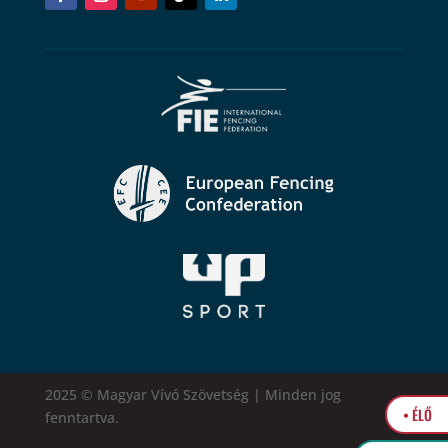
2025 © Magyar Vívó Szövetség | Minden jog
• ÉLŐ
fenntartva.