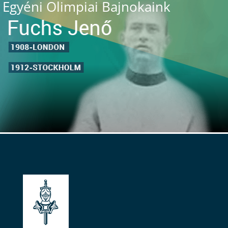
Egyéni Olimpiai Bajnokaink