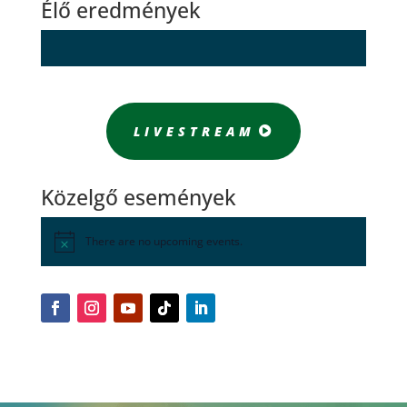
Élő eredmények
LIVESTREAM
Közelgő események
There are no upcoming events.