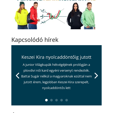
Kapcsolódó hírek
Keszei Kira nyolcaddöntőig jutott
A junior Világkupák hétvégéjének prológján a
plovdivi női kard egyéni versenyt rendezték.
Battai Sugár nélkül a magyaroknak ezúttal nem
jutott érem, legjobban Keszei Kira szerepelt,
nyolcaddöntős lett