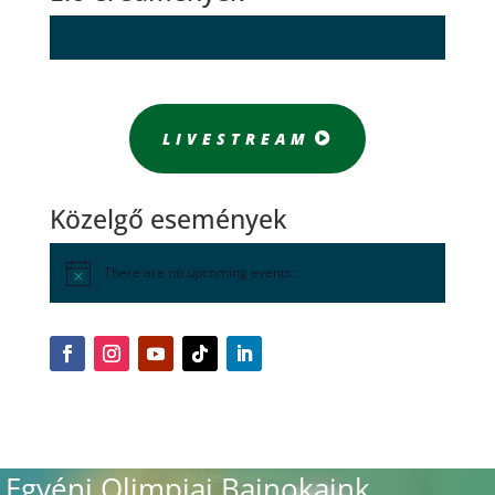
LIVESTREAM
Közelgő események
There are no upcoming events.
Egyéni Olimpiai Bajnokaink