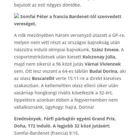
bejutott az esti négyes döntőbe.
Somfai Péter a francia Bardenet-től szenvedett
vereséget.
A nők mezőnyében három versenyző utazott a GP-re,
melyen nem vett részt az országos bajnokság után
nászútra induló olimpiai bajnokunk,
Szász Emese.
A
csoportmérkőzések után kiesett
Kolczonay Júlia,
majd nem sikerül a 96 közé jutás
Várnai Viviennek
sem. Ott lesz viszont a 64-es táblán
Budai Dorina,
aki
az olasz
Boscarellit
verte 15:11-re a direkt kieséses
szakaszban. A kellemeltlen olasz elleni siker után
vasárnap hongkongi rivális következik a 32-ért,
tippelésre azonban ebben a fegyvernemben nem
vállalkoznánk, úgyhogy: hajrá, Dorina!
Eredmények. Férfi párbajtőr egyéni Grand Prix,
Doha, 172 induló. A legjobb 32 közé jutásért:
Somfai-Bardenet (francia) 9:15.