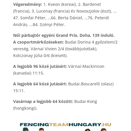
Végeredmény:
1. Kveon (koreai), 2. Bardenet
(francia), 3. Lucenay (francia) és Novoszjolov (észt), …
47. Somfai Péter, …66. Berta Dániel, …76. Peterdi
András, …84. Szényi Péter.
Női párbajtőr egyéni Grand Prix, Doha, 139 induló.
A csoportmérkőzéseken:
Budai Dorina 4 győzelem/2
vereség, Várnai Vivien 2/4 (továbbjutottak),
Kolczonay Júlia 0/6 (kiesett).
A legjobb 96 közé jutásért:
Várnai-Mackinnon
(kanadai) 11:15.
A legjobb 64 közé jutásért:
Budai-Boscarelli (olasz)
15:11.
Vasárnap a legjobb 64 között:
Budai-Kong
(hongkongi).