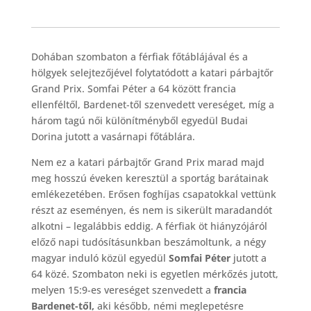
Dohában szombaton a férfiak főtáblájával és a
hölgyek selejtezőjével folytatódott a katari párbajtőr
Grand Prix. Somfai Péter a 64 között francia
ellenféltől, Bardenet-től szenvedett vereséget, míg a
három tagú női különítményből egyedül Budai
Dorina jutott a vasárnapi főtáblára.
Nem ez a katari párbajtőr Grand Prix marad majd
meg hosszú éveken keresztül a sportág barátainak
emlékezetében. Erősen foghíjas csapatokkal vettünk
részt az eseményen, és nem is sikerült maradandót
alkotni – legalábbis eddig. A férfiak öt hiányzójáról
előző napi tudósításunkban beszámoltunk, a négy
magyar induló közül egyedül
Somfai Péter
jutott a
64 közé. Szombaton neki is egyetlen mérkőzés jutott,
melyen 15:9-es vereséget szenvedett a
francia
Bardenet-től,
aki később, némi meglepetésre