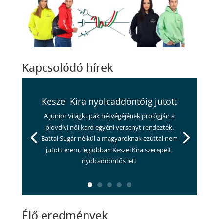
Kapcsolódó hírek
Keszei Kira nyolcaddöntőig jutott
A junior Világkupák hétvégéjének prológján a
plovdivi női kard egyéni versenyt rendezték.
Battai Sugár nélkül a magyaroknak ezúttal nem
jutott érem, legjobban Keszei Kira szerepelt,
nyolcaddöntős lett
Élő eredmények