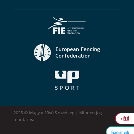
2025 © Magyar Vívó Szövetség | Minden jog
• ÉLŐ
fenntartva.
Események