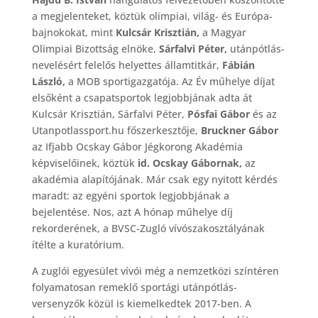
a megjelenteket, köztük olimpiai, világ- és Európa-
bajnokokat, mint
Kulcsár Krisztián,
a Magyar
Olimpiai Bizottság elnöke,
Sárfalvi Péter,
utánpótlás-
nevelésért felelős helyettes államtitkár,
Fábián
László,
a MOB sportigazgatója. Az Év műhelye díjat
elsőként a csapatsportok legjobbjának adta át
Kulcsár Krisztián, Sárfalvi Péter,
Pósfai Gábor
és az
Utanpotlassport.hu főszerkesztője,
Bruckner Gábor
az Ifjabb Ocskay Gábor Jégkorong Akadémia
képviselőinek, köztük
id. Ocskay Gábornak,
az
akadémia alapítójának. Már csak egy nyitott kérdés
maradt: az egyéni sportok legjobbjának a
bejelentése. Nos, azt A hónap műhelye díj
rekorderének, a BVSC-Zugló vívószakosztályának
ítélte a kuratórium.
A zuglói egyesület vívói még a nemzetközi színtéren
folyamatosan remeklő sportági utánpótlás-
versenyzők közül is kiemelkedtek 2017-ben. A