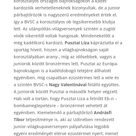
korosztályos országos bajnokságokon a kadét
kardozóik verhetetleneknek bizonyultak, de a junior
párbajtőrözök is nagyszerű eredményeket értek el,
így a BVSC a korosztályos ob legsikeresebb klubja
lett. Az utánpótlás-világversenyek szintén a zuglói
vívók sikereitől voltak hangosak. Mindenekelőtt a
még kadétkorú kardozó,
Pusztai Liza
kápráztatta el a
sportág híveit, hiszen a világbajnokságon saját
korosztályában arany-, míg az idősebbek, vagyis a
juniorok között bronzérmes lett. Pusztai az Európa-
bajnokságon is a kadétdobogó tetejére állhatott
egyéniben, míg csapatban ezüstérmes lett a vele és
a szintén BVSC-s
Nagy Valentinával
felálló együttes.
A juniorok között Pusztai a második helyen végzett.
Hab volt a tortán, hogy Pusztai Liza a felnőtt Eb-n –
bombameglepetésre – bronzérmet vehetett át
egyéniben. Kiemelendő a párbajtőröző
Andrásfi
Tibor
teljesítménye is, aki az Udinében rendezett
junior-világkupaversenyen pályafutása legjobb
egyéni eredményét elérve ezüstérmet nyert, menet