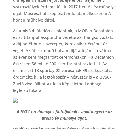
ünnepelni, hiszen eljött abejelentés ideje: mely
szakosztályok érdemelték ki 2017-ben Az év műhelye
díjat. Másrészt öt szép esztendő után elköszönni A
hónap műhelye díjtól.
Az utolsó díjátadón az alapítók, a MOB, a Decathlon
és az Utanpotlassport.hu vezetői azt hangsúlyozták:
a díj betöltötte a szerepét, kerek sikertörténet ér
véget. Az öt esztendő hatvan díjátadóján – továbbá
az évenként megtartott ceremóniákon – a Decathlon
összesen 58 millió 500 ezer forintot osztott ki. Az
elismerést 18 sportág 22 városának 49 szakosztálya
érdemelte ki; a legtöbbször – négyszer is – a BVSC-
Zugló vívói állhattak fel a képzeletbeli dobogó
legfelső fokára.
A BVSC eredményes fiataljainak csapata nyerte az
utolsó Év műhelye díjat.
Hajdú B. István
hangulatos felvezetőben köszöntötte