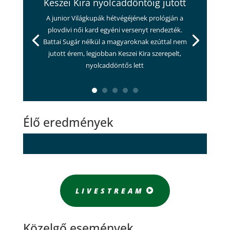
Keszei Kira nyolcaddöntőig jutott
A junior Világkupák hétvégéjének prológján a
plovdivi női kard egyéni versenyt rendezték.
Battai Sugár nélkül a magyaroknak ezúttal nem
jutott érem, legjobban Keszei Kira szerepelt,
nyolcaddöntős lett
Élő eredmények
LIVESTREAM
Közelgő események