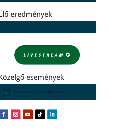
Élő eredmények
LIVESTREAM
Közelgő események
There are no upcoming events.