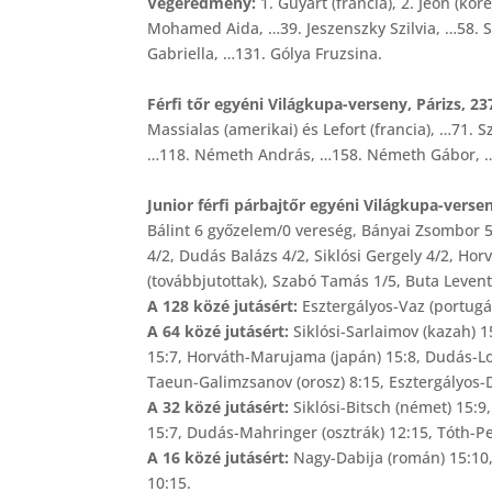
Végeredmény:
1. Guyart (francia), 2. Jeon (kore
Mohamed Aida, …39. Jeszenszky Szilvia, …58. 
Gabriella, …131. Gólya Fruzsina.
Férfi tőr egyéni Világkupa-verseny, Párizs, 23
Massialas (amerikai) és Lefort (francia), …71.
…118. Németh András, …158. Németh Gábor, …
Junior férfi párbajtőr egyéni Világkupa-vers
Bálint 6 győzelem/0 vereség, Bányai Zsombor 5
4/2, Dudás Balázs 4/2, Siklósi Gergely 4/2, Horv
(továbbjutottak), Szabó Tamás 1/5, Buta Levente
A 128 közé jutásért:
Esztergályos-Vaz (portugál
A 64 közé jutásért:
Siklósi-Sarlaimov (kazah) 15
15:7, Horváth-Marujama (japán) 15:8, Dudás-Lo
Taeun-Galimzsanov (orosz) 8:15, Esztergályos-D
A 32 közé jutásért:
Siklósi-Bitsch (német) 15:9
15:7, Dudás-Mahringer (osztrák) 12:15, Tóth-Pe
A 16 közé jutásért:
Nagy-Dabija (román) 15:10, 
10:15.