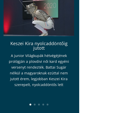
Keszei Kira nyolcaddöntőig
jutott
A junior Világkupák hétvégéjének
prológján a plovdivi női kard egyéni
versenyt rendezték. Battai Sugár
nélkül a magyaroknak ezúttal nem
jutott érem, legjobban Keszei Kira
szerepelt, nyolcaddöntős lett