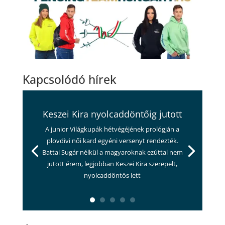
Kapcsolódó hírek
Keszei Kira nyolcaddöntőig jutott
A junior Világkupák hétvégéjének prológján a
plovdivi női kard egyéni versenyt rendezték.
Battai Sugár nélkül a magyaroknak ezúttal nem
jutott érem, legjobban Keszei Kira szerepelt,
nyolcaddöntős lett