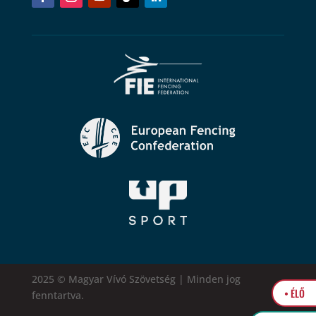
2025 © Magyar Vívó Szövetség | Minden jog
• ÉLŐ
fenntartva.