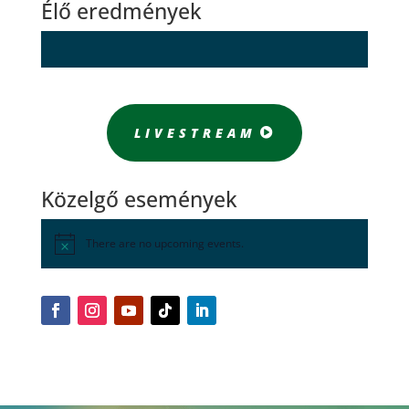
Élő eredmények
LIVESTREAM
Közelgő események
There are no upcoming events.