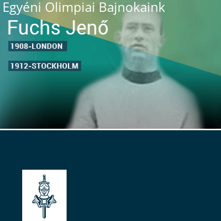
Egyéni Olimpiai Bajnokaink