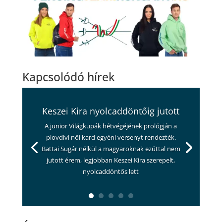
Kapcsolódó hírek
Keszei Kira nyolcaddöntőig jutott
A junior Világkupák hétvégéjének prológján a
plovdivi női kard egyéni versenyt rendezték.
Battai Sugár nélkül a magyaroknak ezúttal nem
jutott érem, legjobban Keszei Kira szerepelt,
nyolcaddöntős lett