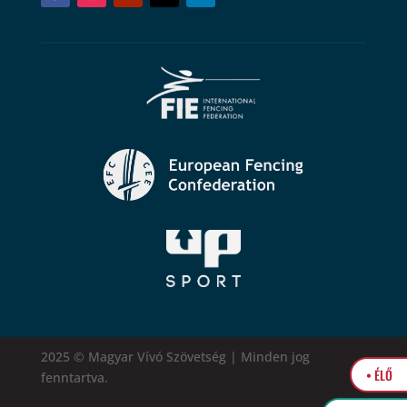
2025 © Magyar Vívó Szövetség | Minden jog
• ÉLŐ
fenntartva.