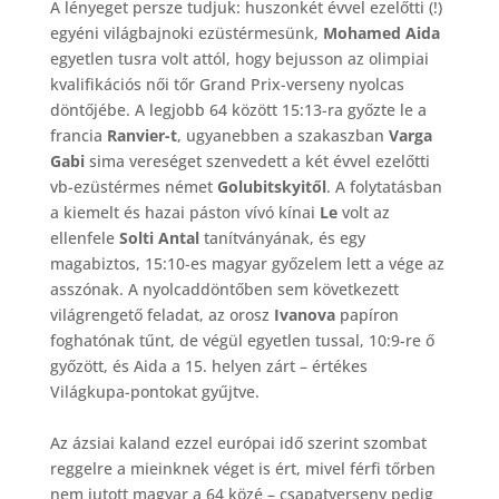
A lényeget persze tudjuk: huszonkét évvel ezelőtti (!)
egyéni világbajnoki ezüstérmesünk,
Mohamed Aida
egyetlen tusra volt attól, hogy bejusson az olimpiai
kvalifikációs női tőr Grand Prix-verseny nyolcas
döntőjébe. A legjobb 64 között 15:13-ra győzte le a
francia
Ranvier-t
, ugyanebben a szakaszban
Varga
Gabi
sima vereséget szenvedett a két évvel ezelőtti
vb-ezüstérmes német
Golubitskyitől
. A folytatásban
a kiemelt és hazai páston vívó kínai
Le
volt az
ellenfele
Solti Antal
tanítványának, és egy
magabiztos, 15:10-es magyar győzelem lett a vége az
asszónak. A nyolcaddöntőben sem következett
világrengető feladat, az orosz
Ivanova
papíron
foghatónak tűnt, de végül egyetlen tussal, 10:9-re ő
győzött, és Aida a 15. helyen zárt – értékes
Világkupa-pontokat gyűjtve.
Az ázsiai kaland ezzel európai idő szerint szombat
reggelre a mieinknek véget is ért, mivel férfi tőrben
nem jutott magyar a 64 közé – csapatverseny pedig