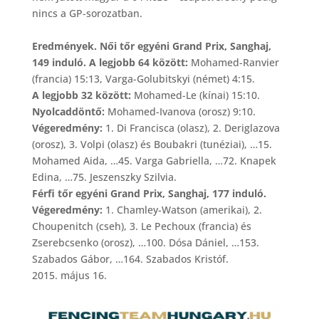
nincs a GP-sorozatban.
Eredmények. Női tőr egyéni Grand Prix, Sanghaj,
149 induló. A legjobb 64 között:
Mohamed-Ranvier
(francia) 15:13, Varga-Golubitskyi (német) 4:15.
A legjobb 32 között:
Mohamed-Le (kínai) 15:10.
Nyolcaddöntő:
Mohamed-Ivanova (orosz) 9:10.
Végeredmény:
1. Di Francisca (olasz), 2. Deriglazova
(orosz), 3. Volpi (olasz) és Boubakri (tunéziai), …15.
Mohamed Aida, …45. Varga Gabriella, …72. Knapek
Edina, …75. Jeszenszky Szilvia.
Férfi tőr egyéni Grand Prix, Sanghaj, 177 induló.
Végeredmény:
1. Chamley-Watson (amerikai), 2.
Choupenitch (cseh), 3. Le Pechoux (francia) és
Zserebcsenko (orosz), …100. Dósa Dániel, …153.
Szabados Gábor, …164. Szabados Kristóf.
2015. május 16.