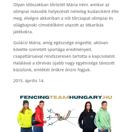
Olyan időszakban tőrözött Mária néni, amikor az
olimpiai második helyezését némileg kudarcként élte
meg, elvégre akkoriban a női tőrcsapat olimpiai és
világbajnoki címvédőként utazott az ötkarikás
játékokra.
Gulácsi Mária, amíg egészsége engedte, aktívan
követte szeretett sportága eredményeit,
csapattársaival rendszeresen tartotta a kapcsolatot.
Halálával a tőrvívás újabb nagy egyénisége távozott
közülünk, emlékét örökre őrizni fogjuk.
2015. április 14.