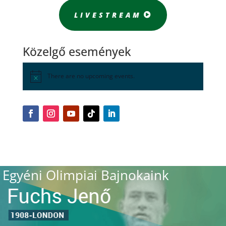
LIVESTREAM
Közelgő események
There are no upcoming events.
Egyéni Olimpiai Bajnokaink