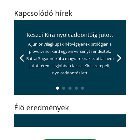
Kapcsolódó hírek
Keszei Kira nyolcaddöntőig jutott
A junior Világkupák hétvégéjének prológján a
plovdivi női kard egyéni versenyt rendezték.
Battai Sugár nélkül a magyaroknak ezúttal nem
jutott érem, legjobban Keszei Kira szerepelt,
nyolcaddöntős lett
Élő eredmények