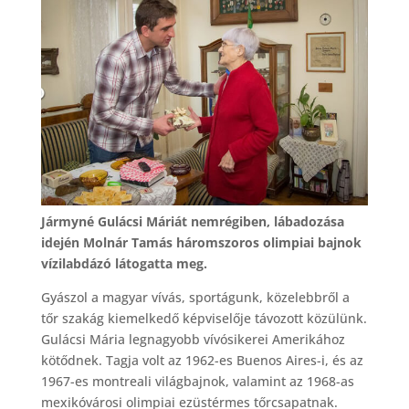
Jármyné Gulácsi Máriát nemrégiben, lábadozása
idején Molnár Tamás háromszoros olimpiai bajnok
vízilabdázó látogatta meg.
Gyászol a magyar vívás, sportágunk, közelebbről a
tőr szakág kiemelkedő képviselője távozott közülünk.
Gulácsi Mária legnagyobb vívósikerei Amerikához
kötődnek. Tagja volt az 1962-es Buenos Aires-i, és az
1967-es montreali világbajnok, valamint az 1968-as
mexikóvárosi olimpiai ezüstérmes tőrcsapatnak.