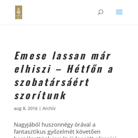
Emese lassan már
elhiszi – Hétfőn a
szobatársáért
szorítunk
aug 8, 2016
|
Archív
Nagyjából huszonnégy órával a
fantasztikus győzelmét követően