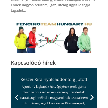
Ennek nagyon örültem, igaz, utólag úgyis le fogja
tagadni…
Kapcsolódó hírek
Keszei Kira nyolcaddöntőig jutott
A junior Világkupák hétvégéjének prológján a
plovdivi női kard egyéni versenyt rendezték.
Battai Sugár nélkül a magyaroknak ezúttal nem
jutott érem, legjobban Keszei Kira szerepelt,