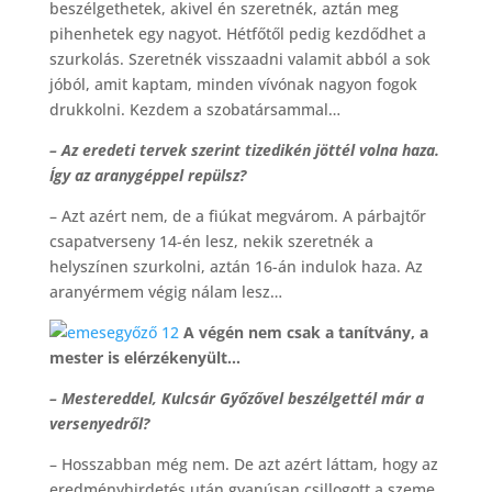
beszélgethetek, akivel én szeretnék, aztán meg
pihenhetek egy nagyot. Hétfőtől pedig kezdődhet a
szurkolás. Szeretnék visszaadni valamit abból a sok
jóból, amit kaptam, minden vívónak nagyon fogok
drukkolni. Kezdem a szobatársammal…
– Az eredeti tervek szerint tizedikén jöttél volna haza.
Így az aranygéppel repülsz?
– Azt azért nem, de a fiúkat megvárom. A párbajtőr
csapatverseny 14-én lesz, nekik szeretnék a
helyszínen szurkolni, aztán 16-án indulok haza. Az
aranyérmem végig nálam lesz…
A végén nem csak a tanítvány, a
mester is elérzékenyült…
– Mestereddel, Kulcsár Győzővel beszélgettél már a
versenyedről?
– Hosszabban még nem. De azt azért láttam, hogy az
eredményhirdetés után gyanúsan csillogott a szeme.