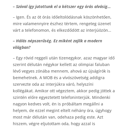
– Szóval így jutottunk el a kétszer egy órás alvásig…
– Igen. És az öt órás időeltolódásnak köszönhetően,
mire valamennyire észhez tértem, rengeteg üzenet
várt a telefonomon, és elkezdődött az interjúözön…
– Hálás népszerűség. Ez miként zajlik a modern
világban?
– Egy rövid reggeli után tizenegykor, azaz magyar idő
szerint délután négykor kellett az olimpiai faluban
lévő vegyes zónába mennem, ahová az újságírók is
bemehetnek. A MOB és a vívószövetség addigra
szervezte oda az interjúkra váró, helyszíni
kollégákat. Amikor ott végeztem, akkor pedig jöttek a
szintén előre egyeztetett telefoninterjúk. Mindenki
nagyon kedves volt, én is próbáltam megállni a
helyem, de ezzel megint eltelt néhány óra, úgyhogy
most már délután van, odehaza pedig este. Azt
hiszem, végre eljutottam oda, hogy azzal is