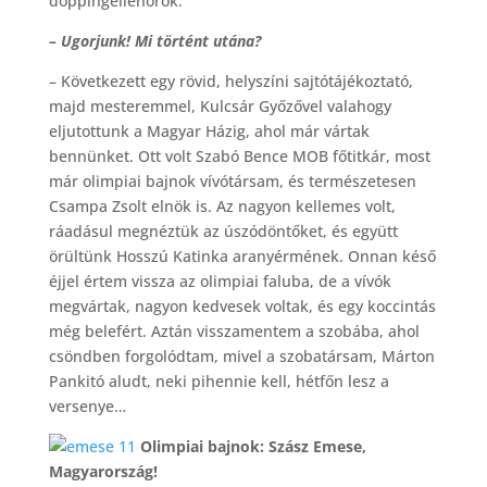
doppingellenőrök.
– Ugorjunk! Mi történt utána?
– Következett egy rövid, helyszíni sajtótájékoztató,
majd mesteremmel, Kulcsár Győzővel valahogy
eljutottunk a Magyar Házig, ahol már vártak
bennünket. Ott volt Szabó Bence MOB főtitkár, most
már olimpiai bajnok vívótársam, és természetesen
Csampa Zsolt elnök is. Az nagyon kellemes volt,
ráadásul megnéztük az úszódöntőket, és együtt
örültünk Hosszú Katinka aranyérmének. Onnan késő
éjjel értem vissza az olimpiai faluba, de a vívók
megvártak, nagyon kedvesek voltak, és egy koccintás
még belefért. Aztán visszamentem a szobába, ahol
csöndben forgolódtam, mivel a szobatársam, Márton
Pankitó aludt, neki pihennie kell, hétfőn lesz a
versenye…
Olimpiai bajnok: Szász Emese,
Magyarország!