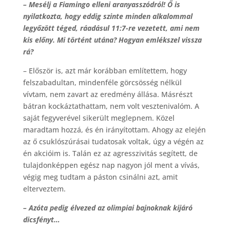
– Mesélj a Fiamingo elleni aranyasszódról! Ő is
nyilatkozta, hogy eddig szinte minden alkalommal
legyőzött téged, ráadásul 11:7-re vezetett, ami nem
kis előny. Mi történt utána? Hogyan emlékszel vissza
rá?
– Először is, azt már korábban említettem, hogy
felszabadultan, mindenféle görcsösség nélkül
vívtam, nem zavart az eredmény állása. Másrészt
bátran kockáztathattam, nem volt vesztenivalóm. A
saját fegyverével sikerült meglepnem. Közel
maradtam hozzá, és én irányítottam. Ahogy az elején
az ő csuklószúrásai tudatosak voltak, úgy a végén az
én akcióim is. Talán ez az agresszivitás segített, de
tulajdonképpen egész nap nagyon jól ment a vívás,
végig meg tudtam a páston csinálni azt, amit
elterveztem.
– Azóta pedig élvezed az olimpiai bajnoknak kijáró
dicsfényt…