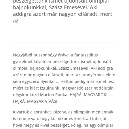
beszélgettünk ismét újdonsült olimpiai
bajnokunkkal, Szász Emesével. Aki
addigra azért már nagyon elfáradt, mert
az
Nagyjából huszonnégy órával a fantasztikus
győzelmét követően beszélgettünk ismét újdonsült
olimpiai bajnokunkkal, Szász Emesével. Aki addigra
azért már nagyon elfáradt, mert az aranyérmes élete
sem egyszerű ilyenkor… Hétfőn pedig már ismét lesz
miért és kiért izgulnunk, magyar idő szerint délután
négykor kezd Márton Panka. HAJRÁ, MAGYAROK!
HAJRÁ, MAGYAR VÍVÁS!
Kivártuk a sorunkat. Bizony, az olimpián még annak
is rendje van, hogy ki, mikor és kinek ad interjút,
hová megy és kivel beszélget. Főleg, ha egy olimpiai