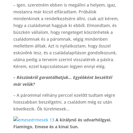
– Igen, szeretném ebben is megállni a helyem, igaz,
mostanra már kicsit elfáradtam. Próbálok
mindenkinek a rendelkezésére állni, csak azt kérem,
hogy a családomat hagyjuk ki ebből. Elmondtam, és
büszkén vállalom, hogy rengeteget köszönhetek a
családomnak és a páromnak, végig mindenben
mellettem álltak. Azt is nyilatkoztam, hogy ősszel
esküvőnk lesz, és a családalapításon gondolkozunk,
utána pedig a terveim szerint visszatérek a pástra.
Kérem, ezzel kapcsolatosan legyen ennyi elég.
– Részünkről garantálhatjuk… Egyébként beszéltél
már velük?
– A párommal néhány perccel ezelőtt tudtam végre
hosszabban beszélgetni, a családom még ez után
következik. Ők türelmesek…
A királynő és udvarhölgyei.
Fiamingo, Emese és a kínai Sun.