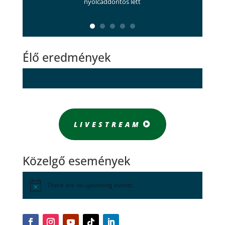
nyolcaddöntős lett
Élő eredmények
LIVESTREAM
Közelgő események
There are no upcoming events.