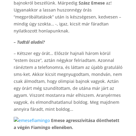
bajnokról beszélünk. Márpedig
Szász Emese
az!
Ugyanakkor a lassan huszonnégy órás
“megpróbáltatások” után is készségesen, kedvesen –
mindig úgy szokta… -, igaz, kicsit már fáradtan
nyilatkozott honlapunknak.
– Tudtál aludni?
– Kétszer egy órát… Először hajnali három körül
“estem össze”, aztán négykor felriadtam. Azonnal
ránéztem a telefonomra, és láttam az újabb gratuláló
sms-ket. Akkor kicsit megnyugodtam, mondván, nem
csak álmodtam, hogy olimpiai bajnok vagyok. Aztán
egy órárt még szundítottam, de utána már járt az
agyam. Viszont mostanra már elhiszem. Aranyérmes
vagyok, és elmondhatatlanul boldog. Meg majdnem
annyira fáradt, mint boldog…
Emese agresszivitása dönthetett
a végén Fiamingo ellenében.