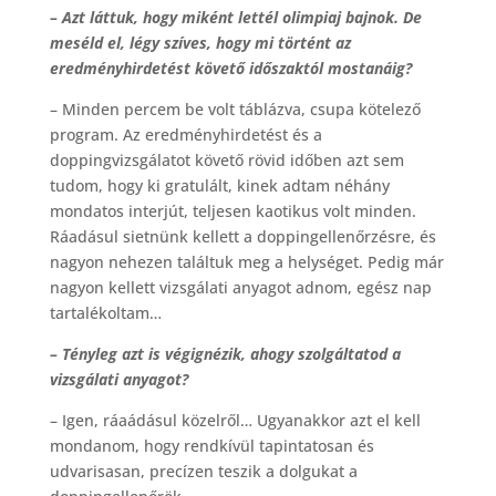
– Azt láttuk, hogy miként lettél olimpiaj bajnok. De
meséld el, légy szíves, hogy mi történt az
eredményhirdetést követő időszaktól mostanáig?
– Minden percem be volt táblázva, csupa kötelező
program. Az eredményhirdetést és a
doppingvizsgálatot követő rövid időben azt sem
tudom, hogy ki gratulált, kinek adtam néhány
mondatos interjút, teljesen kaotikus volt minden.
Ráadásul sietnünk kellett a doppingellenőrzésre, és
nagyon nehezen találtuk meg a helységet. Pedig már
nagyon kellett vizsgálati anyagot adnom, egész nap
tartalékoltam…
– Tényleg azt is végignézik, ahogy szolgáltatod a
vizsgálati anyagot?
– Igen, ráaádásul közelről… Ugyanakkor azt el kell
mondanom, hogy rendkívül tapintatosan és
udvarisasan, precízen teszik a dolgukat a