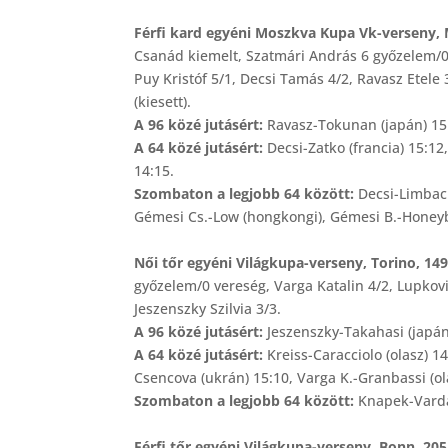
Férfi kard egyéni Moszkva Kupa Vk-verseny,
Csanád kiemelt, Szatmári András 6 győzelem/0 
Puy Kristóf 5/1, Decsi Tamás 4/2, Ravasz Etele 3
(kiesett).
A 96 közé jutásért:
Ravasz-Tokunan (japán) 15
A 64 közé jutásért:
Decsi-Zatko (francia) 15:12
14:15.
Szombaton a legjobb 64 között:
Decsi-Limbac
Gémesi Cs.-Low (hongkongi), Gémesi B.-Honeyb
Női tőr egyéni Világkupa-verseny, Torino, 1
győzelem/0 vereség,
Varga Katalin 4/2, Lupkov
Jeszenszky Szilvia 3/3.
A 96 közé jutásért:
Jeszenszky-Takahasi (japán
A 64 közé jutásért:
Kreiss-Caracciolo (olasz) 14
Csencova (ukrán) 15:10, Varga K.-Granbassi (ola
Szombaton a legjobb 64 között:
Knapek-Vardar
Férfi tőr egyéni Világkupa-verseny, Bonn, 2