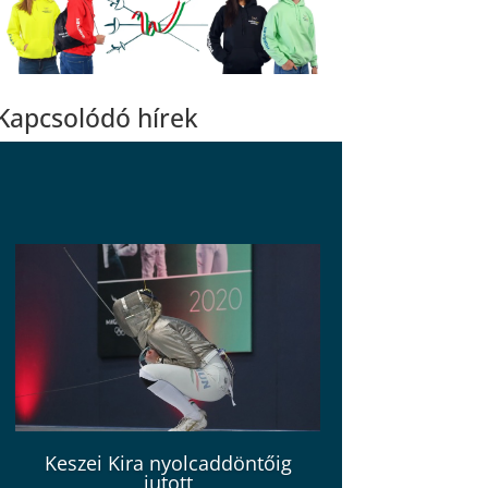
Kapcsolódó hírek
Keszei Kira nyolcaddöntőig
jutott