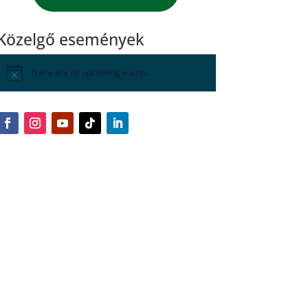
Közelgő események
There are no upcoming events.