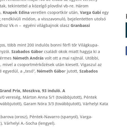
ak, tekintettel a közelgő plovdivi vb-re. Három
a,
Knapek Edina
veretlen csoportkör után,
Varga Gabi
egy
 rendkívüli módon, a visszavonuló, bejelentetten utolsó
jthoz Vk-n – egyéni világbajnok olasz
Granbassi
os, több mint 200 indulós bonni férfi tőr Világkupa-
nyzói.
Szabados Gábor
családi okok miatt hagyja ki a
nzérmes
Németh András
volt ott a mai rajtnál. Utóbbi,
l, mivel a csoportmérkőzések után kiesett. Vigaszul az
é egyedül, a „tesó”,
Németh Gábo
r jutott,
Szabados
rand Prix, Moszkva, 93 induló. A
0 vereség, Márton Anna 5/1 (továbbjutott), Péntek
továbbjutott), Garam Nóra 3/3 (továbbjutott), Várhelyi Kata
arova (orosz), Péntek-Navarro (spanyol), Varga-
, Várhelyi A.-Socha (lengyel).