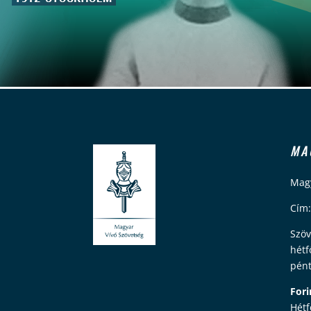
MA
Magy
Cím:
Szöv
hétf
pént
Fori
Hétf