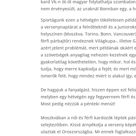
kard Vk-n öt-öt magyar folytathatja szombaton
nem érvényesült, az uraknál Bonnban egy, a h
Sportágunk ezen a hétvégén tökéletesen példá
a versenynaptárat a felnőtteknél és a junioro
helyszínen (Moszkva, Torino, Bonn, Vancouver), 
férfi párbajtőr) rendeznek Világkupa-, illetv
azért jelent problémát, mert példának okáért 
a szövetségek anyagilag nehezen kezelnek egy
gyakorlatilag követhetetlen, hogy mikor, hol é
tudja, hogy merre kapkodja a fejét; és mert mi
ismerők felé, hogy mindez miért is alakul így,
De hagyjuk a fanyalgást, hiszen éppen ezt fel
melyben egy hétvégén egy fegyvernem férfi és
Most pedig nézzük a pénteki menüt!
Moszkvában a női és férfi kardozók léptek pá
selejtezőiben. Kissé árnyékolja a verseny képé
utaztak el Oroszországba. Mi ennek foglalkozz