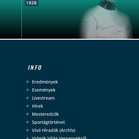
INFO
Eredmények
Események
Livestream
Hírek
Mesteredzők
Sportágtörténet
Vívó Híradók (Archív)
Videók Világ Versenyekről