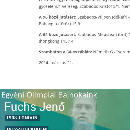
győzelem/1 vereség, Szabados Kristóf 5/1, Ném
A 96 közé jutásért:
Szabados-Viljoen (dél-afrik
Babaoglu (török) 15:9.
A 64 közé jutásért:
Szabados-Mepstead (brit) 1
(hongkongi) 15:14.
Szombaton a 64-es táblán:
Németh G.-Cseremi
2014. március 21.
Egyéni Olimpiai Bajnokaink