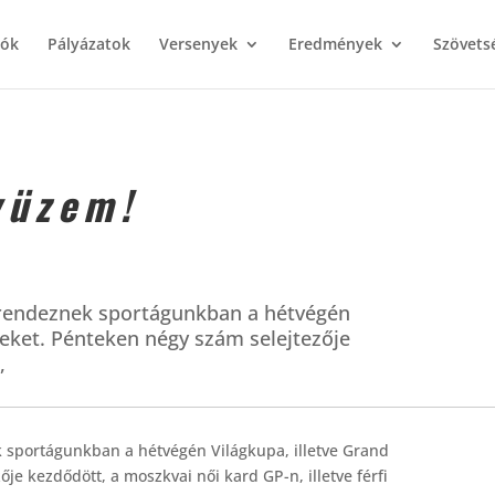
iók
Pályázatok
Versenyek
Eredmények
Szövets
yüzem!
 rendeznek sportágunkban a hétvégén
yeket. Pénteken négy szám selejtezője
,
 sportágunkban a hétvégén Világkupa, illetve Grand
je kezdődött, a moszkvai női kard GP-n, illetve férfi