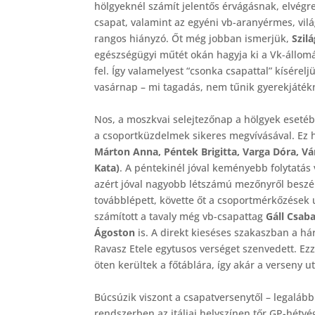
hölgyeknél számít jelentős érvágásnak, elvégr
csapat, valamint az egyéni vb-aranyérmes, vil
rangos hiányzó. Őt még jobban ismerjük,
Szil
egészségügyi műtét okán hagyja ki a Vk-állom
fel. Így valamelyest “csonka csapattal” kísér
vasárnap – mi tagadás, nem tűnik gyerekjáték
Nos, a moszkvai selejtezőnap a hölgyek esetébe
a csoportküzdelmek sikeres megvívásával. Ez 
Márton Anna, Péntek Brigitta, Varga Dóra, Vá
Kata)
. A péntekinél jóval keményebb folytatás
azért jóval nagyobb létszámú mezőnyről beszé
továbblépett, követte őt a csoportmérkőzések
számított a tavaly még vb-csapattag
Gáll Csab
Ágoston
is. A direkt kieséses szakaszban a h
Ravasz Etele egytusos verséget szenvedett. E
öten kerültek a főtáblára, így akár a verseny u
Búcsúzik viszont a csapatversenytől – legalábbi
rendszerben az itáliai helyszínen tőr GP-hétv