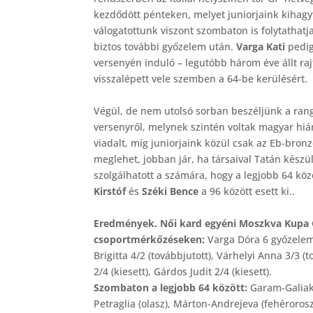
kezdődött pénteken, melyet juniorjaink kihagyt
válogatottunk viszont szombaton is folytathatj
biztos további győzelem után.
Varga Kati
pedig
versenyén induló – legutóbb három éve állt ra
visszalépett vele szemben a 64-be kerülésért.
Végül, de nem utolsó sorban beszéljünk a rang
versenyről, melynek szintén voltak magyar hiá
viadalt, míg juniorjaink közül csak az Eb-bro
meglehet, jobban jár, ha társaival Tatán készü
szolgálhatott a számára, hogy a legjobb 64 köz
Kirstóf
és
Széki Bence
a 96 között esett ki..
Eredmények. Női kard egyéni Moszkva Kupa G
csoportmérkőzéseken:
Varga Dóra 6 győzelem/
Brigitta 4/2 (továbbjutott), Várhelyi Anna 3/3 (
2/4 (kiesett), Gárdos Judit 2/4 (kiesett).
Szombaton a legjobb 64 között:
Garam-Galiakb
Petraglia (olasz), Márton-Andrejeva (fehérorosz)