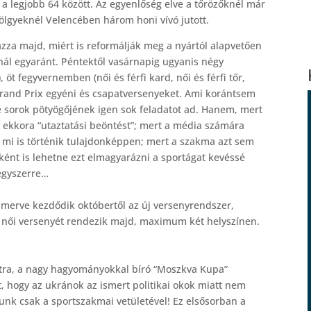
 a legjobb 64 között. Az egyenlőség elve a tőrözőknél már
ölgyeknél Velencében három honi vívó jutott.
zza majd, miért is reformálják meg a nyártól alapvetően
knál egyaránt. Péntektől vasárnapig ugyanis négy
öt fegyvernemben (női és férfi kard, női és férfi tőr,
e Grand Prix egyéni és csapatversenyeket. Ami korántsem
e sorok pötyögőjének igen sok feladatot ad. Hanem, mert
 ekkora “utaztatási beöntést”; mert a média számára
s mi is történik tulajdonképpen; mert a szakma azt sem
ként is lehetne ezt elmagyarázni a sportágat kevéssé
 egyszerre…
ismerve kezdődik októbertől az új versenyrendszer,
 női versenyét rendezik majd, maximum két helyszínen.
stra, a nagy hagyományokkal bíró “Moszkva Kupa”
t, hogy az ukránok az ismert politikai okok miatt nem
unk csak a sportszakmai vetületével! Ez elsősorban a