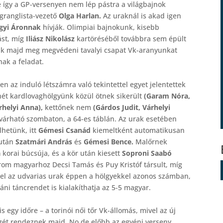
e így a GP-versenyen nem lép pástra a világbajnok
ágranglista-vezető
Olga Harlan.
Az uraknál is akad igen
ágyi Áronnak
hívják. Olimpiai bajnokunk, kisebb
ást, míg
Iliász Nikolász
kartöréséből továbbra sem épült
eljük majd meg megvédeni tavalyi csapat Vk-aranyunkat
nak a feladat.
n az induló létszámra való tekintettel egyet jelentettek
hét kardlovaghölgyünk közül ötnek sikerült
(Garam Nóra,
rhelyi Anna),
kettőnek nem
(Gárdos Judit, Várhelyi
 várható szombaton, a 64-es táblán. Az urak esetében
lhetünk, itt
Gémesi Csanád
kiemeltként automatikusan
 után
Szatmári András
és
Gémesi Bence.
Malőrnek
a
korai búcsúja, és a kör után kiesett
Soproni Saabó
árom magyarhoz Decsi Tamás és Puy Kristóf társult, míg
zzel az udvarias urak éppen a hölgyekkel azonos számban,
táni táncrendet is kialakíthatja az 5-5 magyar.
s egy időre – a torinói női tőr Vk-állomás, mivel az új
égét rendeznek majd. No de előbb az egyéni verseny