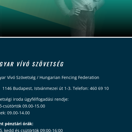
GYAR VÍVÓ SZÖVETSÉG
ar Vívó Szövetség / Hungarian Fencing Federation
 1146 Budapest, Istvánmezei út 1-3. Telefon: 460 69 10
etségi iroda ügyfélfogadási rendje:
ő-csütörtök 09.00-15.00
ek: 09.00-14.00
nt pénztári órák:
ő, kedd és csütörtök 09:00-16:00