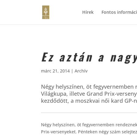
Hírek
Fontos informác
Ez aztán a nag
márc 21, 2014
|
Archív
Négy helyszínen, öt fegyvernemben
Világkupa, illetve Grand Prix-versen
kezdődött, a moszkvai női kard GP-n
Négy helyszínen, öt fegyvernemben rendeznek
Prix-versenyeket. Pénteken négy szám selejtező