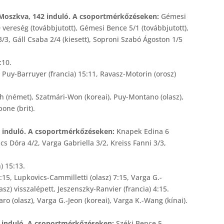
 Moszkva, 142 induló. A csoportmérkőzéseken:
Gémesi
vereség (továbbjutott), Gémesi Bence 5/1 (továbbjutott),
/3, Gáll Csaba 2/4 (kiesett),
Soproni Szabó Ágoston 1/5
:10.
, Puy-Barruyer (francia) 15:11, Ravasz-Motorin (orosz)
h (német), Szatmári-Won (koreai), Puy-Montano (olasz),
one (brit).
49 induló. A csoportmérkőzéseken:
Knapek Edina 6
ics Dóra 4/2,
Varga Gabriella 3/2, Kreiss Fanni 3/3,
) 15:13.
:15, Lupkovics-Cammilletti (olasz) 7:15, Varga G.-
sz) visszalépett, Jeszenszky-Ranvier (francia) 4:15.
o (olasz), Varga G.-Jeon (koreai), Varga K.-Wang (kínai).
05 induló. A csoportmérkőzéseken:
Széki Bence 5