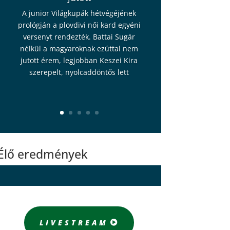
A junior Világkupák hétvégéjének
prológján a plovdivi női kard egyéni
versenyt rendezték. Battai Sugár
nélkül a magyaroknak ezúttal nem
jutott érem, legjobban Keszei Kira
szerepelt, nyolcaddöntős lett
Élő eredmények
LIVESTREAM