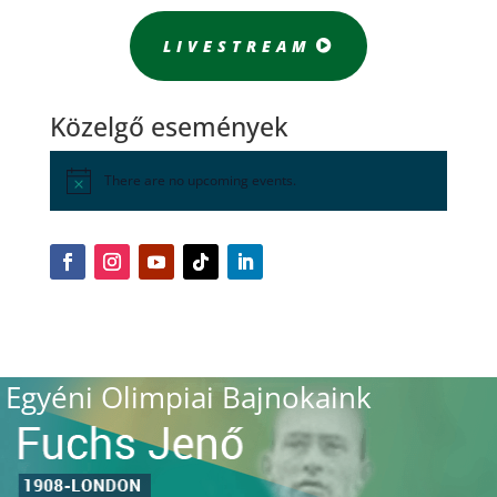
LIVESTREAM
Közelgő események
There are no upcoming events.
Egyéni Olimpiai Bajnokaink