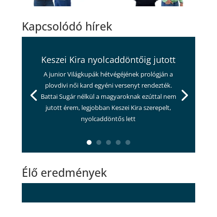
Kapcsolódó hírek
Keszei Kira nyolcaddöntőig jutott
A junior Világkupák hétvégéjének prológján a
plovdivi női kard egyéni versenyt rendezték.
Battai Sugár nélkül a magyaroknak ezúttal nem
jutott érem, legjobban Keszei Kira szerepelt,
nyolcaddöntős lett
Élő eredmények