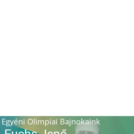
Egyéni Olimpiai Bajnokaink