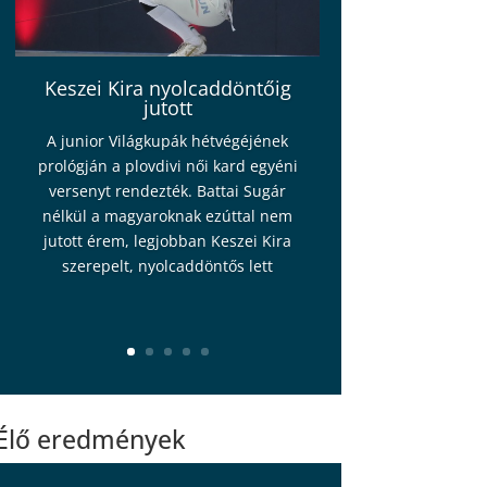
Keszei Kira nyolcaddöntőig
jutott
A junior Világkupák hétvégéjének
prológján a plovdivi női kard egyéni
versenyt rendezték. Battai Sugár
nélkül a magyaroknak ezúttal nem
jutott érem, legjobban Keszei Kira
szerepelt, nyolcaddöntős lett
Élő eredmények