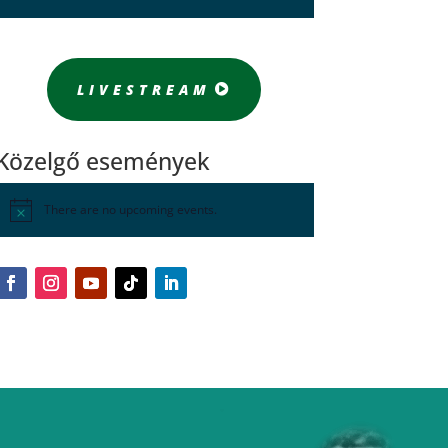
LIVESTREAM
Közelgő események
There are no upcoming events.