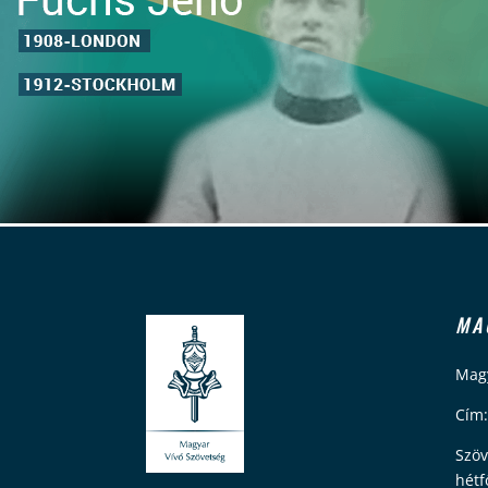
MA
Magy
Cím:
Szöv
hétf