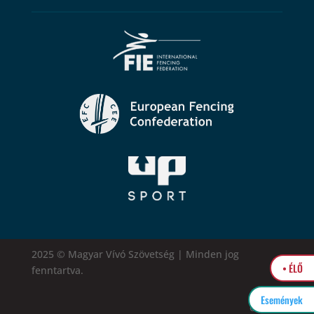
2025 © Magyar Vívó Szövetség | Minden jog
• ÉLŐ
fenntartva.
Események
easytel