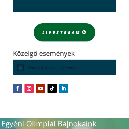
LIVESTREAM
Közelgő események
There are no upcoming events.
Egyéni Olimpiai Bajnokaink