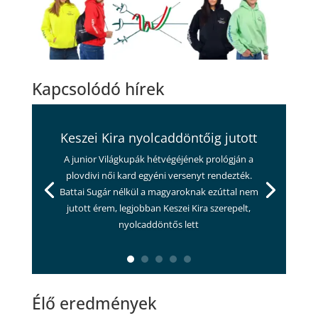
Kapcsolódó hírek
Keszei Kira nyolcaddöntőig jutott
A junior Világkupák hétvégéjének prológján a
plovdivi női kard egyéni versenyt rendezték.
Battai Sugár nélkül a magyaroknak ezúttal nem
jutott érem, legjobban Keszei Kira szerepelt,
nyolcaddöntős lett
Élő eredmények