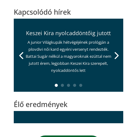
Kapcsolódó hírek
Keszei Kira nyolcaddöntőig jutott
A junior Világkupák hétvégéjének prológján a
plovdivi női kard egyéni versenyt rendezték.
Battai Sugár nélkül a magyaroknak ezúttal nem
jutott érem, legjobban Keszei Kira szerepelt,
nyolcaddöntős lett
Élő eredmények