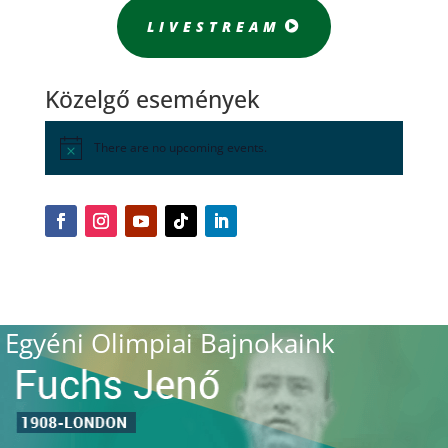
LIVESTREAM
Közelgő események
There are no upcoming events.
Egyéni Olimpiai Bajnokaink