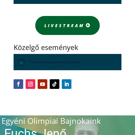
LIVESTREAM
Közelgő események
There are no upcoming events.
Egyéni Olimpiai Bajnokaink