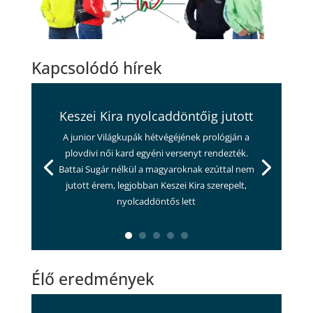
Kapcsolódó hírek
Keszei Kira nyolcaddöntőig jutott
A junior Világkupák hétvégéjének prológján a
plovdivi női kard egyéni versenyt rendezték.
Battai Sugár nélkül a magyaroknak ezúttal nem
jutott érem, legjobban Keszei Kira szerepelt,
nyolcaddöntős lett
Élő eredmények