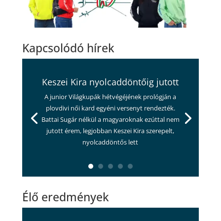
Kapcsolódó hírek
Keszei Kira nyolcaddöntőig jutott
A junior Világkupák hétvégéjének prológján a
plovdivi női kard egyéni versenyt rendezték.
Battai Sugár nélkül a magyaroknak ezúttal nem
jutott érem, legjobban Keszei Kira szerepelt,
nyolcaddöntős lett
Élő eredmények