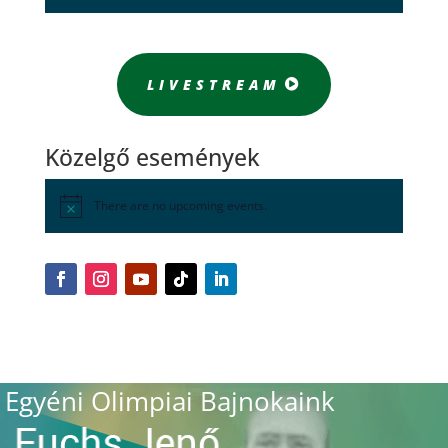
LIVESTREAM
Közelgő események
There are no upcoming events.
Egyéni Olimpiai Bajnokaink