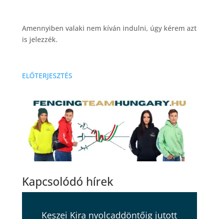
Amennyiben valaki nem kíván indulni, úgy kérem azt
is jelezzék.
ELŐTERJESZTÉS
Kapcsolódó hírek
Keszei Kira nyolcaddöntőig jutott