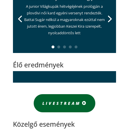
A junior Világkupák hétvégéjének prológján a
plovdivi női kard egyéni versenyt rendezték.
Battai Sugár nélkül a magyaroknak ezúttal nem
jutott érem, legjobban Keszei Kira szerepelt,
nyolcaddöntős lett
Élő eredmények
LIVESTREAM
Közelgő események