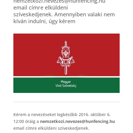
nemzetkozi.nevezes@hunfencing.hu
email címre elküldeni
szíveskedjenek. Amennyiben valaki nem
kíván indulni, úgy kérem
Kérem a nevezéseket legkésőbb 2016. október 6.
12:00 óráig a
nemzetkozi.nevezes@hunfencing.hu
email címre elküldeni szíveskedjenek.