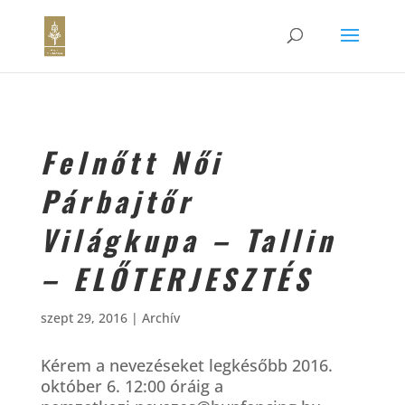
Felnőtt Női
Párbajtőr
Világkupa – Tallin
– ELŐTERJESZTÉS
szept 29, 2016
|
Archív
Kérem a nevezéseket legkésőbb 2016.
október 6. 12:00 óráig a