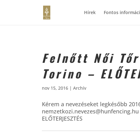
Hírek
Fontos informác
Felnőtt Női Tő
Torino – ELŐTE
nov 15, 2016
|
Archív
Kérem a nevezéseket legkésőbb 2016
nemzetkozi.nevezes@hunfencing.hu 
ELŐTERJESZTÉS