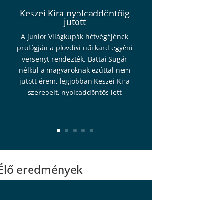
Keszei Kira nyolcaddöntőig
jutott
A junior Világkupák hétvégéjének
prológján a plovdivi női kard egyéni
versenyt rendezték. Battai Sugár
nélkül a magyaroknak ezúttal nem
jutott érem, legjobban Keszei Kira
szerepelt, nyolcaddöntős lett
Élő eredmények