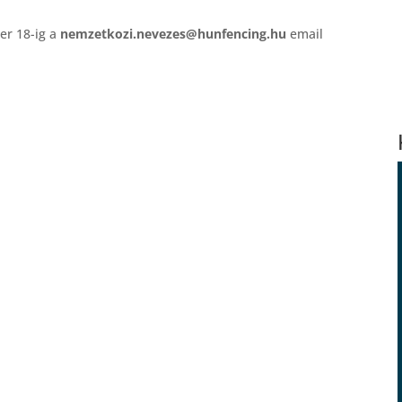
er 18-ig a
nemzetkozi.nevezes@hunfencing.hu
email