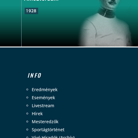
INFO
Eredmények
Események
Livestream
Hírek
Mesteredzők
Sportágtörténet
Vívó Híradók (Archív)