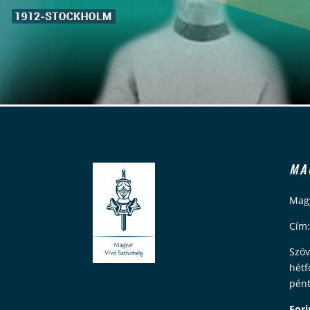
MA
Magy
Cím:
Szöv
hétf
pént
Fori