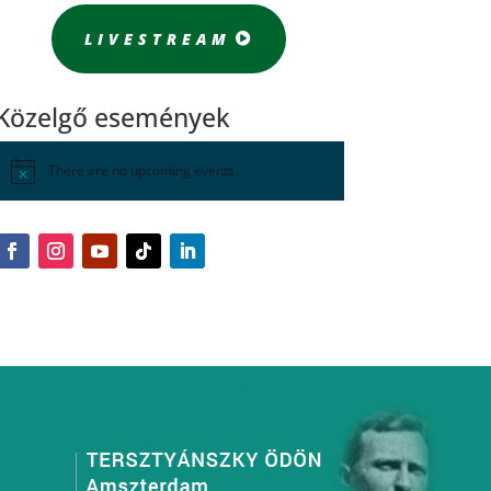
LIVESTREAM
Közelgő események
There are no upcoming events.