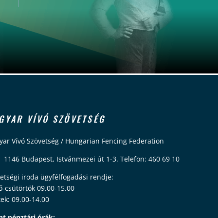
GYAR VÍVÓ SZÖVETSÉG
ar Vívó Szövetség / Hungarian Fencing Federation
 1146 Budapest, Istvánmezei út 1-3. Telefon: 460 69 10
etségi iroda ügyfélfogadási rendje:
ő-csütörtök 09.00-15.00
ek: 09.00-14.00
nt pénztári órák: