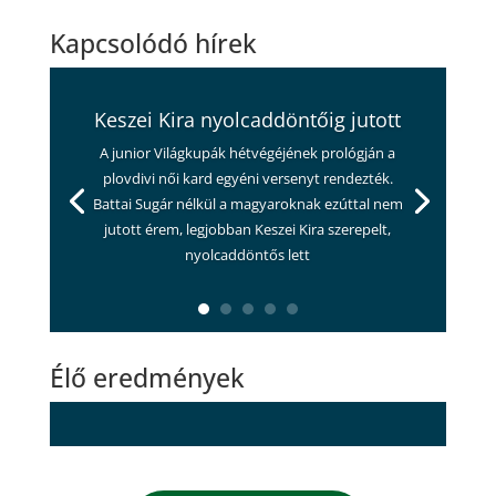
Kapcsolódó hírek
Keszei Kira nyolcaddöntőig jutott
A junior Világkupák hétvégéjének prológján a
plovdivi női kard egyéni versenyt rendezték.
Battai Sugár nélkül a magyaroknak ezúttal nem
jutott érem, legjobban Keszei Kira szerepelt,
nyolcaddöntős lett
Élő eredmények