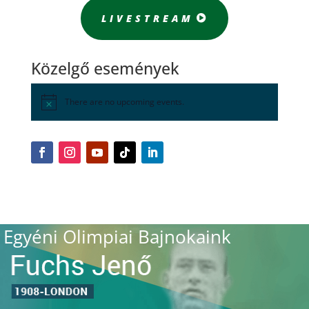
LIVESTREAM
Közelgő események
There are no upcoming events.
Egyéni Olimpiai Bajnokaink