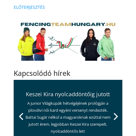
ELŐTERJESZTÉS
Kapcsolódó hírek
Keszei Kira nyolcaddöntőig jutott
A junior Világkupák hétvégéjének prológján a
plovdivi női kard egyéni versenyt rendezték.
Battai Sugár nélkül a magyaroknak ezúttal nem
jutott érem, legjobban Keszei Kira szerepelt,
nyolcaddöntős lett