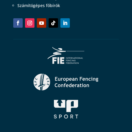
Számítógépes főbírók