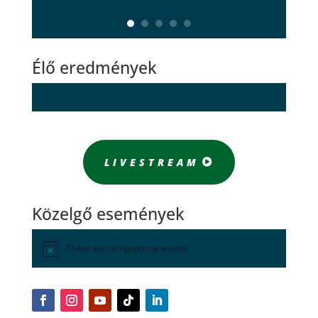
Élő eredmények
LIVESTREAM
Közelgő események
There are no upcoming events.