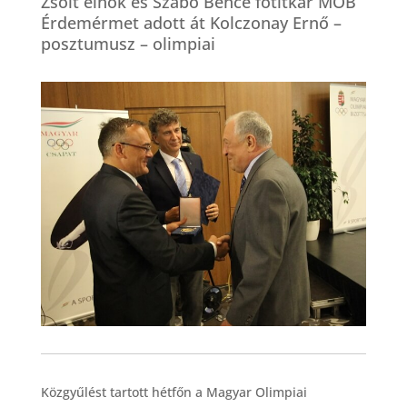
Zsolt elnök és Szabó Bence főtitkár MOB
Érdemérmet adott át Kolczonay Ernő –
posztumusz – olimpiai
Közgyűlést tartott hétfőn a Magyar Olimpiai