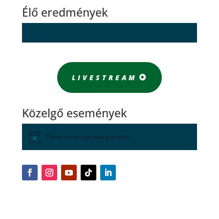
Élő eredmények
LIVESTREAM
Közelgő események
There are no upcoming events.