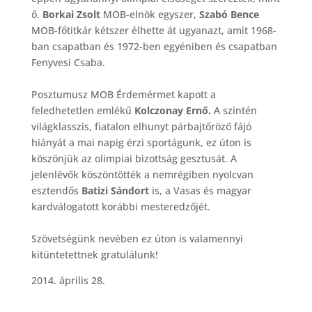
ő.
Borkai Zsolt
MOB-elnök egyszer,
Szabó Bence
MOB-főtitkár kétszer élhette át ugyanazt, amit 1968-
ban csapatban és 1972-ben egyéniben és csapatban
Fenyvesi Csaba.
Posztumusz MOB Érdemérmet kapott a
feledhetetlen emlékű
Kolczonay Ernő.
A szintén
világklasszis, fiatalon elhunyt párbajtőröző fájó
hiányát a mai napig érzi sportágunk, ez úton is
köszönjük az olimpiai bizottság gesztusát. A
jelenlévők köszöntötték a nemrégiben nyolcvan
esztendős
Batizi Sándort
is, a Vasas és magyar
kardválogatott korábbi mesteredzőjét.
Szövetségünk nevében ez úton is valamennyi
kitüntetettnek gratulálunk!
2014. április 28.