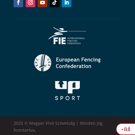
2025 © Magyar Vívó Szövetség | Minden jog
• ÉLŐ
fenntartva.