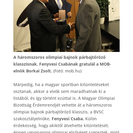
A háromszoros olimpiai bajnok párbajtőröző
klasszisnak, Fenyvesi Csabának gratulál a MOB-
elnök Borkai Zsolt.
(Fotó: mob.hu)
Márpedig, ha a magyar sportban kitüntetéseket
osztanak, akkor a vívók sem maradhatnak ki a
listából, és így történt ezúttal is. A Magyar Olimpiai
Bizottság Érdemrendjét vehette át a háromszoros
olimpiai bajnok párbajtőröző klasszis, a BVSC
szakosztályelnöke,
Fenyvesi Csaba.
Külön
érdekesség, hogy akiktől átvehette kitüntetését,
éppen ugyanannyi olimpiai elsőséget szereztek, mint