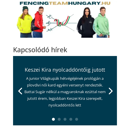
Kapcsolódó hírek
Keszei Kira nyolcaddöntőig jutott
A junior Világkupák hétvégéjének prológján a
plovdivi női kard egyéni versenyt rendezték.
Battai Sugár nélkül a magyaroknak ezúttal nem
jutott érem, legjobban Keszei Kira szerepelt,
nyolcaddöntős lett