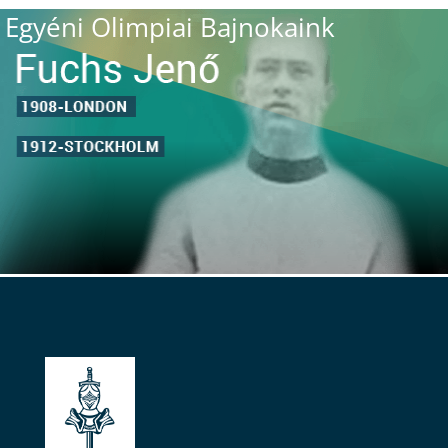
Egyéni Olimpiai Bajnokaink