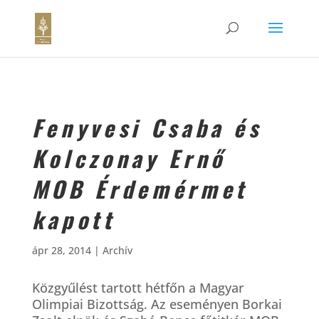
Fenyvesi Csaba és
Kolczonay Ernő
MOB Érdemérmet
kapott
ápr 28, 2014
|
Archív
Közgyűlést tartott hétfőn a Magyar
Olimpiai Bizottság. Az eseményen Borkai