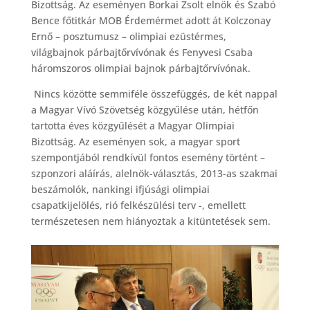
Bizottság. Az eseményen Borkai Zsolt elnök és Szabó
Bence főtitkár MOB Érdemérmet adott át Kolczonay
Ernő – posztumusz – olimpiai ezüstérmes,
világbajnok párbajtőrvívónak és Fenyvesi Csaba
háromszoros olimpiai bajnok párbajtőrvívónak.
Nincs közötte semmiféle összefüggés, de két nappal
a Magyar Vívó Szövetség közgyűlése után, hétfőn
tartotta éves közgyűlését a Magyar Olimpiai
Bizottság. Az eseményen sok, a magyar sport
szempontjából rendkívül fontos esemény történt –
szponzori aláírás, alelnök-választás, 2013-as szakmai
beszámolók, nankingi ifjúsági olimpiai
csapatkijelölés, rió felkészülési terv -, emellett
természetesen nem hiányoztak a kitüntetések sem.