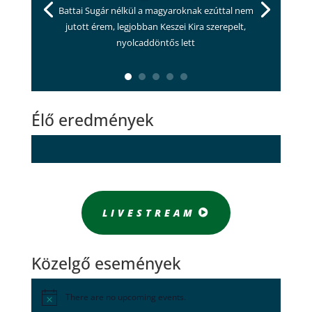
Battai Sugár nélkül a magyaroknak ezúttal nem
jutott érem, legjobban Keszei Kira szerepelt,
nyolcaddöntős lett
Élő eredmények
LIVESTREAM
Közelgő események
There are no upcoming events.