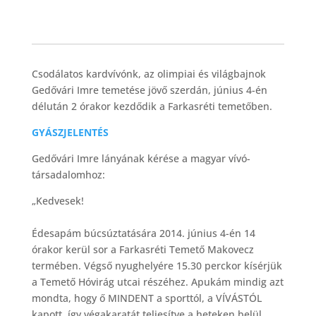
Csodálatos kardvívónk, az olimpiai és világbajnok
Gedővári Imre temetése jövő szerdán, június 4-én
délután 2 órakor kezdődik a Farkasréti temetőben.
GYÁSZJELENTÉS
Gedővári Imre lányának kérése a magyar vívó-
társadalomhoz:
„Kedvesek!
Édesapám búcsúztatására 2014. június 4-én 14
órakor kerül sor a Farkasréti Temető Makovecz
termében. Végső nyughelyére 15.30 perckor kísérjük
a Temető Hóvirág utcai részéhez. Apukám mindig azt
mondta, hogy ő MINDENT a sporttól, a VÍVÁSTÓL
kapott, így végakaratát teljesítve a heteken belül