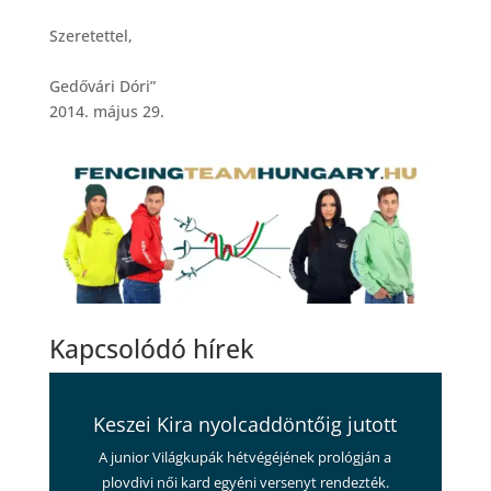
Szeretettel,
Gedővári Dóri”
2014. május 29.
Kapcsolódó hírek
Keszei Kira nyolcaddöntőig jutott
A junior Világkupák hétvégéjének prológján a
plovdivi női kard egyéni versenyt rendezték.