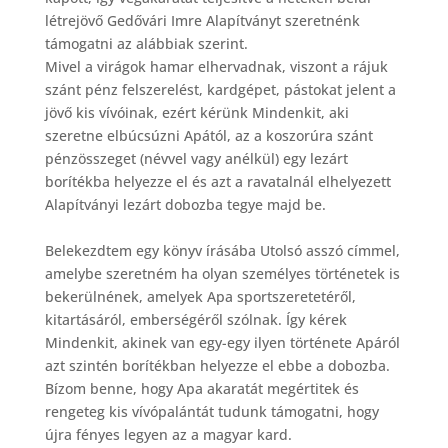
létrejövő Gedővári Imre Alapítványt szeretnénk
támogatni az alábbiak szerint.
Mivel a virágok hamar elhervadnak, viszont a rájuk
szánt pénz felszerelést, kardgépet, pástokat jelent a
jövő kis vívóinak, ezért kérünk Mindenkit, aki
szeretne elbúcsúzni Apától, az a koszorúra szánt
pénzösszeget (névvel vagy anélkül) egy lezárt
borítékba helyezze el és azt a ravatalnál elhelyezett
Alapítványi lezárt dobozba tegye majd be.
Belekezdtem egy könyv írásába Utolsó asszó címmel,
amelybe szeretném ha olyan személyes történetek is
bekerülnének, amelyek Apa sportszeretetéről,
kitartásáról, emberségéről szólnak. Így kérek
Mindenkit, akinek van egy-egy ilyen története Apáról
azt szintén borítékban helyezze el ebbe a dobozba.
Bízom benne, hogy Apa akaratát megértitek és
rengeteg kis vívópalántát tudunk támogatni, hogy
újra fényes legyen az a magyar kard.