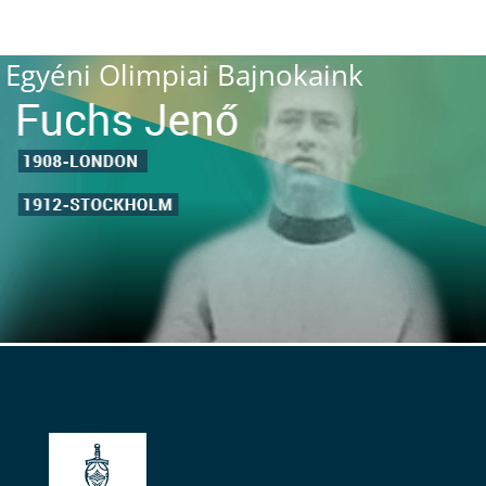
Egyéni Olimpiai Bajnokaink