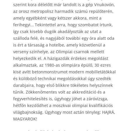
szerint kora délelőtt már landolt is a gép Vnukovón,
az orosz metropolisz harmadik számú repülőterén,
amely egyébként vagy kétszer akkora, mint a
ferihegyi… Tekintettel arra, hogy szombatot írtunk,
így csak kisebb dugók akadályozták az utat a
szálloda felé, és nagyjából további egy óra alatt oda
is ért a társaság a hotelbe, amely közvetlenül a
verseny színhelye, az Olimpiai csarnok mellett
helyezkedik el. A házigazdák érdekes megoldást
alkalmaztak, az 1980-as olimpiára épülő, 30 ezres
kisé avítt betonmonstrumot modern mobilletátókkal
és külöböző technikai megoldásokkal úgy szedték
darabjaira, hogy első blikkre tökéletes helyszínnek
tűnik. Zökkenőmentes volt az akkreditáció és a
fegyverhitelesítés is, úgyhogy jöhet a záróvizsga,
hétfőn kezdődhet a moszkvai olimpiai kvalifikációs
világbajnokság. Úgyhogy most aztán tényleg: HAJRÁ,
MAGYAROK!