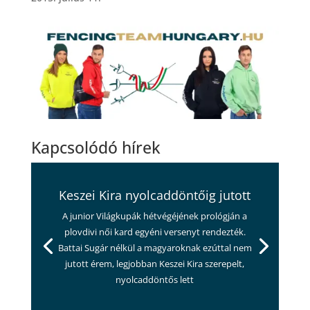
Kapcsolódó hírek
Keszei Kira nyolcaddöntőig jutott
A junior Világkupák hétvégéjének prológján a
plovdivi női kard egyéni versenyt rendezték.
Battai Sugár nélkül a magyaroknak ezúttal nem
jutott érem, legjobban Keszei Kira szerepelt,
nyolcaddöntős lett