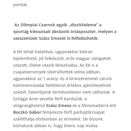
pontok.
Az Olimpiai Csarnok egyik „díszítőeleme” a
sportág klesszisait ábrázoló óriásposzter, melyen a
sasszeműek Szász Emesét is felfedezhetik.
A tét tehát hatalmas, ugyanakkor bátran
kijelenthető, jól felkészült, erős magyar válogatott
utazott, illetve utazik Moszkvába. Az Eb-n a
csapatversenyek sikerülhettek volna jobban,
ugyanakkor az 1 arany- és 4 bronzéremmel záruló
kontinensviadal feltétlenül értékes ajánlólevélnek
számít. Favoritjaink természetesen nem változtak. A
Szilágyi Áron vezette férfi kardozók, a
világranglistelső
Szász Emese
és a főnixmadárrá lett
Boczkó Gábor
fémjelezte férfi párbajtőrcsapat
szállíthatja elsősorban az érmeket. De bízunk,
bízhatunk abban is, hogy kilenc nap múlva