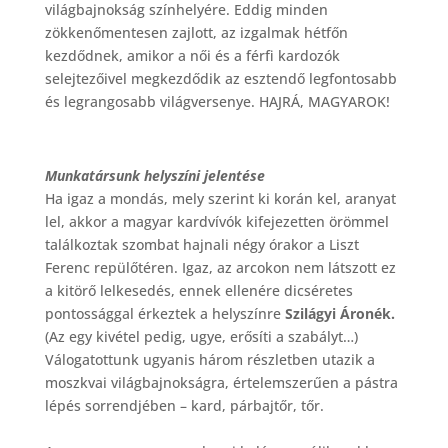
világbajnokság színhelyére. Eddig minden
zökkenőmentesen zajlott, az izgalmak hétfőn
kezdődnek, amikor a női és a férfi kardozók
selejtezőivel megkezdődik az esztendő legfontosabb
és legrangosabb világversenye. HAJRÁ, MAGYAROK!
Munkatársunk helyszíni jelentése
Ha igaz a mondás, mely szerint ki korán kel, aranyat
lel, akkor a magyar kardvívók kifejezetten örömmel
találkoztak szombat hajnali négy órakor a Liszt
Ferenc repülőtéren. Igaz, az arcokon nem látszott ez
a kitörő lelkesedés, ennek ellenére dicséretes
pontossággal érkeztek a helyszínre
Szilágyi Áronék.
(Az egy kivétel pedig, ugye, erősíti a szabályt…)
Válogatottunk ugyanis három részletben utazik a
moszkvai világbajnokságra, értelemszerűen a pástra
lépés sorrendjében – kard, párbajtőr, tőr.