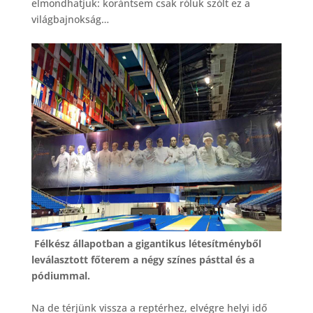
elmondhatjuk: korántsem csak róluk szólt ez a
világbajnokság…
Félkész állapotban a gigantikus létesítményből
leválasztott főterem a négy színes pásttal és a
pódiummal.
Na de térjünk vissza a reptérhez, elvégre helyi idő