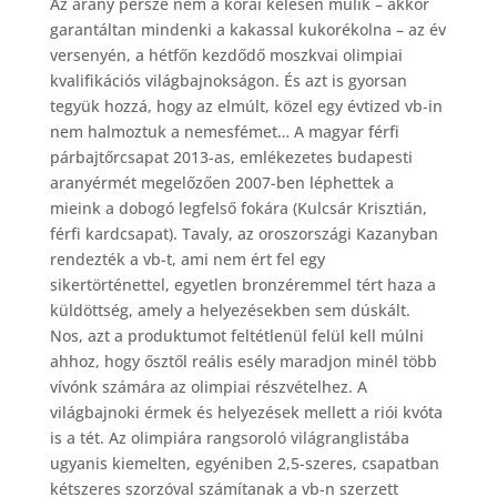
Az arany persze nem a korai kelésen múlik – akkor
garantáltan mindenki a kakassal kukorékolna – az év
versenyén, a hétfőn kezdődő moszkvai olimpiai
kvalifikációs világbajnokságon. És azt is gyorsan
tegyük hozzá, hogy az elmúlt, közel egy évtized vb-in
nem halmoztuk a nemesfémet… A magyar férfi
párbajtőrcsapat 2013-as, emlékezetes budapesti
aranyérmét megelőzően 2007-ben léphettek a
mieink a dobogó legfelső fokára (Kulcsár Krisztián,
férfi kardcsapat). Tavaly, az oroszországi Kazanyban
rendezték a vb-t, ami nem ért fel egy
sikertörténettel, egyetlen bronzéremmel tért haza a
küldöttség, amely a helyezésekben sem dúskált.
Nos, azt a produktumot feltétlenül felül kell múlni
ahhoz, hogy ősztől reális esély maradjon minél több
vívónk számára az olimpiai részvételhez. A
világbajnoki érmek és helyezések mellett a riói kvóta
is a tét. Az olimpiára rangsoroló világranglistába
ugyanis kiemelten, egyéniben 2,5-szeres, csapatban
kétszeres szorzóval számítanak a vb-n szerzett