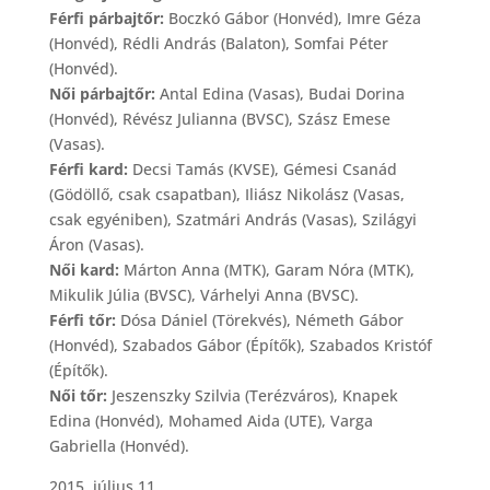
Férfi párbajtőr:
Boczkó Gábor (Honvéd), Imre Géza
(Honvéd), Rédli András (Balaton), Somfai Péter
(Honvéd).
Női párbajtőr:
Antal Edina (Vasas), Budai Dorina
(Honvéd), Révész Julianna (BVSC), Szász Emese
(Vasas).
Férfi kard:
Decsi Tamás (KVSE), Gémesi Csanád
(Gödöllő, csak csapatban), Iliász Nikolász (Vasas,
csak egyéniben), Szatmári András (Vasas), Szilágyi
Áron (Vasas).
Női kard:
Márton Anna (MTK), Garam Nóra (MTK),
Mikulik Júlia (BVSC), Várhelyi Anna (BVSC).
Férfi tőr:
Dósa Dániel (Törekvés), Németh Gábor
(Honvéd), Szabados Gábor (Építők), Szabados Kristóf
(Építők).
Női tőr:
Jeszenszky Szilvia (Terézváros), Knapek
Edina (Honvéd), Mohamed Aida (UTE), Varga
Gabriella (Honvéd).
2015. július 11.