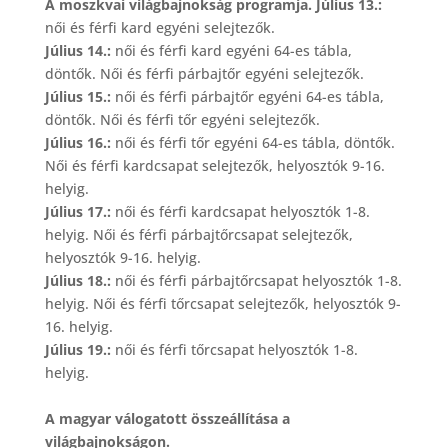
A moszkvai világbajnokság programja. Július 13.:
női és férfi kard egyéni selejtezők.
Július 14.:
női és férfi kard egyéni 64-es tábla,
döntők. Női és férfi párbajtőr egyéni selejtezők.
Július 15.:
női és férfi párbajtőr egyéni 64-es tábla,
döntők. Női és férfi tőr egyéni selejtezők.
Július 16.:
női és férfi tőr egyéni 64-es tábla, döntők.
Női és férfi kardcsapat selejtezők, helyosztók 9-16.
helyig.
Július 17.:
női és férfi kardcsapat helyosztók 1-8.
helyig. Női és férfi párbajtőrcsapat selejtezők,
helyosztók 9-16. helyig.
Július 18.:
női és férfi párbajtőrcsapat helyosztók 1-8.
helyig. Női és férfi tőrcsapat selejtezők, helyosztók 9-
16. helyig.
Július 19.:
női és férfi tőrcsapat helyosztók 1-8.
helyig.
A magyar válogatott összeállítása a
világbajnokságon.